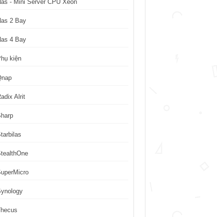
as - Mini Server CPU Xeon
Nas 2 Bay
Nas 4 Bay
hụ kiện
Qnap
adix Alrit
Sharp
tarbilas
tealthOne
uperMicro
Synology
Thecus