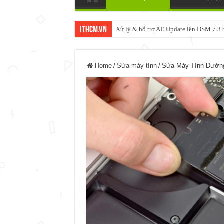
ItHCM.VN
Xử lý & hỗ trợ AE Update lên DSM 7.
Home
/
Sửa máy tính
/
Sửa Máy Tính Đường 