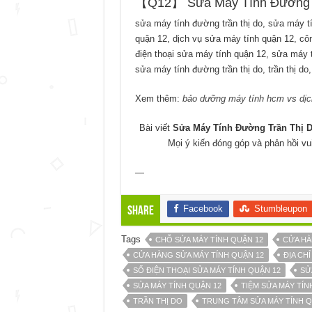
【Q12】 Sửa Máy Tính Đường Tr
sửa máy tính đường trần thị do, sửa máy tí
quận 12, dịch vụ sửa máy tính quận 12, cô
điện thoại sửa máy tính quận 12, sửa máy t
sửa máy tính đường trần thị do, trần thị do,
Xem thêm:
bảo dưỡng máy tính hcm
vs
dịc
Bài viết
Sửa Máy Tính Đường Trần Thị D
Mọi ý kiến đóng góp và phản hồi vu
—
Facebook
Stumbleupon
Share
Tags
CHỖ SỬA MÁY TÍNH QUẬN 12
CỬA HÀ
CỬA HÀNG SỬA MÁY TÍNH QUẬN 12
ĐỊA CHỈ
SỐ ĐIỆN THOẠI SỬA MÁY TÍNH QUẬN 12
SỬ
SỬA MÁY TÍNH QUẬN 12
TIỆM SỬA MÁY TÍ
TRẦN THỊ DO
TRUNG TÂM SỬA MÁY TÍNH Q