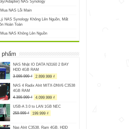
ply/Adapter) NAS Synology
 Mua NAS Lỗi Main
Lý NAS Synology Không Lên Nguồn, Mất
ồn Hoàn Toàn
 Mua NAS Không Lên Nguồn
 phẩm
NAS Nhật IO DATA N3160 2 BAY
HDD 4GB RAM
Giá
Giá
3.099.999
₫
2.899.999
₫
gốc
hiện
NAS 4 Radix Alrit MITX-DNV6 C3538
là:
tại
4GB RAM
3.099.999 ₫.
là:
2.899.999 ₫.
Giá
Giá
4.399.999
₫
4.099.999
₫
gốc
hiện
USB-A 3.0 to LAN 1GB NEC
là:
tại
4.399.999 ₫.
là:
Giá
Giá
259.999
₫
199.999
₫
4.099.999 ₫.
gốc
hiện
là:
tại
Nas Alrit C3538, Ram 4GB, HDD
259.999 ₫.
là: