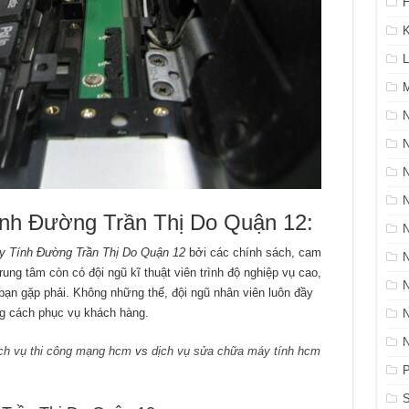
H
K
L
M
N
Tính Đường Trần Thị Do Quận 12:
 Tính Đường Trần Thị Do Quận 12
bởi các chính sách, cam
rung tâm còn có đội ngũ kĩ thuật viên trình độ nghiệp vụ cao,
ạn gặp phải. Không những thế, đội ngũ nhân viên luôn đầy
ung cách phục vụ khách hàng.
ch vụ thi công mạng hcm
vs
dịch vụ sửa chữa máy tính hcm
P
S