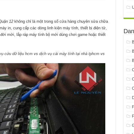
uận 12
không chỉ là một trong số cửa hàng chuyên sửa chữa
áy in, cung cấp các dòng linh kiện máy tính, thiết bị điện tử,
Dan
 đời mới, lắp ráp máy tính bộ mới dùng chơi game hoặc thiết
vụ cứu dữ liệu hcm
vs
dịch vụ cài máy tính tại nhà tphcm
vs
B
C
C
C
G