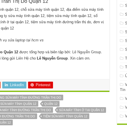
ần Thị Do Quận 12
nh quận 12, chỗ sửa máy tính quận 12, địa điểm sửa máy tính
ng ty sửa máy tính quận 12, tiệm sửa máy tính quận 12, số
ính ở tại quận 12, tiệm sửa máy tính đường trần thị do, đơn vị
S
 quận 12
h vụ sửa laptop tại hcm
vs
S
o Quận 12
được tổng hợp và biên tập bởi:
Lê Nguyễn Group
.
i lòng gửi
Liên Hệ
cho
Lê Nguyễn Group
. Xin cảm ơn.
Ứ
V
LinkedIn
Pinterest
Tín
NG SỬA MÁY TÍNH ĐƯỜNG TRẦN THỊ DO
V
 SỬA MÁY TÍNH QUẬN 12
QUẬN 12
V
A MÁY TÍNH ĐƯỜNG TRẦN THỊ DO
SỬA MÁY TÍNH Ở TẠI QUẬN 12
V
NH ĐƯỜNG TRẦN THỊ DO
TIỆM SỬA MÁY TÍNH QUẬN 12
UẬN 12