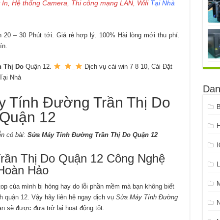
 In, Hệ thống Camera, Thi công mạng LAN, Wifi
Tại Nhà
20 – 30 Phút tới. Giá rẻ hợp lý. 100% Hài lòng mới thu phí.
ín.
 Thị Do
Quận 12.
_
_
Dịch vụ cài win 7 8 10, Cài Đặt
Tại Nhà
Dan
Tính Đường Trần Thị Do
B
Quận 12
H
n có bài:
Sửa Máy Tính Đường Trần Thị Do Quận 12
ần Thị Do Quận 12 Công Nghệ
L
Hoàn Hảo
ptop của mình bị hỏng hay do lỗi phần mềm mà bạn không biết
h quận 12
. Vậy hãy liên hệ ngay dịch vụ
Sửa Máy Tính Đường
̣n sẽ được đưa trở lại hoạt động tốt.