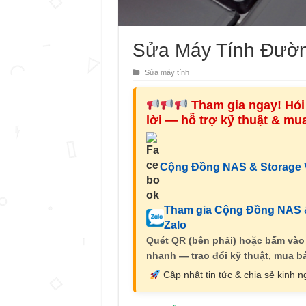
Sửa Máy Tính Đường
Sửa máy tính
Tham gia ngay! Hỏi 
lời — hỗ trợ kỹ thuật & m
Cộng Đồng NAS & Storage V
Tham gia Cộng Đồng NAS &
Zalo
Quét QR (bên phải) hoặc bấm vào
nhanh — trao đổi kỹ thuật, mua bá
Cập nhật tin tức & chia sẻ kinh 