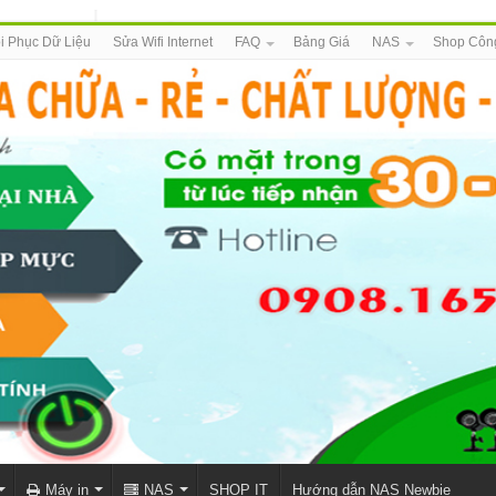
i Phục Dữ Liệu
Sửa Wifi Internet
FAQ
Bảng Giá
NAS
Shop Côn
Máy in
NAS
SHOP IT
Hướng dẫn NAS Newbie