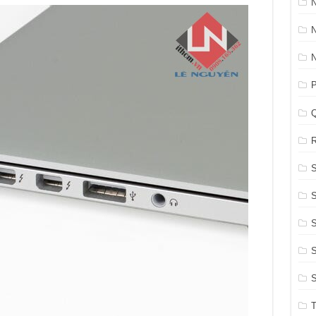
N
P
R
S
S
S