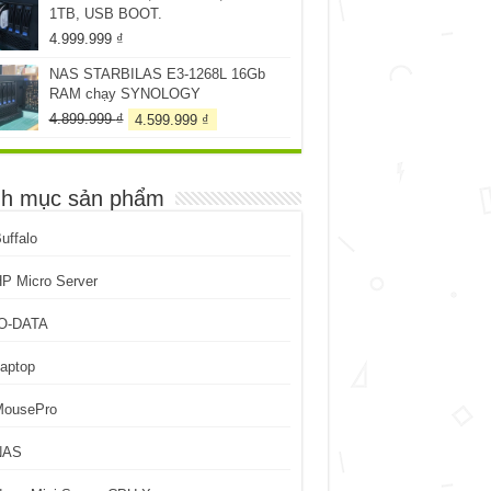
1TB, USB BOOT.
199.999 ₫.
4.999.999
₫
NAS STARBILAS E3-1268L 16Gb
RAM chạy SYNOLOGY
Giá
Giá
4.899.999
₫
4.599.999
₫
gốc
hiện
là:
tại
4.899.999 ₫.
là:
h mục sản phẩm
4.599.999 ₫.
uffalo
P Micro Server
IO-DATA
aptop
MousePro
NAS