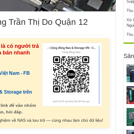
Sup
Thu
 Trần Thị Do Quận 12
Xử 
Ngu
Thu
là có người trả
ua bán nhanh
Sản
iệt Nam - FB
 Storage trên
 link để vào nhóm
n, hỏi đáp.
nghiệm về NAS và lưu trữ — cùng nhau làm chủ dữ liệu!