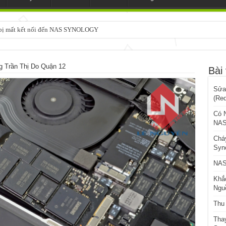
3 bị mất kết nối đến NAS SYNOLOGY
Trần Thị Do Quận 12
Bài 
Sửa
(Re
Có 
NAS
Chá
Syn
NAS
Khắ
Ngu
Thu
Tha