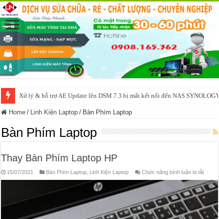
NAS IO DATA N3160 2BAY 4BAY – chạy SYNOLOGY, OMV, CASA OS,
Home
/
Linh Kiện Laptop
/
Bàn Phím Laptop
Bàn Phím Laptop
Thay Bàn Phím Laptop HP
ở
15/07/2021
Bàn Phím Laptop
,
Linh Kiện Laptop
Chức năng bình luận bị tắt
Thay
Bàn
Phím
Lapto
HP