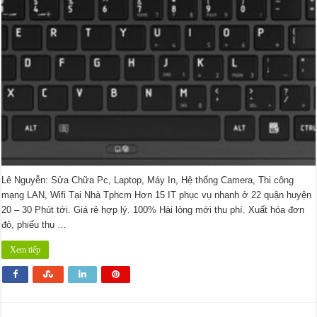
Lê Nguyễn: Sửa Chữa Pc, Laptop, Máy In, Hệ thống Camera, Thi công
mạng LAN, Wifi Tại Nhà Tphcm Hơn 15 IT phục vụ nhanh ở 22 quận huyện
20 – 30 Phút tới. Giá rẻ hợp lý. 100% Hài lòng mới thu phí. Xuất hóa đơn
đỏ, phiếu thu …
Xem tiếp