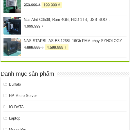
4.099.999 ₫.
Giá
Giá
259.999
₫
199.999
₫
gốc
hiện
là:
tại
Nas Alrit C3538, Ram 4GB, HDD 1TB, USB BOOT.
259.999 ₫.
là:
199.999 ₫.
4.999.999
₫
NAS STARBILAS E3-1268L 16Gb RAM chạy SYNOLOGY
Giá
Giá
4.899.999
₫
4.599.999
₫
gốc
hiện
là:
tại
4.899.999 ₫.
là:
4.599.999 ₫.
Danh mục sản phẩm
Buffalo
HP Micro Server
IO-DATA
Laptop
MousePro