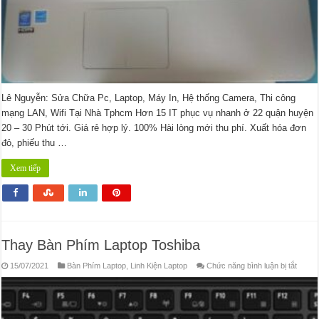
Lê Nguyễn: Sửa Chữa Pc, Laptop, Máy In, Hệ thống Camera, Thi công
mạng LAN, Wifi Tại Nhà Tphcm Hơn 15 IT phục vụ nhanh ở 22 quận huyện
20 – 30 Phút tới. Giá rẻ hợp lý. 100% Hài lòng mới thu phí. Xuất hóa đơn
đỏ, phiếu thu …
Xem tiếp
Thay Bàn Phím Laptop Toshiba
ở
15/07/2021
Bàn Phím Laptop
,
Linh Kiện Laptop
Chức năng bình luận bị tắt
Thay
Bàn
Phím
Lapto
Toshi