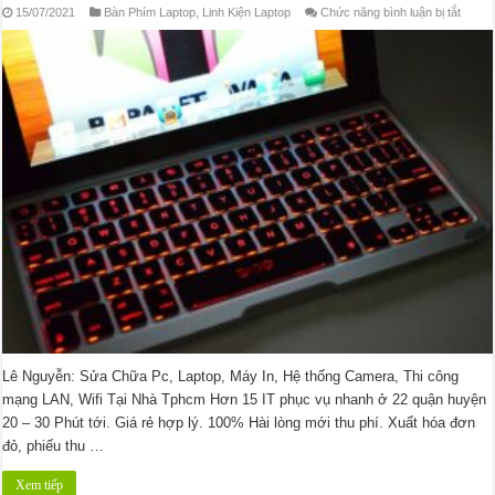
ở
15/07/2021
Bàn Phím Laptop
,
Linh Kiện Laptop
Chức năng bình luận bị tắt
Thay
Bàn
Phím
Lapto
Quận
3
Lê Nguyễn: Sửa Chữa Pc, Laptop, Máy In, Hệ thống Camera, Thi công
mạng LAN, Wifi Tại Nhà Tphcm Hơn 15 IT phục vụ nhanh ở 22 quận huyện
20 – 30 Phút tới. Giá rẻ hợp lý. 100% Hài lòng mới thu phí. Xuất hóa đơn
đỏ, phiếu thu …
Xem tiếp