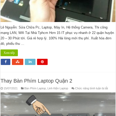
Lê Nguyễn: Sửa Chữa Pc, Laptop, Máy In, Hệ thống Camera, Thi công
mạng LAN, Wifi Tại Nhà Tphcm Hơn 15 IT phục vụ nhanh ở 22 quận huyện
20 – 30 Phút tới. Giá rẻ hợp lý. 100% Hài lòng mới thu phí. Xuất hóa đơn
đỏ, phiếu thu …
Xem tiếp
Thay Bàn Phím Laptop Quận 2
ở
15/07/2021
Bàn Phím Laptop
,
Linh Kiện Laptop
Chức năng bình luận bị tắt
Thay
Bàn
Phím
Lapto
Quận
2