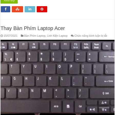
Xem tiếp
Thay Bàn Phím Laptop Acer
ở
15/07/2021
Bàn Phím Laptop
,
Linh Kiện Laptop
Chức năng bình luận bị tắt
Thay
Bàn
Phím
Lapto
Acer