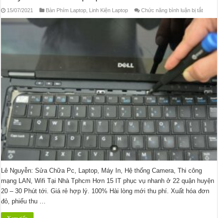
ở
15/07/2021
Bàn Phím Laptop
,
Linh Kiện Laptop
Chức năng bình luận bị tắt
Thay
Bàn
Phím
Lapto
Dell
Lê Nguyễn: Sửa Chữa Pc, Laptop, Máy In, Hệ thống Camera, Thi công
mạng LAN, Wifi Tại Nhà Tphcm Hơn 15 IT phục vụ nhanh ở 22 quận huyện
20 – 30 Phút tới. Giá rẻ hợp lý. 100% Hài lòng mới thu phí. Xuất hóa đơn
đỏ, phiếu thu …