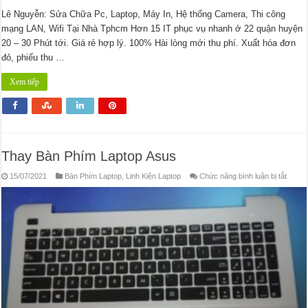
Lê Nguyễn: Sửa Chữa Pc, Laptop, Máy In, Hệ thống Camera, Thi công
mạng LAN, Wifi Tại Nhà Tphcm Hơn 15 IT phục vụ nhanh ở 22 quận huyện
20 – 30 Phút tới. Giá rẻ hợp lý. 100% Hài lòng mới thu phí. Xuất hóa đơn
đỏ, phiếu thu …
Xem tiếp
Thay Bàn Phím Laptop Asus
ở
15/07/2021
Bàn Phím Laptop
,
Linh Kiện Laptop
Chức năng bình luận bị tắt
Thay
Bàn
Phím
Lapto
Asus