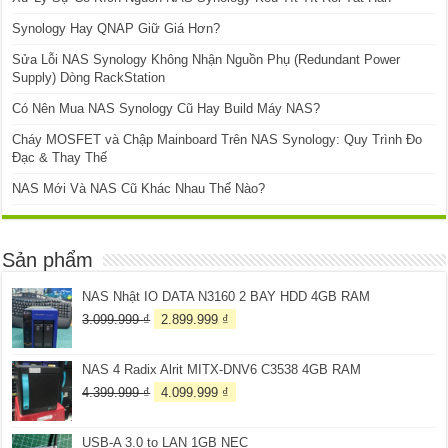
Synology Hay QNAP Giữ Giá Hơn?
Sửa Lỗi NAS Synology Không Nhận Nguồn Phụ (Redundant Power
Supply) Dòng RackStation
Có Nên Mua NAS Synology Cũ Hay Build Máy NAS?
Cháy MOSFET và Chập Mainboard Trên NAS Synology: Quy Trình Đo
Đạc & Thay Thế
NAS Mới Và NAS Cũ Khác Nhau Thế Nào?
Sản phẩm
NAS Nhật IO DATA N3160 2 BAY HDD 4GB RAM
Giá
Giá
3.099.999
₫
2.899.999
₫
gốc
hiện
là:
tại
NAS 4 Radix Alrit MITX-DNV6 C3538 4GB RAM
3.099.999 ₫.
là:
2.899.999 ₫.
Giá
Giá
4.399.999
₫
4.099.999
₫
gốc
hiện
là:
tại
USB-A 3.0 to LAN 1GB NEC
4.399.999 ₫.
là: