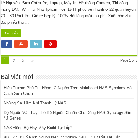
Lê Nguyễn: Sửa Chữa Pc, Laptop, Máy In, Hệ thống Camera, Thi công
mạng LAN, Wifi Tại Nhà Tphcm Hơn 15 IT phục vụ nhanh ở 22 quận huyện
20 – 30 Phút tới. Giá rẻ hợp lý. 100% Hài lòng mới thu phí. Xuất hóa đơn
đỏ, phiếu thu …
Xem tiếp
1
2
3
»
Page 1 of 3
Bài viết mới
Hiện Tượng Phù Tụ, Hỏng IC Nguồn Trên Mainboard NAS Synology Và
Cách Sửa Chữa
Những Sai Lầm Khi Thanh Lý NAS
Độ Nguồn Và Thay Thế Bộ Nguồn Chuẩn Cho Dòng NAS Synology Slim
/ J Series
NAS Đồng Bộ Hay Máy Build Tự Lắp?
Xử Lý Sự Cố Kích Nguồn NAS Synology Kêu Tít Tít Rồi Tắt Hẳn