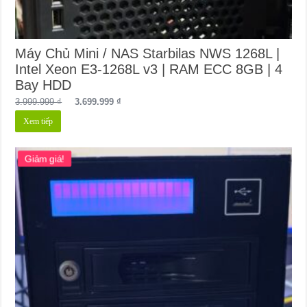
Máy Chủ Mini / NAS Starbilas NWS 1268L |
Intel Xeon E3-1268L v3 | RAM ECC 8GB | 4
Bay HDD
Giá
Giá
3.999.999
₫
3.699.999
₫
gốc
hiện
Xem tiếp
là:
tại
3.999.999 ₫.
là:
3.699.999 ₫.
Giảm giá!