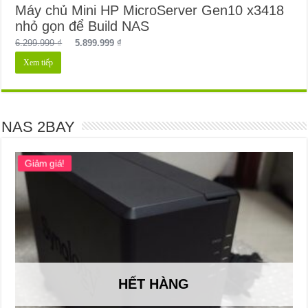
Máy chủ Mini HP MicroServer Gen10 x3418
nhỏ gọn để Build NAS
Giá
Giá
6.299.999
₫
5.899.999
₫
gốc
hiện
Xem tiếp
là:
tại
6.299.999 ₫.
là:
5.899.999 ₫.
NAS 2BAY
Giảm giá!
HẾT HÀNG