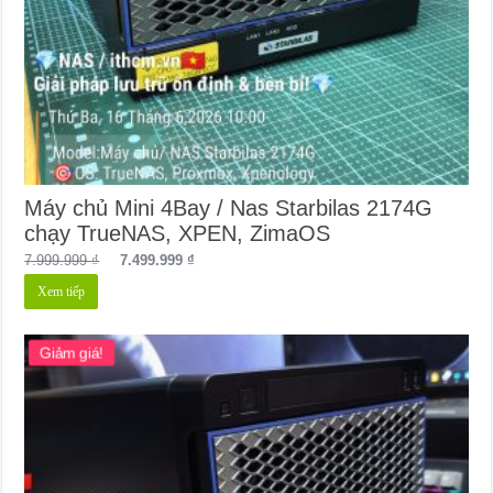
Máy chủ Mini 4Bay / Nas Starbilas 2174G
chạy TrueNAS, XPEN, ZimaOS
Giá
Giá
7.999.999
₫
7.499.999
₫
gốc
hiện
Xem tiếp
là:
tại
7.999.999 ₫.
là:
7.499.999 ₫.
Giảm giá!