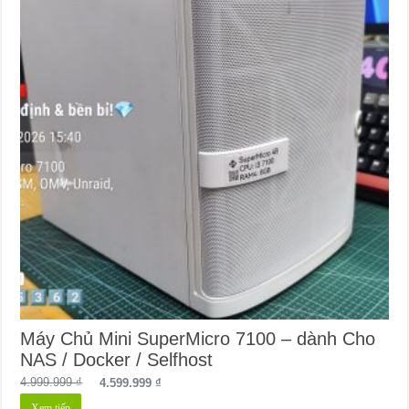
Máy Chủ Mini SuperMicro 7100 – dành Cho
NAS / Docker / Selfhost
Giá
Giá
4.999.999
₫
4.599.999
₫
gốc
hiện
Xem tiếp
là:
tại