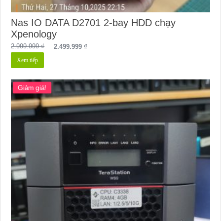
Nas IO DATA D2701 2-bay HDD chạy
Xpenology
Giá
Giá
2.999.999
₫
2.499.999
₫
gốc
hiện
Xem tiếp
là:
tại
2.999.999 ₫.
là:
2.499.999 ₫.
Giảm giá!