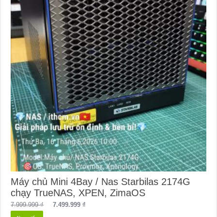
Máy chủ Mini 4Bay / Nas Starbilas 2174G
chạy TrueNAS, XPEN, ZimaOS
Giá
Giá
7.999.999
₫
7.499.999
₫
gốc
hiện