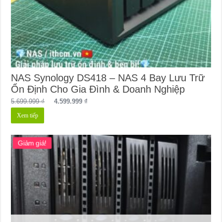
NAS Synology DS418 – NAS 4 Bay Lưu Trữ
Ổn Định Cho Gia Đình & Doanh Nghiệp
Giá
Giá
5.699.999
₫
4.599.999
₫
gốc
hiện
Xem tiếp
là:
tại
5.699.999 ₫.
là:
4.599.999 ₫.
Giảm giá!