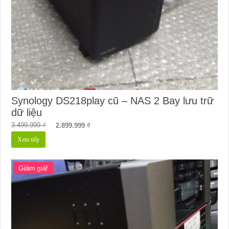
Synology DS218play cũ – NAS 2 Bay lưu trữ
dữ liệu
Giá
Giá
3.499.999
₫
2.899.999
₫
gốc
hiện
Xem tiếp
là:
tại
3.499.999 ₫.
là:
2.899.999 ₫.
Giảm giá!