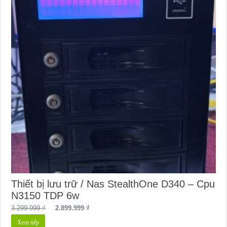
Thiết bị lưu trữ / Nas StealthOne D340 – Cpu
N3150 TDP 6w
Giá
Giá
3.299.999
₫
2.899.999
₫
gốc
hiện
Xem tiếp
là:
tại