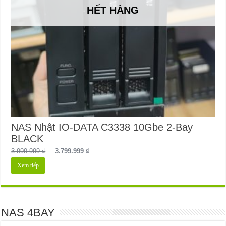
HẾT HÀNG
NAS Nhật IO-DATA C3338 10Gbe 2-Bay
BLACK
Giá
Giá
3.999.999
₫
3.799.999
₫
gốc
hiện
Xem tiếp
là:
tại
3.999.999 ₫.
là:
3.799.999 ₫.
NAS 4BAY