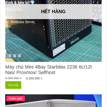
HẾT HÀNG
Máy chủ Mini 4Bay Starbilas 2236 6c/12t
Nas/ Proxmox/ Selfhost
Giá
Giá
8.999.999
₫
8.299.999
₫
gốc
hiện
Xem tiếp
là:
tại
8.999.999 ₫.
là:
8.299.999 ₫.
Giảm giá!