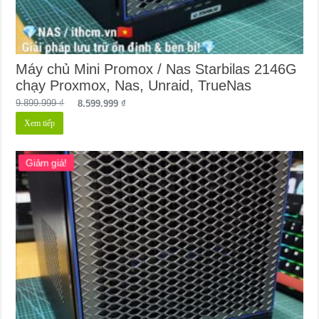
Máy chủ Mini Promox / Nas Starbilas 2146G
chạy Proxmox, Nas, Unraid, TrueNas
Giá
Giá
9.899.999
₫
8.599.999
₫
gốc
hiện
Xem tiếp
là:
tại
9.899.999 ₫.
là:
8.599.999 ₫.
Giảm giá!