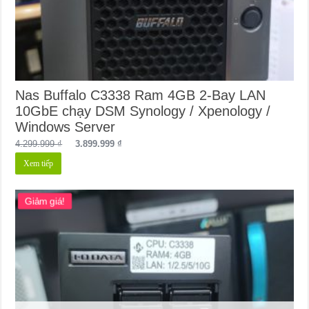
Nas Buffalo C3338 Ram 4GB 2-Bay LAN
10GbE chạy DSM Synology / Xpenology /
Windows Server
Giá
Giá
4.299.999
₫
3.899.999
₫
gốc
hiện
Xem tiếp
là:
tại
4.299.999 ₫.
là:
3.899.999 ₫.
Giảm giá!