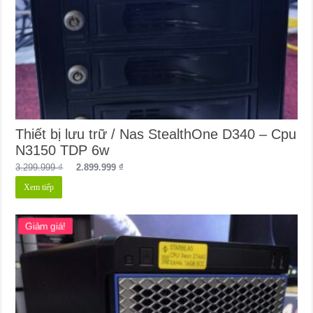
Thiết bị lưu trữ / Nas StealthOne D340 – Cpu
N3150 TDP 6w
Giá
Giá
3.299.999
₫
2.899.999
₫
gốc
hiện
Xem tiếp
là:
tại
3.299.999 ₫.
là:
2.899.999 ₫.
Giảm giá!