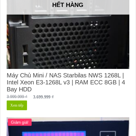
HẾT HÀNG
Máy Chủ Mini / NAS Starbilas NWS 1268L |
Intel Xeon E3-1268L v3 | RAM ECC 8GB | 4
Bay HDD
Giá
Giá
3.999.999
₫
3.699.999
₫
gốc
hiện
Xem tiếp
là:
tại
3.999.999 ₫.
là:
3.699.999 ₫.
Giảm giá!