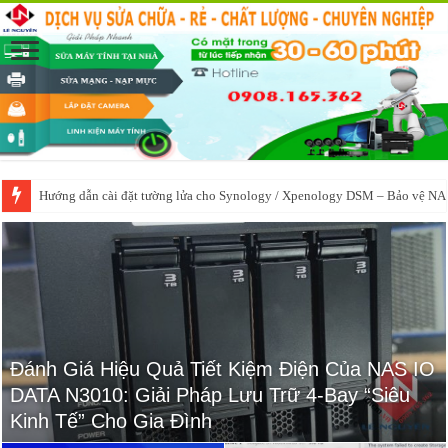
Thêm 60 License Camera vào XPENOLOGY DSM 7.2.2 Phiên bản mới nhấ
Đánh Giá Hiệu Quả Tiết Kiệm Điện Của NAS IO
Thu mua NAS Synology cũ – thu nhanh trong
DATA N3010: Giải Pháp Lưu Trữ 4-Bay “Siêu
ngày
Kinh Tế” Cho Gia Đình