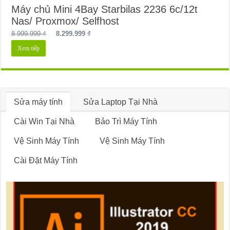
Máy chủ Mini 4Bay Starbilas 2236 6c/12t
Nas/ Proxmox/ Selfhost
Giá
Giá
8.999.999
₫
8.299.999
₫
gốc
hiện
Xem tiếp
là:
tại
8.999.999 ₫.
là:
8.299.999 ₫.
Sửa máy tính
Sửa Laptop Tại Nhà
Cài Win Tại Nhà
Bảo Trì Máy Tính
Vệ Sinh Máy Tính
Vệ Sinh Máy Tính
Cài Đặt Máy Tính