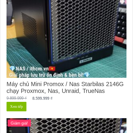
Máy chủ Mini Promox / Nas Starbilas 2146G
chạy Proxmox, Nas, Unraid, TrueNas
Giá
Giá
9.899.999
₫
8.599.999
₫
gốc
hiện
Xem tiếp
là:
tại
9.899.999 ₫.
là:
8.599.999 ₫.
Giảm giá!