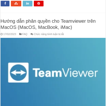
Hướng dẫn phân quyền cho Teamviewer trên
MacOS (MacOS, MacBook, iMac)
ở
17/02/2023
FAQ
Chức năng bình luận bị tắt
Hướng
dẫn
phân
quyền
cho
Teamviewer
trên
MacOS
(MacOS,
MacBook,
iMac)