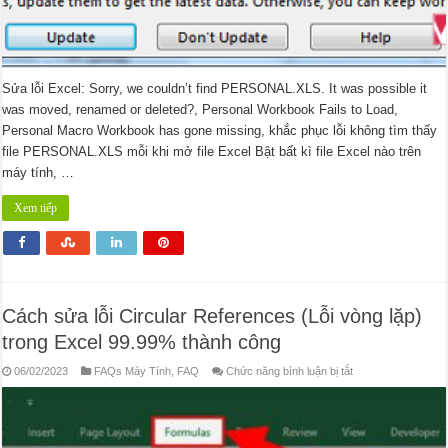
was
possible
it
was
moved,
renamed
or
Sửa lỗi Excel: Sorry, we couldn’t find PERSONAL.XLS. It was possible it
deleted?
was moved, renamed or deleted?, Personal Workbook Fails to Load,
Personal Macro Workbook has gone missing, khắc phục lỗi không tìm thấy
file PERSONAL.XLS mỗi khi mở file Excel Bật bất kì file Excel nào trên
máy tính, …
Xem tiếp
Cách sửa lỗi Circular References (Lỗi vòng lặp)
trong Excel 99.99% thành công
ở
06/02/2023
FAQs Máy Tính
,
FAQ
Chức năng bình luận bị tắt
Cách
sửa
lỗi
Circular
References
(Lỗi