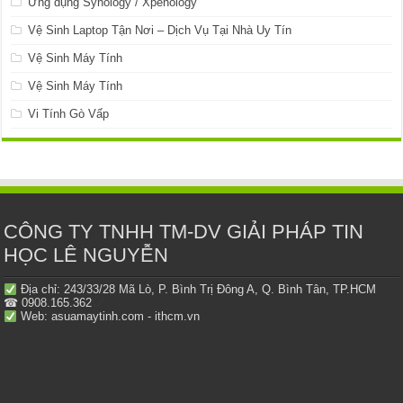
Ứng dụng Synology / Xpenology
Vệ Sinh Laptop Tận Nơi – Dịch Vụ Tại Nhà Uy Tín
Vệ Sinh Máy Tính
Vệ Sinh Máy Tính
Vi Tính Gò Vấp
CÔNG TY TNHH TM-DV GIẢI PHÁP TIN
HỌC LÊ NGUYỄN
Địa chỉ: 243/33/28 Mã Lò, P. Bình Trị Đông A, Q. Bình Tân, TP.HCM
☎ 0908.165.362
Web: asuamaytinh.com - ithcm.vn