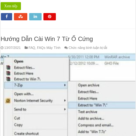
Xem tiếp
Hướng Dẫn Cài Win 7 Từ Ổ Cứng
ở
13/07/2021
FAQ
,
FAQs Máy Tính
Chức năng bình luận bị tắt
Hướng
Dẫn
Cài
Win
7
Từ
Ổ
Cứng