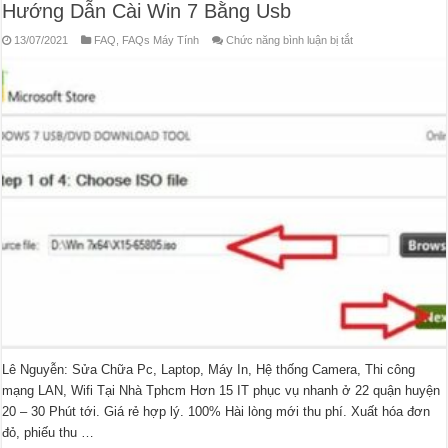
Hướng Dẫn Cài Win 7 Bằng Usb
ở
13/07/2021
FAQ
,
FAQs Máy Tính
Chức năng bình luận bị tắt
Hướng
Dẫn
Cài
Win
7
Bằng
Usb
Lê Nguyễn: Sửa Chữa Pc, Laptop, Máy In, Hệ thống Camera, Thi công
mạng LAN, Wifi Tại Nhà Tphcm Hơn 15 IT phục vụ nhanh ở 22 quận huyện
20 – 30 Phút tới. Giá rẻ hợp lý. 100% Hài lòng mới thu phí. Xuất hóa đơn
đỏ, phiếu thu …