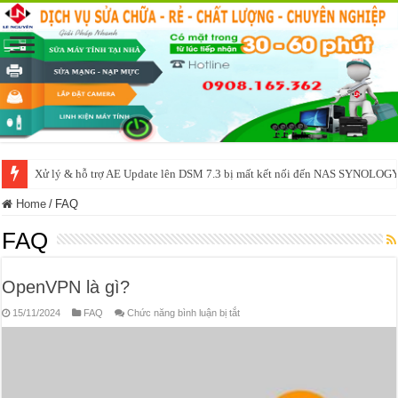
Xử lý & hỗ trợ AE Update lên DSM 7.3 bị mất kết nối đến NAS SYNOLOG
NAS IO DATA N3160 2BAY 4BAY – chạy SYNOLOGY, OMV, CASA OS,
Home
/
FAQ
FAQ
OpenVPN là gì?
ở
15/11/2024
FAQ
Chức năng bình luận bị tắt
OpenVPN
là
gì?