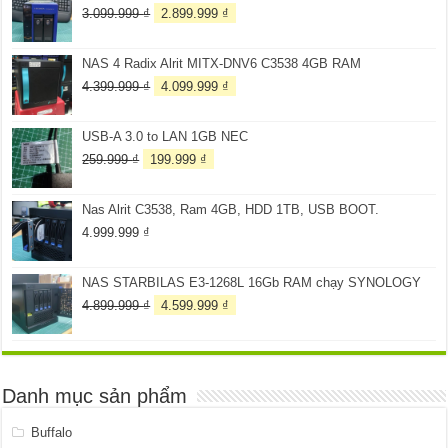
Giá
Giá
3.099.999
₫
2.899.999
₫
gốc
hiện
là:
tại
NAS 4 Radix Alrit MITX-DNV6 C3538 4GB RAM
3.099.999 ₫.
là:
2.899.999 ₫.
Giá
Giá
4.399.999
₫
4.099.999
₫
gốc
hiện
là:
tại
USB-A 3.0 to LAN 1GB NEC
4.399.999 ₫.
là:
4.099.999 ₫.
Giá
Giá
259.999
₫
199.999
₫
gốc
hiện
là:
tại
Nas Alrit C3538, Ram 4GB, HDD 1TB, USB BOOT.
259.999 ₫.
là:
199.999 ₫.
4.999.999
₫
NAS STARBILAS E3-1268L 16Gb RAM chạy SYNOLOGY
Giá
Giá
4.899.999
₫
4.599.999
₫
gốc
hiện
là:
tại
4.899.999 ₫.
là:
4.599.999 ₫.
Danh mục sản phẩm
Buffalo