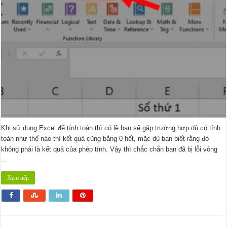
vòng
lặp)
trong
Excel
99.99%
thành
công
Khi sử dụng Excel để tính toán thì có lẽ bạn sẽ gặp trường hợp dù có tính
toán như thế nào thì kết quả cũng bằng 0 hết, mặc dù bạn biết rằng đó
không phải là kết quả của phép tính. Vậy thì chắc chắn bạn đã bị lỗi vòng
…
Xem tiếp