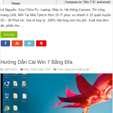
Lê Nguyễn: Sửa Chữa Pc, Laptop, Máy In, Hệ thống Camera, Thi công
mạng LAN, Wifi Tại Nhà Tphcm Hơn 15 IT phục vụ nhanh ở 22 quận huyện
20 – 30 Phút tới. Giá rẻ hợp lý. 100% Hài lòng mới thu phí. Xuất hóa đơn
đỏ, phiếu thu …
Xem tiếp
Hướng Dẫn Cài Win 7 Bằng Đĩa
ở
13/07/2021
FAQ
,
FAQs Máy Tính
Chức năng bình luận bị tắt
Hướng
Dẫn
Cài
Win
7
Bằng
Đĩa