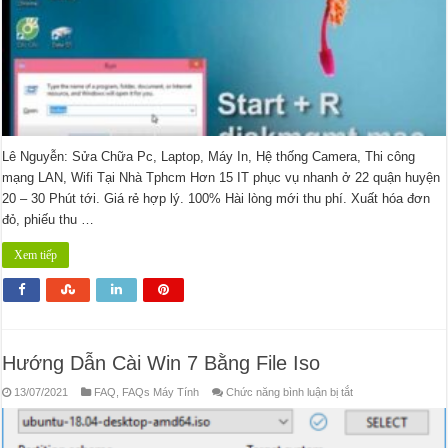
Lê Nguyễn: Sửa Chữa Pc, Laptop, Máy In, Hệ thống Camera, Thi công
mạng LAN, Wifi Tại Nhà Tphcm Hơn 15 IT phục vụ nhanh ở 22 quận huyện
20 – 30 Phút tới. Giá rẻ hợp lý. 100% Hài lòng mới thu phí. Xuất hóa đơn
đỏ, phiếu thu …
Xem tiếp
Hướng Dẫn Cài Win 7 Bằng File Iso
ở
13/07/2021
FAQ
,
FAQs Máy Tính
Chức năng bình luận bị tắt
Hướng
Dẫn
Cài
Win