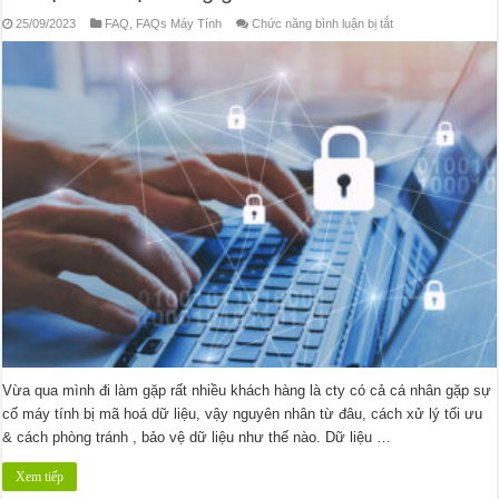
ở
25/09/2023
FAQ
,
FAQs Máy Tính
Chức năng bình luận bị tắt
Dữ
liệu
của
bạn
đáng
giá
bao
nhiêu
Vừa qua mình đi làm gặp rất nhiều khách hàng là cty có cả cá nhân gặp sự
cố máy tính bị mã hoá dữ liệu, vậy nguyên nhân từ đâu, cách xử lý tối ưu
& cách phòng tránh , bảo vệ dữ liệu như thế nào. Dữ liệu …
Xem tiếp