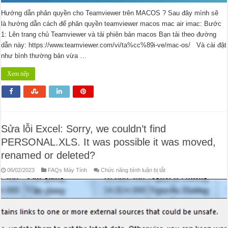
Hướng dẫn phân quyền cho Teamviewer trên MACOS ? Sau đây mình sẽ
là hướng dẫn cách để phân quyền teamviewer macos mac air imac: Bước
1: Lên trang chủ Teamviewer và tải phiên bản macos Bạn tải theo đường
dẫn này: https://www.teamviewer.com/vi/ta%cc%89i-ve/mac-os/ Và cài đặt
như bình thường bản vừa …
Xem tiếp
Sửa lỗi Excel: Sorry, we couldn’t find
PERSONAL.XLS. It was possible it was moved,
renamed or deleted?
ở
06/02/2023
FAQs Máy Tính
Chức năng bình luận bị tắt
Sửa
lỗi
Excel:
Sorry,
we
couldn’t
find
PERSONAL.XLS.
It