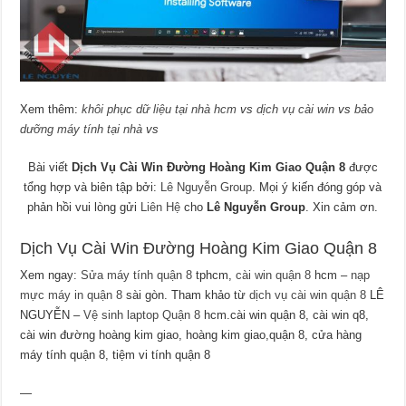
Xem thêm:
khôi phục dữ liệu tại nhà hcm
vs
dịch vụ cài win
vs
bảo
dưỡng máy tính tại nhà
vs
Bài viết
Dịch Vụ Cài Win Đường Hoàng Kim Giao Quận 8
được
tổng hợp và biên tập bởi:
Lê Nguyễn Group
. Mọi ý kiến đóng góp và
phản hồi vui lòng gửi
Liên Hệ
cho
Lê Nguyễn Group
. Xin cảm ơn.
Dịch Vụ Cài Win Đường Hoàng Kim Giao Quận 8
Xem ngay:
Sửa máy tính quận 8
tphcm,
cài win quận 8
hcm –
nạp
mực máy in quận 8
sài gòn. Tham khảo từ
dịch vụ cài win quận 8
LÊ
NGUYỄN –
Vệ sinh laptop Quận 8
hcm.cài win quận 8, cài win q8,
cài win đường hoàng kim giao, hoàng kim giao,quận 8, cửa hàng
máy tính quận 8, tiệm vi tính quận 8
—