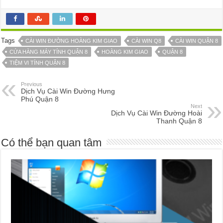
Tags
CÀI WIN ĐƯỜNG HOÀNG KIM GIAO
CÀI WIN Q8
CÀI WIN QUẬN 8
CỬA HÀNG MÁY TÍNH QUẬN 8
HOÀNG KIM GIAO
QUẬN 8
TIỆM VI TÍNH QUẬN 8
Previous
Dịch Vụ Cài Win Đường Hưng
Phú Quận 8
Next
Dịch Vụ Cài Win Đường Hoài
Thanh Quận 8
Có thể bạn quan tâm