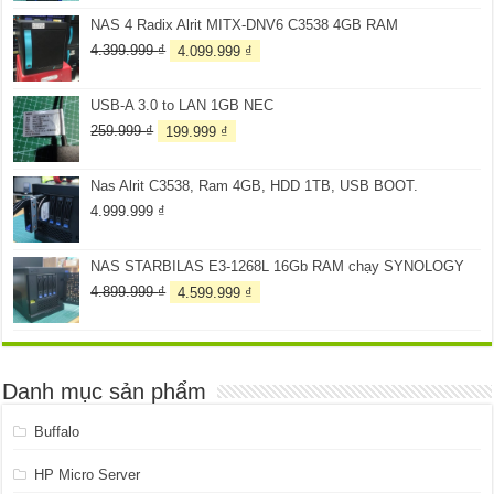
là:
tại
NAS 4 Radix Alrit MITX-DNV6 C3538 4GB RAM
3.099.999 ₫.
là:
2.899.999 ₫.
Giá
Giá
4.399.999
₫
4.099.999
₫
gốc
hiện
là:
tại
USB-A 3.0 to LAN 1GB NEC
4.399.999 ₫.
là:
4.099.999 ₫.
Giá
Giá
259.999
₫
199.999
₫
gốc
hiện
là:
tại
Nas Alrit C3538, Ram 4GB, HDD 1TB, USB BOOT.
259.999 ₫.
là:
199.999 ₫.
4.999.999
₫
NAS STARBILAS E3-1268L 16Gb RAM chạy SYNOLOGY
Giá
Giá
4.899.999
₫
4.599.999
₫
gốc
hiện
là:
tại
4.899.999 ₫.
là:
4.599.999 ₫.
Danh mục sản phẩm
Buffalo
HP Micro Server