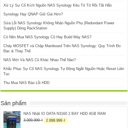
Xử Lý Sự Cố Kích Nguồn NAS Synology Kêu Tít Tít Rồi Tắt Hẳn
Synology Hay QNAP Giữ Giá Hơn?
Sửa Lỗi NAS Synology Không Nhận Nguồn Phụ (Redundant Power
Supply) Dòng RackStation
Có Nên Mua NAS Synology Cũ Hay Build Máy NAS?
Cháy MOSFET và Chập Mainboard Trên NAS Synology: Quy Trình Đo
Đạc & Thay Thế
NAS Mới Và NAS Cũ Khác Nhau Thế Nào?
Khắc Phục Sự Cố NAS Synology Tự Động Ngắt Nguồn Hoặc Reset Liên
Tục
Thu Mua NAS Báo Lỗi HDD
Sản phẩm
NAS Nhật IO DATA N3160 2 BAY HDD 4GB RAM
Giá
Giá
3.099.999
₫
2.899.999
₫
gốc
hiện