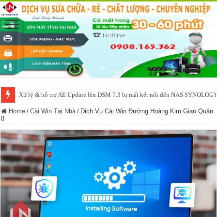
Xử lý & hỗ trợ AE Update lên DSM 7.3 bị mất kết nối đến NAS SYNOLOG
NAS IO DATA N3160 2BAY 4BAY – chạy SYNOLOGY, OMV, CASA OS,
Home
/
Cài Win Tại Nhà
/
Dịch Vụ Cài Win Đường Hoàng Kim Giao Quận
8