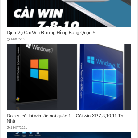
Dịch Vụ Cài Win Đường Hồng Bàng Quận 5
14/07/2021
Đơn vị cài lại win tận nơi quận 1 – Cài win XP,7,8,10,11 Tại
Nhà
13/07/2021