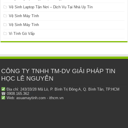
Vệ Sinh Laptop Tận Nơi – Dịch Vụ Tại Nhà Uy Tín
Vệ Sinh Máy Tính
Vệ Sinh Máy Tính
Vi Tính Gò Vấp
CÔNG TY TNHH TM-DV GIẢI PHÁP TIN
HỌC LÊ NGUYỄN
Địa chỉ: 243/33/28 Mã Lò, P. Bình Trị Đông A, Q. Bình Tân, TP.HCM
☎ 0908.165.362
Web: asuamaytinh.com - ithcm.vn