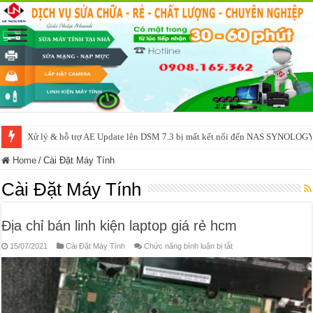
NAS IO DATA N3160 2BAY 4BAY – chạy SYNOLOGY, OMV, CASA OS,
Home
/
Cài Đặt Máy Tính
Cài Đặt Máy Tính
Địa chỉ bán linh kiện laptop giá rẻ hcm
ở
15/07/2021
Cài Đặt Máy Tính
Chức năng bình luận bị tắt
Địa
chỉ
bán
linh
kiện
laptop
giá
rẻ