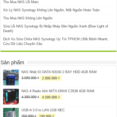
Thu Mua NAS Lỗi Main
Xử Lý NAS Synology Không Lên Nguồn, Mất Nguồn Hoàn Toàn
Thu Mua NAS Không Lên Nguồn
Sửa Lỗi NAS Synology Bị Nhấp Nháy Đèn Nguồn Xanh (Blue Light of
Death)
Dịch Vụ Sửa Chữa NAS Synology Uy Tín TPHCM | Bắt Bệnh Nhanh,
Cứu Dữ Liệu Chuyên Sâu
Sản phẩm
NAS Nhật IO DATA N3160 2 BAY HDD 4GB RAM
Giá
Giá
3.099.999
₫
2.899.999
₫
gốc
hiện
là:
tại
NAS 4 Radix Alrit MITX-DNV6 C3538 4GB RAM
3.099.999 ₫.
là:
2.899.999 ₫.
Giá
Giá
4.399.999
₫
4.099.999
₫
gốc
hiện
là:
tại
USB-A 3.0 to LAN 1GB NEC
4.399.999 ₫.
là:
4.099.999 ₫.
Giá
Giá
259.999
₫
199.999
₫