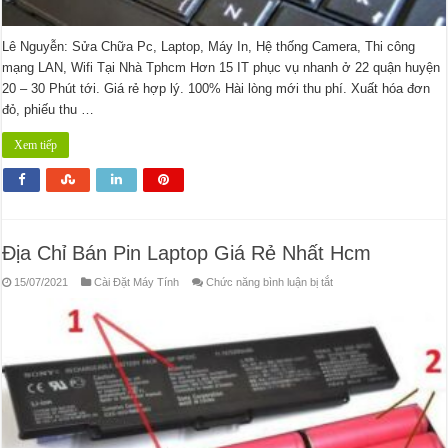
Lê Nguyễn: Sửa Chữa Pc, Laptop, Máy In, Hệ thống Camera, Thi công
mạng LAN, Wifi Tại Nhà Tphcm Hơn 15 IT phục vụ nhanh ở 22 quận huyện
20 – 30 Phút tới. Giá rẻ hợp lý. 100% Hài lòng mới thu phí. Xuất hóa đơn
đỏ, phiếu thu …
Xem tiếp
Địa Chỉ Bán Pin Laptop Giá Rẻ Nhất Hcm
ở
15/07/2021
Cài Đặt Máy Tính
Chức năng bình luận bị tắt
Địa
Chỉ
Bán
Pin
Laptop
Giá
Rẻ
Nhất
Hcm