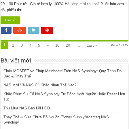
20 – 30 Phút tới. Giá rẻ hợp lý. 100% Hài lòng mới thu phí. Xuất hóa đơn
đỏ, phiếu thu …
Xem tiếp
1
2
3
4
5
»
10
20
...
Last »
Page 1 of 27
Bài viết mới
Cháy MOSFET và Chập Mainboard Trên NAS Synology: Quy Trình Đo
Đạc & Thay Thế
NAS Mới Và NAS Cũ Khác Nhau Thế Nào?
Khắc Phục Sự Cố NAS Synology Tự Động Ngắt Nguồn Hoặc Reset Liên
Tục
Thu Mua NAS Báo Lỗi HDD
Thay Thế & Sửa Chữa Bộ Nguồn (Power Supply/Adapter) NAS
Synology