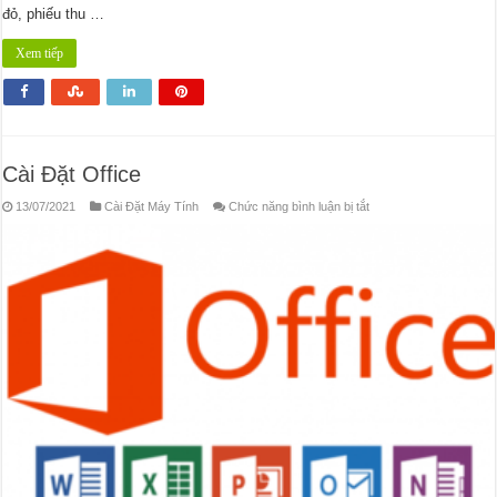
đỏ, phiếu thu …
Xem tiếp
Cài Đặt Office
ở
13/07/2021
Cài Đặt Máy Tính
Chức năng bình luận bị tắt
Cài
Đặt
Office