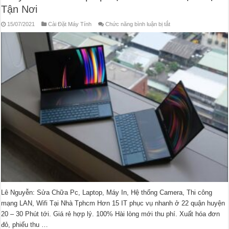
Tận Nơi
ở
15/07/2021
Cài Đặt Máy Tính
Chức năng bình luận bị tắt
Thay
Màn
Hình
Laptop
Tại
Nhà
Hcm
–
Dịch
Vụ
Tận
Nơi
Lê Nguyễn: Sửa Chữa Pc, Laptop, Máy In, Hệ thống Camera, Thi công
mạng LAN, Wifi Tại Nhà Tphcm Hơn 15 IT phục vụ nhanh ở 22 quận huyện
20 – 30 Phút tới. Giá rẻ hợp lý. 100% Hài lòng mới thu phí. Xuất hóa đơn
đỏ, phiếu thu …