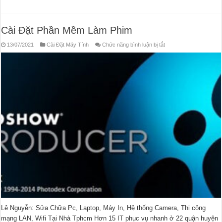
Cài Đặt Phần Mềm Làm Phim
ở
13/07/2021
Cài Đặt Máy Tính
Chức năng bình luận bị tắt
Cài
Đặt
Phần
Mềm
Làm
Phim
Lê Nguyễn: Sửa Chữa Pc, Laptop, Máy In, Hệ thống Camera, Thi công
mạng LAN, Wifi Tại Nhà Tphcm Hơn 15 IT phục vụ nhanh ở 22 quận huyện