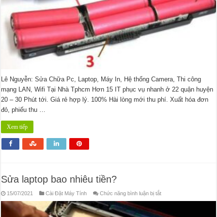
Lê Nguyễn: Sửa Chữa Pc, Laptop, Máy In, Hệ thống Camera, Thi công
mạng LAN, Wifi Tại Nhà Tphcm Hơn 15 IT phục vụ nhanh ở 22 quận huyện
20 – 30 Phút tới. Giá rẻ hợp lý. 100% Hài lòng mới thu phí. Xuất hóa đơn
đỏ, phiếu thu …
Xem tiếp
Sửa laptop bao nhiêu tiền?
ở
15/07/2021
Cài Đặt Máy Tính
Chức năng bình luận bị tắt
Sửa
laptop
bao
nhiêu