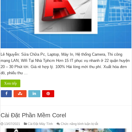
Lê Nguyễn: Sửa Chữa Pc, Laptop, Máy In, Hệ thống Camera, Thi công
mạng LAN, Wifi Tại Nhà Tphcm Hơn 15 IT phục vụ nhanh ở 22 quận huyện
20 – 30 Phút tới. Giá rẻ hợp lý. 100% Hài lòng mới thu phí. Xuất hóa đơn
đỏ, phiếu thu …
Xem tiếp
Cài Đặt Phần Mềm Corel
ở
13/07/2021
Cài Đặt Máy Tính
Chức năng bình luận bị tắt
Cài
Đặt