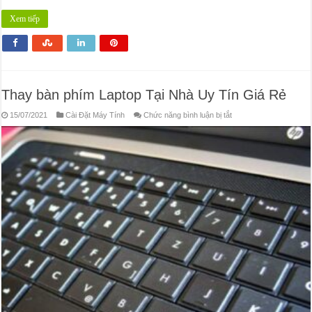
Xem tiếp
Thay bàn phím Laptop Tại Nhà Uy Tín Giá Rẻ
ở
15/07/2021
Cài Đặt Máy Tính
Chức năng bình luận bị tắt
Thay
bàn
phím
Laptop
Tại
Nhà
Uy
Tín
Giá
Rẻ