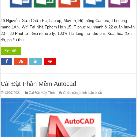
Lê Nguyễn: Sửa Chữa Pc, Laptop, Máy In, Hệ thống Camera, Thi công
mạng LAN, Wifi Tại Nhà Tphcm Hơn 15 IT phục vụ nhanh ở 22 quận huyện
20 – 30 Phút tới. Giá rẻ hợp lý. 100% Hài lòng mới thu phí. Xuất hóa đơn
đỏ, phiếu thu …
Xem tiếp
Cài Đặt Phần Mềm Autocad
ở
13/07/2021
Cài Đặt Máy Tính
Chức năng bình luận bị tắt
Cài
Đặt
Phần
Mềm
Autocad