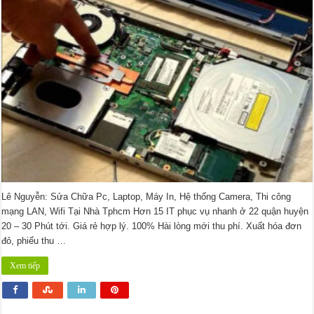
tiền?
Lê Nguyễn: Sửa Chữa Pc, Laptop, Máy In, Hệ thống Camera, Thi công
mạng LAN, Wifi Tại Nhà Tphcm Hơn 15 IT phục vụ nhanh ở 22 quận huyện
20 – 30 Phút tới. Giá rẻ hợp lý. 100% Hài lòng mới thu phí. Xuất hóa đơn
đỏ, phiếu thu …
Xem tiếp