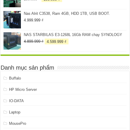
gốc
hiện
là:
tại
Nas Alrit C3538, Ram 4GB, HDD 1TB, USB BOOT.
259.999 ₫.
là:
199.999 ₫.
4.999.999
₫
NAS STARBILAS E3-1268L 16Gb RAM chạy SYNOLOGY
Giá
Giá
4.899.999
₫
4.599.999
₫
gốc
hiện
là:
tại
4.899.999 ₫.
là:
4.599.999 ₫.
Danh mục sản phẩm
Buffalo
HP Micro Server
IO-DATA
Laptop
MousePro