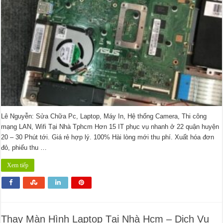
hcm
Lê Nguyễn: Sửa Chữa Pc, Laptop, Máy In, Hệ thống Camera, Thi công
mạng LAN, Wifi Tại Nhà Tphcm Hơn 15 IT phục vụ nhanh ở 22 quận huyện
20 – 30 Phút tới. Giá rẻ hợp lý. 100% Hài lòng mới thu phí. Xuất hóa đơn
đỏ, phiếu thu …
Xem tiếp
Thay Màn Hình Laptop Tại Nhà Hcm – Dịch Vụ