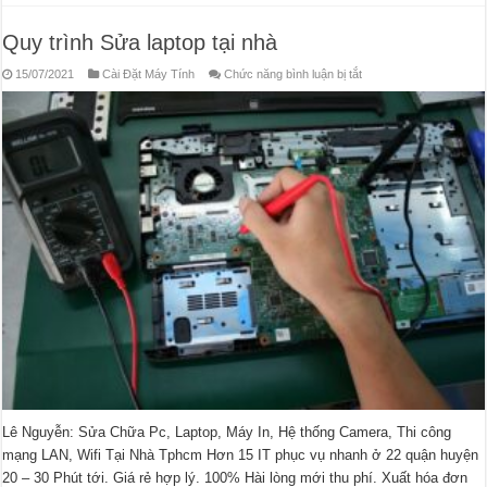
Quy trình Sửa laptop tại nhà
ở
15/07/2021
Cài Đặt Máy Tính
Chức năng bình luận bị tắt
Quy
trình
Sửa
laptop
tại
nhà
Lê Nguyễn: Sửa Chữa Pc, Laptop, Máy In, Hệ thống Camera, Thi công
mạng LAN, Wifi Tại Nhà Tphcm Hơn 15 IT phục vụ nhanh ở 22 quận huyện
20 – 30 Phút tới. Giá rẻ hợp lý. 100% Hài lòng mới thu phí. Xuất hóa đơn