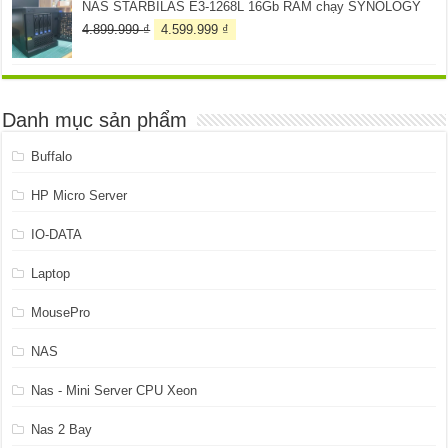
NAS STARBILAS E3-1268L 16Gb RAM chạy SYNOLOGY
Giá
Giá
4.899.999
₫
4.599.999
₫
gốc
hiện
là:
tại
4.899.999 ₫.
là:
4.599.999 ₫.
Danh mục sản phẩm
Buffalo
HP Micro Server
IO-DATA
Laptop
MousePro
NAS
Nas - Mini Server CPU Xeon
Nas 2 Bay