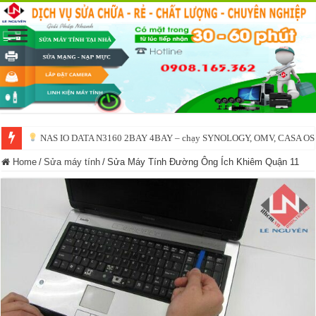
Hướng dẫn cài đặt tường lửa cho Synology / Xpenology DSM – Bảo vệ NAS 
NAS IO DATA N3160 2BAY 4BAY – chạy SYNOLOGY, OMV, CASA OS,
Home
/
Sửa máy tính
/
Sửa Máy Tính Đường Ông Ích Khiêm Quận 11