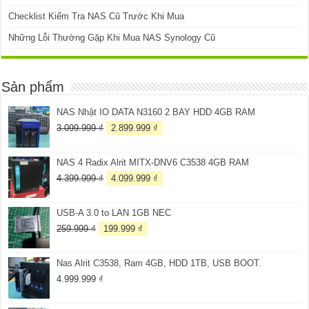
Checklist Kiểm Tra NAS Cũ Trước Khi Mua
Những Lỗi Thường Gặp Khi Mua NAS Synology Cũ
Sản phẩm
NAS Nhật IO DATA N3160 2 BAY HDD 4GB RAM
Giá
Giá
3.099.999
₫
2.899.999
₫
gốc
hiện
là:
tại
NAS 4 Radix Alrit MITX-DNV6 C3538 4GB RAM
3.099.999 ₫.
là:
2.899.999 ₫.
Giá
Giá
4.399.999
₫
4.099.999
₫
gốc
hiện
là:
tại
USB-A 3.0 to LAN 1GB NEC
4.399.999 ₫.
là:
4.099.999 ₫.
Giá
Giá
259.999
₫
199.999
₫
gốc
hiện
là:
tại
Nas Alrit C3538, Ram 4GB, HDD 1TB, USB BOOT.
259.999 ₫.
là:
199.999 ₫.
4.999.999
₫