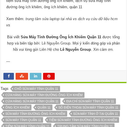
tiệm sửa máy tính đường ông ích khiêm, dịch vụ sửa máy tính
đường ông ích khiêm, ông ích khiêm, quận 11
Xem thêm:
trung tâm sửa laptop tại nhà
vs
dịch vụ cứu dữ liệu hcm
vs
Bài viết
Sửa Máy Tính Đường Ông Ích Khiêm Quận 11
được tổng
hợp và biên tập bởi:
Lê Nguyễn Group
. Mọi ý kiến đóng góp và phản
hồi vui lòng gửi
Liên Hệ
cho
Lê Nguyễn Group
. Xin cảm ơn.
—
Tags
CHỖ SỬA MÁY TÍNH QUẬN 11
CỬA HÀNG SỬA MÁY TÍNH ĐƯỜNG ÔNG ÍCH KHIÊM
CỬA HÀNG SỬA MÁY TÍNH QUẬN 11
ĐỊA CHỈ SỬA MÁY TÍNH QUẬN 11
ÔNG ÍCH KHIÊM
QUẬN 11
SỐ ĐIỆN THOẠI SỬA MÁY TÍNH QUẬN 11
SỬA MÁY TÍNH ĐƯỜNG ÔNG ÍCH KHIÊM
SỬA MÁY TÍNH Ở TẠI QUẬN 11
SỬA MÁY TÍNH QUẬN 11
TIỆM SỬA MÁY TÍNH ĐƯỜNG ÔNG ÍCH KHIÊM
TIỆM SỬA MÁY TÍNH QUẬN 11
TRUNG TÂM SỬA MÁY TÍNH QUẬN 11