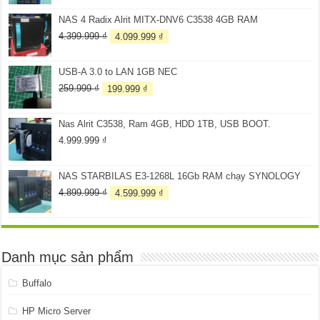
là:
tại
NAS 4 Radix Alrit MITX-DNV6 C3538 4GB RAM
3.099.999 ₫.
là:
2.899.999 ₫.
Giá
Giá
4.399.999
₫
4.099.999
₫
gốc
hiện
là:
tại
USB-A 3.0 to LAN 1GB NEC
4.399.999 ₫.
là:
4.099.999 ₫.
Giá
Giá
259.999
₫
199.999
₫
gốc
hiện
là:
tại
Nas Alrit C3538, Ram 4GB, HDD 1TB, USB BOOT.
259.999 ₫.
là:
199.999 ₫.
4.999.999
₫
NAS STARBILAS E3-1268L 16Gb RAM chạy SYNOLOGY
Giá
Giá
4.899.999
₫
4.599.999
₫
gốc
hiện
là:
tại
4.899.999 ₫.
là:
4.599.999 ₫.
Danh mục sản phẩm
Buffalo
HP Micro Server