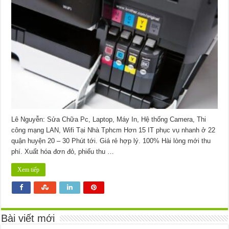
Mực
Máy
In
Đường
Nguyễn
Văn
Cừ
Quận
5
Lê Nguyễn: Sửa Chữa Pc, Laptop, Máy In, Hệ thống Camera, Thi
công mạng LAN, Wifi Tại Nhà Tphcm Hơn 15 IT phục vụ nhanh ở 22
quận huyện 20 – 30 Phút tới. Giá rẻ hợp lý. 100% Hài lòng mới thu
phí. Xuất hóa đơn đỏ, phiếu thu …
Xem tiếp
Bài viết mới