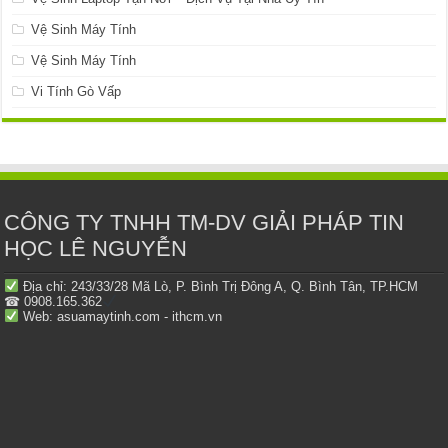
Vệ Sinh Máy Tính
Vệ Sinh Máy Tính
Vi Tính Gò Vấp
CÔNG TY TNHH TM-DV GIẢI PHÁP TIN
HỌC LÊ NGUYỄN
Địa chỉ: 243/33/28 Mã Lò, P. Bình Trị Đông A, Q. Bình Tân, TP.HCM
☎ 0908.165.362
Web: asuamaytinh.com - ithcm.vn