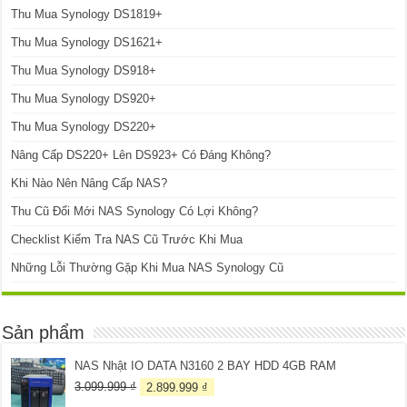
Thu Mua Synology DS1819+
Thu Mua Synology DS1621+
Thu Mua Synology DS918+
Thu Mua Synology DS920+
Thu Mua Synology DS220+
Nâng Cấp DS220+ Lên DS923+ Có Đáng Không?
Khi Nào Nên Nâng Cấp NAS?
Thu Cũ Đổi Mới NAS Synology Có Lợi Không?
Checklist Kiểm Tra NAS Cũ Trước Khi Mua
Những Lỗi Thường Gặp Khi Mua NAS Synology Cũ
Sản phẩm
NAS Nhật IO DATA N3160 2 BAY HDD 4GB RAM
Giá
Giá
3.099.999
₫
2.899.999
₫
gốc
hiện