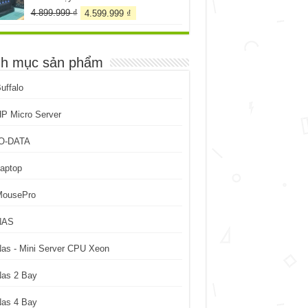
Giá
Giá
4.899.999
₫
4.599.999
₫
gốc
hiện
là:
tại
4.899.999 ₫.
là:
h mục sản phẩm
4.599.999 ₫.
uffalo
P Micro Server
IO-DATA
aptop
MousePro
NAS
as - Mini Server CPU Xeon
Nas 2 Bay
Nas 4 Bay