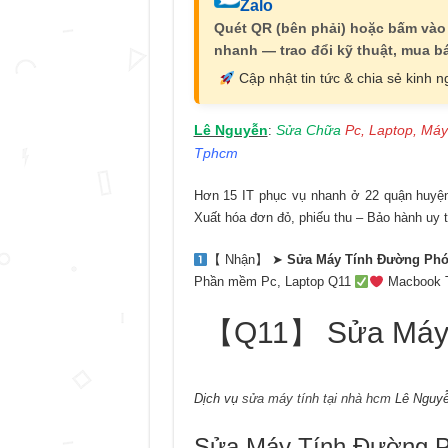
Zalo
Quét QR (bên phải) hoặc bấm vào
nhanh — trao đổi kỹ thuật, mua bá
Cập nhật tin tức & chia sẻ kinh 
Lê Nguyễn
Sửa Chữa
Pc, Laptop, Máy
:
Tphcm
Hơn 15 IT phục vụ nhanh ở 22 quận huyện 
Xuất hóa đơn đỏ, phiếu thu – Bảo hành uy t
【 Nhận】 ➤
Sửa Máy Tính Đường Phó
Phần mềm Pc, Laptop Q11
Macbook T
【Q11】 Sửa Máy 
Dịch vụ
sửa máy tính tại nhà hcm
Lê Nguyễ
Sửa Máy Tính Đường Ph