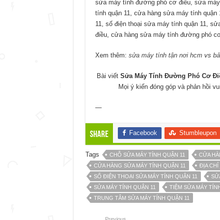
sửa máy tính đường phó cơ điều, sửa máy t
tính quận 11, cửa hàng sửa máy tính quận
11, số điện thoại sửa máy tính quận 11, s
điều, cửa hàng sửa máy tính đường phó cơ 
Xem thêm:
sửa máy tính tận nơi hcm
vs
bả
Bài viết
Sửa Máy Tính Đường Phó Cơ Điề
Mọi ý kiến đóng góp và phản hồi vu
—
Facebook
Stumbleupon
Share
Tags
CHỖ SỬA MÁY TÍNH QUẬN 11
CỬA HÀ
CỬA HÀNG SỬA MÁY TÍNH QUẬN 11
ĐỊA CHỈ
SỐ ĐIỆN THOẠI SỬA MÁY TÍNH QUẬN 11
SỬ
SỬA MÁY TÍNH QUẬN 11
TIỆM SỬA MÁY TÍ
TRUNG TÂM SỬA MÁY TÍNH QUẬN 11
Previous