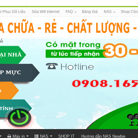
i Phục Dữ Liệu
Sửa Wifi Internet
FAQ
Bảng Giá
NAS
Shop Côn
Máy in
NAS
SHOP IT
Hướng dẫn NAS Newbie