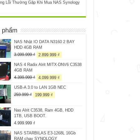
ng Lỗi Thường Gặp Khi Mua NAS Synology
 phẩm
NAS Nhật IO DATA N3160 2 BAY
HDD 4GB RAM
Giá
Giá
3.099.999
₫
2.899.999
₫
gốc
hiện
NAS 4 Radix Alrit MITX-DNV6 C3538
là:
tại
4GB RAM
3.099.999 ₫.
là:
2.899.999 ₫.
Giá
Giá
4.399.999
₫
4.099.999
₫
gốc
hiện
USB-A 3.0 to LAN 1GB NEC
là:
tại
4.399.999 ₫.
là:
Giá
Giá
259.999
₫
199.999
₫
4.099.999 ₫.
gốc
hiện
là:
tại
Nas Alrit C3538, Ram 4GB, HDD
259.999 ₫.
là:
1TB, USB BOOT.
199.999 ₫.
4.999.999
₫
NAS STARBILAS E3-1268L 16Gb
RAM chạy SYNOLOGY