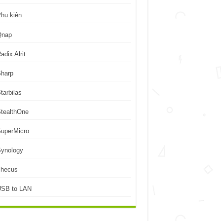
hụ kiện
Qnap
adix Alrit
Sharp
tarbilas
tealthOne
uperMicro
Synology
Thecus
USB to LAN