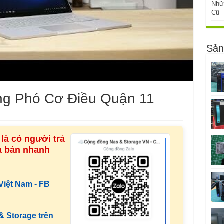
Nhữ
Cũ
Sản
g Phó Cơ Điều Quận 11
là có người trả
ua bán nhanh
iệt Nam - FB
 Storage trên