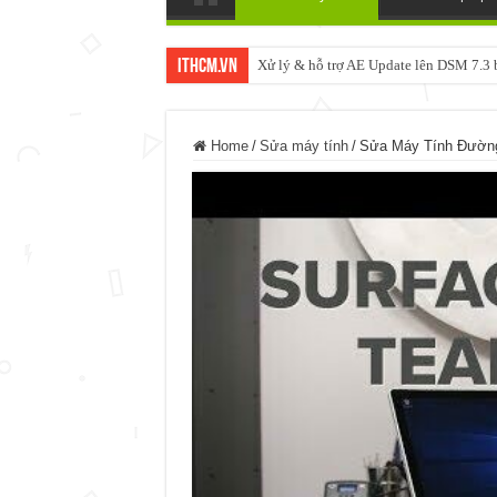
ItHCM.VN
Xử lý & hỗ trợ AE Update lên DSM 7.
Home
/
Sửa máy tính
/
Sửa Máy Tính Đường