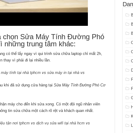
Dan
B
lựa chọn Sửa Máy Tính Đường Phó
ì những trung tâm khác:
C
C
g có thể lấy ngay vì qui trình sửa chữa laptop chỉ mất 2h,
thay vì phải đi lại nhiều lần.
C
i máy tính tại nhà tphcm
vs
sửa máy in tại nhà
vs
au khi đã sử dụng cửa hàng tại
Sửa Máy Tính Đường Phó Cơ
G
u nhận máy cho đến khi sửa xong. Có một đội ngũ nhân viên
H
hông tin sửa chữa một cách rõ rệt và khách quan nhất.
K
iệu tận nơi tphcm
vs
dịch vụ sửa wifi tại nhà hcm
vs
L