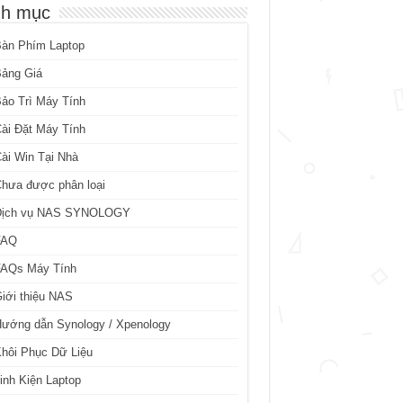
h mục
Bàn Phím Laptop
Bảng Giá
ảo Trì Máy Tính
ài Đặt Máy Tính
ài Win Tại Nhà
hưa được phân loại
Dịch vụ NAS SYNOLOGY
FAQ
FAQs Máy Tính
iới thiệu NAS
ướng dẫn Synology / Xpenology
hôi Phục Dữ Liệu
inh Kiện Laptop