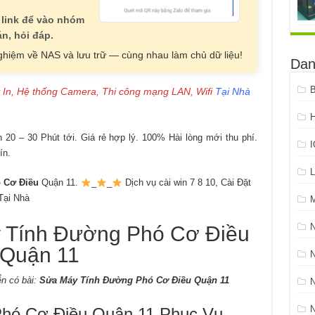
 link để vào nhóm
n, hỏi đáp.
nghiệm về NAS và lưu trữ — cùng nhau làm chủ dữ liệu!
Dan
B
 In, Hệ thống Camera, Thi công mạng LAN, Wifi
Tại Nhà
H
20 – 30 Phút tới. Giá rẻ hợp lý. 100% Hài lòng mới thu phí.
ín.
L
 Cơ Điều
Quận 11.
_
_
Dịch vụ cài win 7 8 10, Cài Đặt
ại Nhà
Tính Đường Phó Cơ Điều
Quận 11
N
n có bài:
Sửa Máy Tính Đường Phó Cơ Điều Quận 11
ó Cơ Điều Quận 11 Phục Vụ