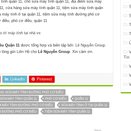
ính quận 11, chỗ sửa máy tính quận 11, địa điểm sửa máy
S
 11, cửa hàng sửa máy tính quận 11, tiệm sửa máy tính quận
ửa máy tính ở tại quận 11, tiệm sửa máy tính đường phó cơ
điều, phó cơ điều, quận 11
o trì máy tính tại nhà
vs
Ứ
u Quận 11
được tổng hợp và biên tập bởi:
Lê Nguyễn Group
.
i lòng gửi
Liên Hệ
cho
Lê Nguyễn Group
. Xin cảm ơn.
V
Tín
V
V
LinkedIn
Pinterest
V
NG SỬA MÁY TÍNH ĐƯỜNG PHÓ CƠ ĐIỀU
 SỬA MÁY TÍNH QUẬN 11
PHÓ CƠ ĐIỀU
QUẬN 11
A MÁY TÍNH ĐƯỜNG PHÓ CƠ ĐIỀU
SỬA MÁY TÍNH Ở TẠI QUẬN 11
NH ĐƯỜNG PHÓ CƠ ĐIỀU
TIỆM SỬA MÁY TÍNH QUẬN 11
Next