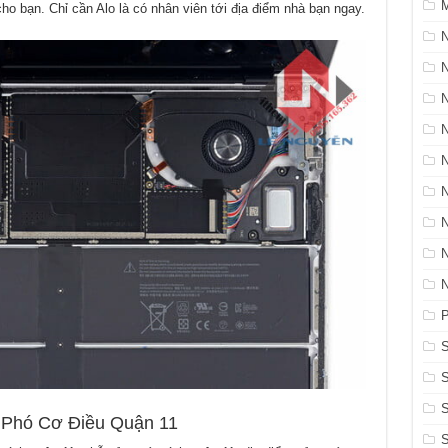
M
o bạn. Chỉ cần Alo là có nhân viên tới địa điểm nhà bạn ngay.
N
P
S
S
hó Cơ Điều Quận 11