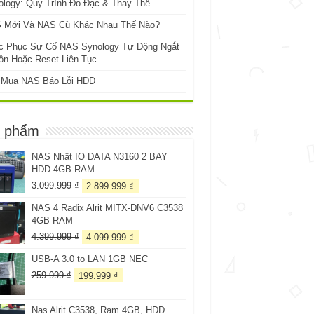
ology: Quy Trình Đo Đạc & Thay Thế
 Mới Và NAS Cũ Khác Nhau Thế Nào?
c Phục Sự Cố NAS Synology Tự Động Ngắt
ồn Hoặc Reset Liên Tục
 Mua NAS Báo Lỗi HDD
 phẩm
NAS Nhật IO DATA N3160 2 BAY
HDD 4GB RAM
Giá
Giá
3.099.999
₫
2.899.999
₫
gốc
hiện
NAS 4 Radix Alrit MITX-DNV6 C3538
là:
tại
4GB RAM
3.099.999 ₫.
là:
2.899.999 ₫.
Giá
Giá
4.399.999
₫
4.099.999
₫
gốc
hiện
USB-A 3.0 to LAN 1GB NEC
là:
tại
4.399.999 ₫.
là:
Giá
Giá
259.999
₫
199.999
₫
4.099.999 ₫.
gốc
hiện
là:
tại
Nas Alrit C3538, Ram 4GB, HDD
259.999 ₫.
là: