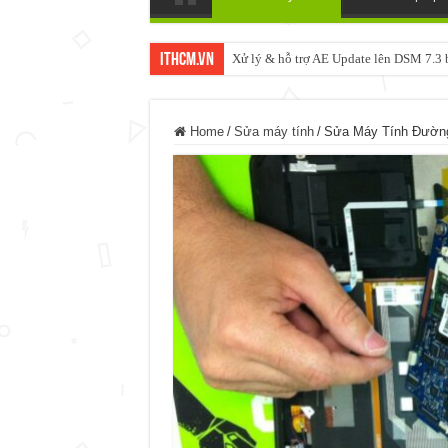
ItHCM.VN
Xử lý & hỗ trợ AE Update lên DSM 7.
NAS IO DATA N3160 2BAY 4BAY – 
Home
/
Sửa máy tính
/
Sửa Máy Tính Đường