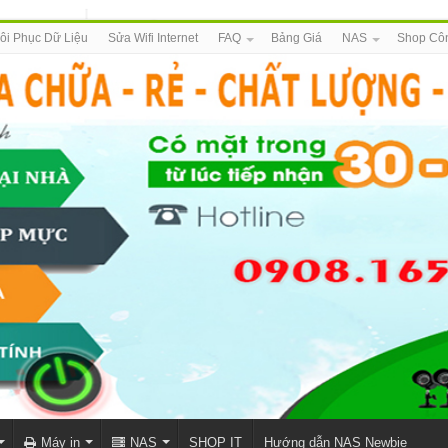
ôi Phục Dữ Liệu
Sửa Wifi Internet
FAQ
Bảng Giá
NAS
Shop Cô
Máy in
NAS
SHOP IT
Hướng dẫn NAS Newbie