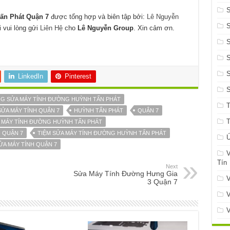
n Phát Quận 7
được tổng hợp và biên tập bởi:
Lê Nguyễn
i vui lòng gửi
Liên Hệ
cho
Lê Nguyễn Group
. Xin cảm ơn.
S
S
LinkedIn
Pinterest
G SỬA MÁY TÍNH ĐƯỜNG HUỲNH TẤN PHÁT
SỬA MÁY TÍNH QUẬN 7
HUỲNH TẤN PHÁT
QUẬN 7
 MÁY TÍNH ĐƯỜNG HUỲNH TẤN PHÁT
 QUẬN 7
TIỆM SỬA MÁY TÍNH ĐƯỜNG HUỲNH TẤN PHÁT
Ứ
A MÁY TÍNH QUẬN 7
V
Tín
Next
Sửa Máy Tính Đường Hưng Gia
V
3 Quận 7
V
V