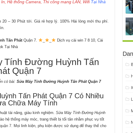
 In, Hệ thống Camera, Thi công mạng LAN, Wifi
Tại Nhà
20 – 30 Phút tới. Giá rẻ hợp lý. 100% Hài lòng mới thu phí.
ín.
nh Tấn Phát
Quận 7.
_
_
Dịch vụ cài win 7 8 10, Cài
k Tại Nhà
Dan
Tính Đường Huỳnh Tấn
B
át Quận 7
H
n có bài:
Sửa Máy Tính Đường Huỳnh Tấn Phát Quận 7
ỳnh Tấn Phát Quận 7 Có Nhiều
L
̉a Chữa Máy Tính
uật tài năng, giàu kinh nghiệm.
Sửa Máy Tính Đường Huỳnh
vào hệ thống máy móc, trang thiết bị tối tân nhằm phục vụ tốt
 quận 7
. Mọi linh kiện, phụ kiện được sử dụng để thay thế cho