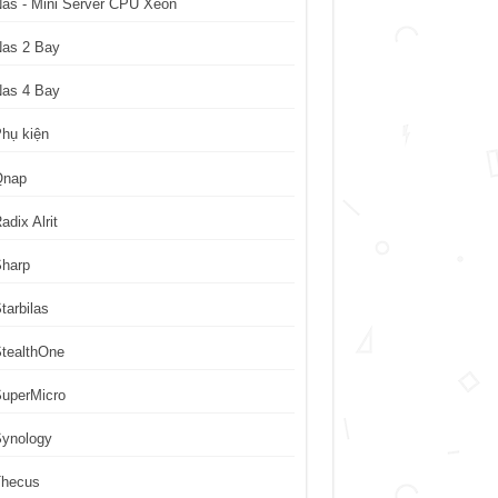
as - Mini Server CPU Xeon
Nas 2 Bay
Nas 4 Bay
hụ kiện
Qnap
adix Alrit
Sharp
tarbilas
tealthOne
uperMicro
Synology
Thecus