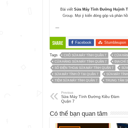
Bài viết
Sửa Máy Tính Đường Huỳnh Tấ
Group
. Mọi ý kiến đóng góp và phản hồ
—
Facebook
Stumbleupon
Share
Tags
CHỖ SỬA MÁY TÍNH QUẬN 7
CỬA HÀN
CỬA HÀNG SỬA MÁY TÍNH QUẬN 7
ĐỊA CHỈ 
SỐ ĐIỆN THOẠI SỬA MÁY TÍNH QUẬN 7
SỬA
SỬA MÁY TÍNH Ở TẠI QUẬN 7
SỬA MÁY TÍNH
TIỆM SỬA MÁY TÍNH QUẬN 7
TRUNG TÂM SỬ
Previous
Sửa Máy Tính Đường Kiều Đàm
Quận 7
Có thể bạn quan tâm