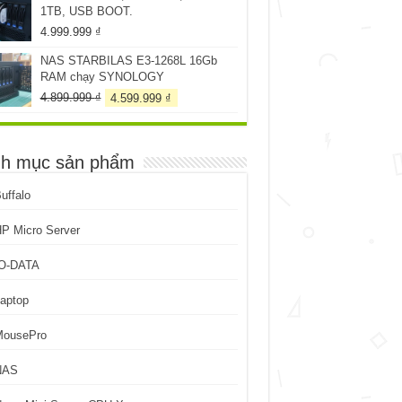
1TB, USB BOOT.
199.999 ₫.
4.999.999
₫
NAS STARBILAS E3-1268L 16Gb
RAM chạy SYNOLOGY
Giá
Giá
4.899.999
₫
4.599.999
₫
gốc
hiện
là:
tại
4.899.999 ₫.
là:
h mục sản phẩm
4.599.999 ₫.
uffalo
P Micro Server
IO-DATA
aptop
MousePro
NAS