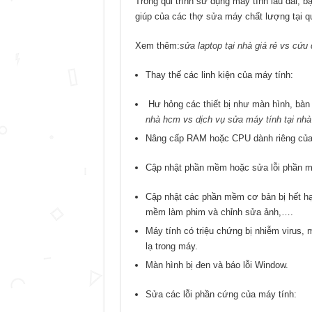
Trong qui trình sử dụng máy tính lâu dài, 
giúp của các thợ sửa máy chất lượng tại qu
Xem thêm:
sửa laptop tại nhà giá rẻ
vs
cứu 
Thay thế các linh kiện của máy tính:
Hư hỏng các thiết bị như màn hình, bà
nhà hcm
vs
dịch vụ sửa máy tính tại nh
Nâng cấp RAM hoặc CPU dành riêng của 
Cập nhật phần mềm hoặc sửa lỗi phần 
Cập nhật các phần mềm cơ bản bị hết hạ
mềm làm phim và chỉnh sửa ảnh,….
Máy tính có triệu chứng bị nhiễm virus,
lạ trong máy.
Màn hình bị đen và báo lỗi Window.
Sửa các lỗi phần cứng của máy tính: