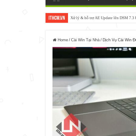
ItHCM.VN
Xử lý & hỗ trợ AE Update lên DSM 7.
NAS IO DATA N3160 2BAY 4BAY – 
Home
/
Cài Win Tại Nhà
/
Dịch Vụ Cài Win Đ