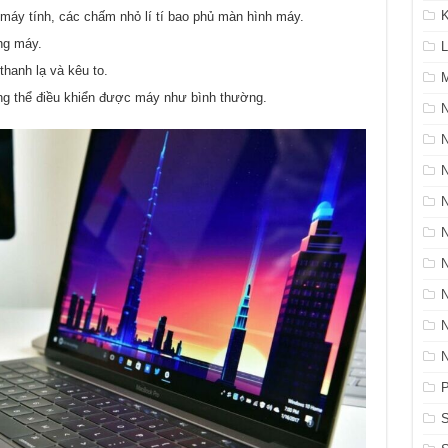
K
máy tính, các chấm nhỏ lí tí bao phủ màn hình máy.
ng máy.
L
hanh lạ và kêu to.
M
ng thể điều khiển được máy như bình thường.
N
P
S