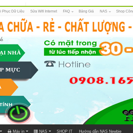
i Phục Dữ Liệu
Sửa Wifi Internet
FAQ
Bảng Giá
NAS
Shop Côn
Máy in
NAS
SHOP IT
Hướng dẫn NAS Newbie