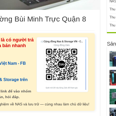
NAS
Thu
ờng Bùi Minh Trực Quận 8
Thu
Thu
là có người trả
Sản
ua bán nhanh
iệt Nam - FB
 Storage trên
 link để vào nhóm
n, hỏi đáp.
nghiệm về NAS và lưu trữ — cùng nhau làm chủ dữ liệu!