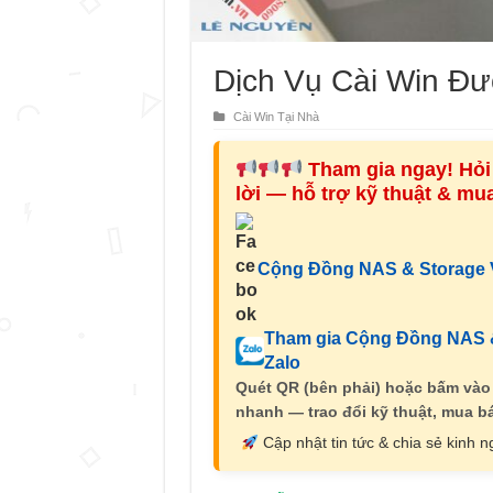
Dịch Vụ Cài Win Đư
Cài Win Tại Nhà
Tham gia ngay! Hỏi 
lời — hỗ trợ kỹ thuật & m
Cộng Đồng NAS & Storage V
Tham gia Cộng Đồng NAS &
Zalo
Quét QR (bên phải) hoặc bấm vào
nhanh — trao đổi kỹ thuật, mua bá
Cập nhật tin tức & chia sẻ kinh 