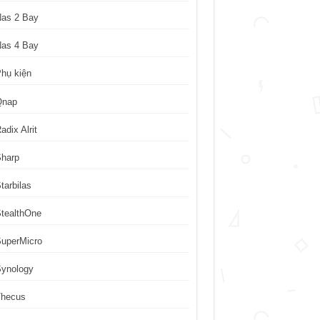
Nas 2 Bay
Nas 4 Bay
hụ kiện
Qnap
adix Alrit
Sharp
tarbilas
tealthOne
uperMicro
Synology
Thecus