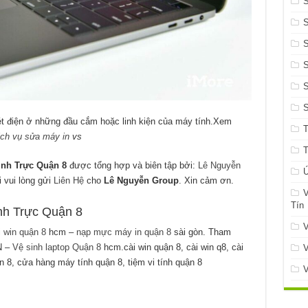
S
S
t điện ở những đầu cắm hoặc linh kiện của máy tính.Xem
ịch vụ sửa máy in
vs
inh Trực Quận 8
được tổng hợp và biên tập bởi:
Lê Nguyễn
Ứ
i vui lòng gửi
Liên Hệ
cho
Lê Nguyễn Group
. Xin cảm ơn.
V
Tín
nh Trực Quận 8
V
i win quận 8
hcm –
nạp mực máy in quận 8
sài gòn. Tham
N –
Vệ sinh laptop Quận 8
hcm.cài win quận 8, cài win q8, cài
V
n 8, cửa hàng máy tính quận 8, tiệm vi tính quận 8
V