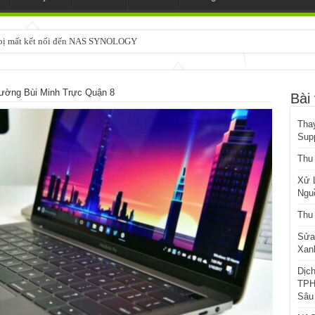
3 bị mất kết nối đến NAS SYNOLOGY
chạy SYNOLOGY, OMV, CASA OS, TRUENAS, Made in Japan
ường Bùi Minh Trực Quận 8
Bài 
Tha
Sup
Thu
Xử 
Ngu
Thu
Sửa
Xanh
Dịc
TPH
Sâu