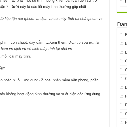
bạn sẽ mắc phải một số tình huống khiến bạn cần đến sự trợ
ận 7. Dưới này là các lỗi máy tính thường gặp nhất:
dữ liệu tận nơi tphcm
vs
dịch vụ cài máy tính tại nhà tphcm
vs
Dan
n phím, con chuột, dây cắm,….Xem thêm:
dịch vụ sửa wifi tại
à hcm
vs
dịch vụ vệ sinh máy tính tại nhà
vs
B
mỗi loại máy tính.
C
mềm:
C
C
n hoặc bị lỗi: ứng dụng đồ họa, phần mềm văn phòng, phần
 máy không hoạt động bình thường và xuất hiện các ứng dụng
G
H