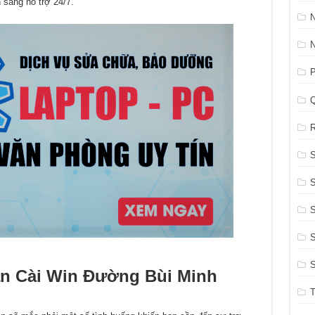
 sàng hỗ trợ 24/7.
P
R
S
S
S
n Cài Win Đường Bùi Minh