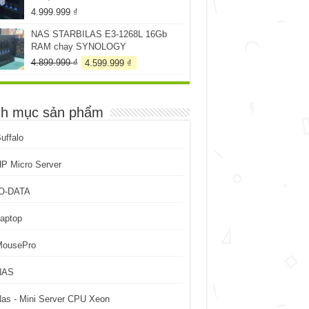
4.999.999
₫
NAS STARBILAS E3-1268L 16Gb
RAM chạy SYNOLOGY
Giá
Giá
4.899.999
₫
4.599.999
₫
gốc
hiện
là:
tại
4.899.999 ₫.
là:
h mục sản phẩm
4.599.999 ₫.
uffalo
P Micro Server
IO-DATA
aptop
MousePro
NAS
as - Mini Server CPU Xeon