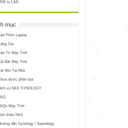
USB to LAN
h mục
Bàn Phím Laptop
Bảng Giá
ảo Trì Máy Tính
ài Đặt Máy Tính
ài Win Tại Nhà
hưa được phân loại
Dịch vụ NAS SYNOLOGY
FAQ
FAQs Máy Tính
iới thiệu NAS
ướng dẫn Synology / Xpenology