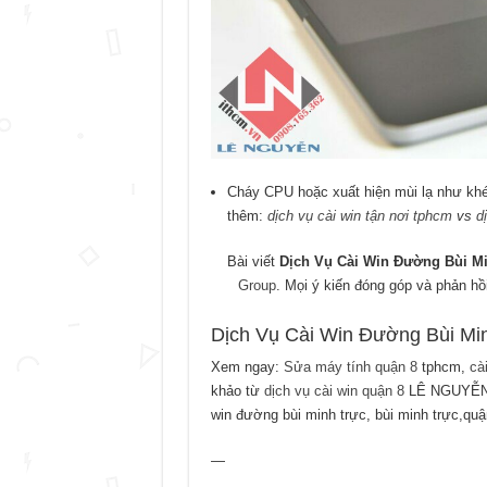
Cháy CPU hoặc xuất hiện mùi lạ như khé
thêm:
dịch vụ cài win tận nơi tphcm
vs
d
Bài viết
Dịch Vụ Cài Win Đường Bùi M
Group
. Mọi ý kiến đóng góp và phản hồ
Dịch Vụ Cài Win Đường Bùi Mi
Xem ngay:
Sửa máy tính quận 8
tphcm,
cà
khảo từ
dịch vụ cài win quận 8
LÊ NGUYỄ
win đường bùi minh trực, bùi minh trực,quậ
—