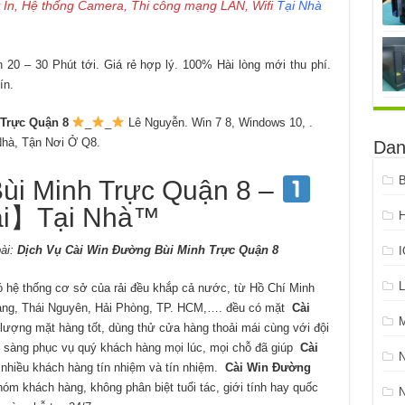
 In, Hệ thống Camera, Thi công mạng LAN, Wifi
Tại Nhà
20 – 30 Phút tới. Giá rẻ hợp lý. 100% Hài lòng mới thu phí.
ín.
Trực Quận 8
_
_
Lê Nguyễn. Win 7 8, Windows 10, .
hà, Tận Nơi Ở Q8.
Dan
B
ùi Minh Trực Quận 8 –
i】Tại Nhà™
H
ài:
Dịch Vụ Cài Win Đường Bùi Minh Trực Quận 8
L
 hệ thống cơ sở của rải đều khắp cả nước, từ Hồ Chí Minh
iang, Thái Nguyên, Hải Phòng, TP. HCM,…. đều có mặt
Cài
 lượng mặt hàng tốt, dùng thử cửa hàng thoải mái cùng với đội
n sàng phục vụ quý khách hàng mọi lúc, mọi chỗ đã giúp
Cài
hiều khách hàng tín nhiệm và tín nhiệm.
Cài Win Đường
óm khách hàng, không phân biệt tuổi tác, giới tính hay quốc
N