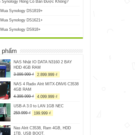
 Synology Hỏng Có Bán Được Không?
 Mua Synology DS1819+
 Mua Synology DS1621+
 Mua Synology DS918+
 phẩm
NAS Nhật IO DATA N3160 2 BAY
HDD 4GB RAM
Giá
Giá
3.099.999
₫
2.899.999
₫
gốc
hiện
NAS 4 Radix Alrit MITX-DNV6 C3538
là:
tại
4GB RAM
3.099.999 ₫.
là:
2.899.999 ₫.
Giá
Giá
4.399.999
₫
4.099.999
₫
gốc
hiện
USB-A 3.0 to LAN 1GB NEC
là:
tại
4.399.999 ₫.
là:
Giá
Giá
259.999
₫
199.999
₫
4.099.999 ₫.
gốc
hiện
là:
tại
Nas Alrit C3538, Ram 4GB, HDD
259.999 ₫.
là:
1TB, USB BOOT.
199.999 ₫.