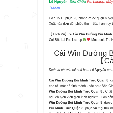
Lê Nguyễn
Sửa Chữa
Pc, Laptop, Máy
:
Tphcm
Hơn 15 IT phục vụ nhanh ở 22 quận huyện 
Xuất hóa đơn đỏ, phiếu thu – Bảo hành uy t
【 Dịch Vụ】 ➤
Cài Win Đường Bùi Minh 
Cài Đặt Lại Pc, Laptop
Macbook Tại N
Cài Win Đường B
【Cà
Dịch vụ
cài win tại nhà hcm
Lê Nguyễn có b
Cài Win Đường Bùi Minh Trực Quận 8
có
cho tới một số tỉnh thành khác như Bắc G
Win Đường Bùi Minh Trực Quận 8
. Chất
ngũ chuyên viên giàu kinh nghiệm, luôn sẵ
Win Đường Bùi Minh Trực Quận 8
được n
Bùi Minh Trực Quận 8
phục vụ mọi thứ nh