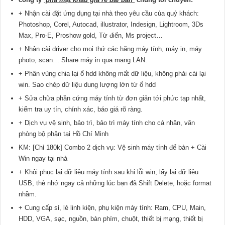
+ Nhận cài đặt ứng dụng tại nhà theo yêu cầu của quý khách:
Photoshop, Corel, Autocad, illustrator, Indesign, Lightroom, 3Ds
Max, Pro-E, Proshow gold, Từ điển, Ms project…
+ Nhận cài driver cho mọi thứ các hãng máy tính, máy in, máy
photo, scan… Share máy in qua mạng LAN.
+ Phân vùng chia lại ổ hdd không mất dữ liệu, không phải cài lại
win. Sao chép dữ liệu dung lượng lớn từ ổ hdd
+ Sửa chữa phần cứng máy tính từ đơn giản tới phức tạp nhất,
kiểm tra uy tín, chính xác, báo giá rõ ràng.
+ Dịch vụ vệ sinh, bảo trì, bảo trì máy tính cho cá nhân, văn
phòng bộ phận tại Hồ Chí Minh
KM: [Chỉ 180k] Combo 2 dịch vụ: Vệ sinh máy tính để bàn + Cài
Win ngay tại nhà
+ Khôi phục lại dữ liệu máy tính sau khi lỗi win, lấy lại dữ liệu
USB, thẻ nhớ ngay cả những lúc bạn đã Shift Delete, hoặc format
nhầm.
+ Cung cấp sỉ, lẻ linh kiện, phụ kiện máy tính: Ram, CPU, Main,
HDD, VGA, sạc, nguồn, bàn phím, chuột, thiết bị mạng, thiết bị