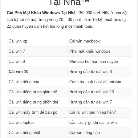
Tại Nhà™
Giá Phá Mật Khẩu Windows Tại Nhà
: 150.000 vnđ. Hãy ở nhà đặt
lịch kỹ sẽ có mặt trong vòng 20 – 30 phút. Hơn 15 kỹ thuật trực tại
22 quận huyện cam kết hài lòng mới thanh toán.
Cài win xp
Cài win macbook
Cài win 7
Phá mật khẩu windows
Cài win 8
Win báo hết hạn bản quyền
Cài win 10
Hướng dẫn tự cài win 8
Cài win tiếng hoa
Cách tạo usb boot để cài win
Cài win tiếng trung giản thể
Hướng dẫn tự cài win 10
Cài win tiếng trung phồn thể
Hướng dẫn tự cài win 7
Cài win máy tính để bàn pc
Cài lại win bao nhiêu tiền?
Cài win laptop
Cần lưu ý gì khi cài lại win
Cài win tiếng nhật
Cài win tiếng hàn