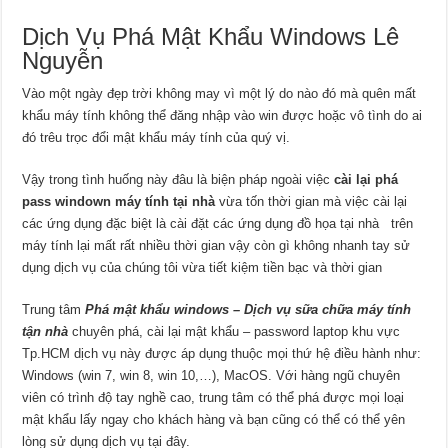
Dịch Vụ Phá Mật Khẩu Windows Lê
Nguyễn
Vào một ngày đẹp trời không may vì một lý do nào đó mà quên mất
khẩu máy tính không thể đăng nhập vào win được hoặc vô tình do ai
đó trêu trọc đổi mật khẩu máy tính của quý vị.
Vậy trong tình huống này đâu là biện pháp ngoài việc
cài lại phá
pass windown máy tính tại nhà
vừa tốn thời gian mà việc cài lại
các ứng dụng đặc biệt là cài đặt các ứng dụng đồ họa tại nhà trên
máy tính lại mất rất nhiều thời gian vậy còn gì không nhanh tay sử
dụng dịch vụ của chúng tôi vừa tiết kiệm tiền bạc và thời gian
Trung tâm
Phá mật khẩu windows – Dịch vụ sữa chữa máy tính
tận nhà
chuyên phá, cài lại mật khẩu – password laptop khu vực
Tp.HCM dịch vụ này được áp dụng thuộc mọi thứ hệ điều hành như:
Windows (win 7, win 8, win 10,…), MacOS. Với hàng ngũ chuyên
viên có trình độ tay nghề cao, trung tâm có thể phá được mọi loại
mật khẩu lấy ngay cho khách hàng và bạn cũng có thể có thể yên
lòng sử dụng dịch vụ tại đây.