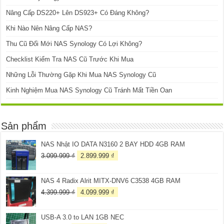
Nâng Cấp DS220+ Lên DS923+ Có Đáng Không?
Khi Nào Nên Nâng Cấp NAS?
Thu Cũ Đổi Mới NAS Synology Có Lợi Không?
Checklist Kiểm Tra NAS Cũ Trước Khi Mua
Những Lỗi Thường Gặp Khi Mua NAS Synology Cũ
Kinh Nghiệm Mua NAS Synology Cũ Tránh Mất Tiền Oan
Sản phẩm
NAS Nhật IO DATA N3160 2 BAY HDD 4GB RAM
Giá
Giá
3.099.999
₫
2.899.999
₫
gốc
hiện
là:
tại
NAS 4 Radix Alrit MITX-DNV6 C3538 4GB RAM
3.099.999 ₫.
là:
2.899.999 ₫.
Giá
Giá
4.399.999
₫
4.099.999
₫
gốc
hiện
là:
tại
USB-A 3.0 to LAN 1GB NEC
4.399.999 ₫.
là: