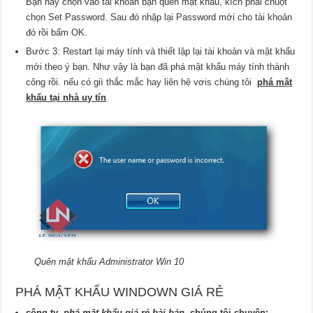
Bạn hãy chọn vào tài khoản bạn quên mật khẩu, kích phải chuột
chọn Set Password. Sau đó nhập lại Password mới cho tài khoản
đó rồi bấm OK.
Bước 3: Restart lại máy tính và thiết lập lại tài khoản và mật khẩu
mới theo ý bạn. Như vậy là bạn đã phá mật khẩu máy tính thành
công rồi. nếu có giì thắc mắc hay liên hệ vơis chúng tôi
phá mật
khẩu tại nhà uy tín
Quên mật khẩu Administrator Win 10
PHÁ MẬT KHẨU WINDOWN GIÁ RẺ
công ty
phá mật khẩu giá rẻ bài bản
chúng tôi chuyên: