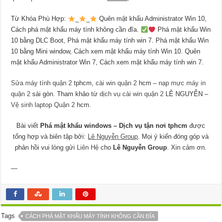
Từ Khóa Phù Hợp:
_
_
Quên mật khẩu Administrator Win 10,
Cách phá mật khẩu máy tính không cần đĩa.
Phá mật khẩu Win
10 bằng DLC Boot, Phá mật khẩu máy tính win 7. Phá mật khẩu Win
10 bằng Mini window, Cách xem mật khẩu máy tính Win 10. Quên
mật khẩu Administrator Win 7, Cách xem mật khẩu máy tính win 7.
Sửa máy tính quận 2
tphcm,
cài win quận 2
hcm –
nạp mực máy in
quận 2
sài gòn. Tham khảo từ
dịch vụ cài win quận 2
LÊ NGUYỄN –
Vệ sinh laptop Quận 2
hcm.
Bài viết
Phá mật khẩu windows – Dịch vụ tận nơi tphcm
được
tổng hợp và biên tập bởi:
Lê Nguyễn Group
. Mọi ý kiến đóng góp và
phản hồi vui lòng gửi
Liên Hệ
cho
Lê Nguyễn Group
. Xin cảm ơn.
—
Tags
CÁCH PHÁ MẬT KHẨU MÁY TÍNH KHÔNG CẦN ĐĨA