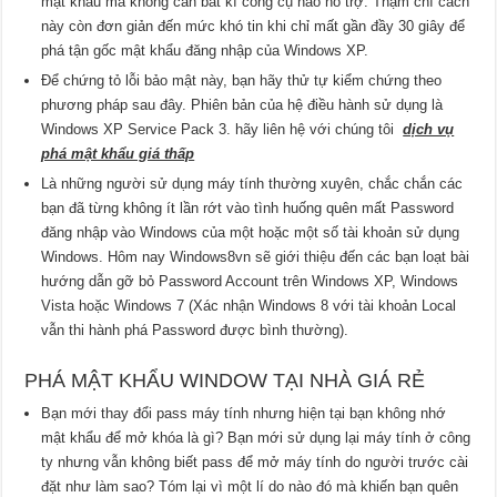
mật khẩu mà không cần bất kì công cụ nào hỗ trợ. Thậm chí cách
này còn đơn giản đến mức khó tin khi chỉ mất gần đầy 30 giây để
phá tận gốc mật khẩu đăng nhập của Windows XP.
Để chứng tỏ lỗi bảo mật này, bạn hãy thử tự kiểm chứng theo
phương pháp sau đây. Phiên bản của hệ điều hành sử dụng là
Windows XP Service Pack 3. hãy liên hệ với chúng tôi
dịch vụ
phá mật khẩu giá thấp
Là những người sử dụng máy tính thường xuyên, chắc chắn các
bạn đã từng không ít lần rớt vào tình huống quên mất Password
đăng nhập vào Windows của một hoặc một số tài khoản sử dụng
Windows. Hôm nay Windows8vn sẽ giới thiệu đến các bạn loạt bài
hướng dẫn gỡ bỏ Password Account trên Windows XP, Windows
Vista hoặc Windows 7 (Xác nhận Windows 8 với tài khoản Local
vẫn thi hành phá Password được bình thường).
PHÁ MẬT KHẨU WINDOW TẠI NHÀ GIÁ RẺ
Bạn mới thay đổi pass máy tính nhưng hiện tại bạn không nhớ
mật khẩu để mở khóa là gì? Bạn mới sử dụng lại máy tính ở công
ty nhưng vẫn không biết pass để mở máy tính do người trước cài
đặt như làm sao? Tóm lại vì một lí do nào đó mà khiến bạn quên