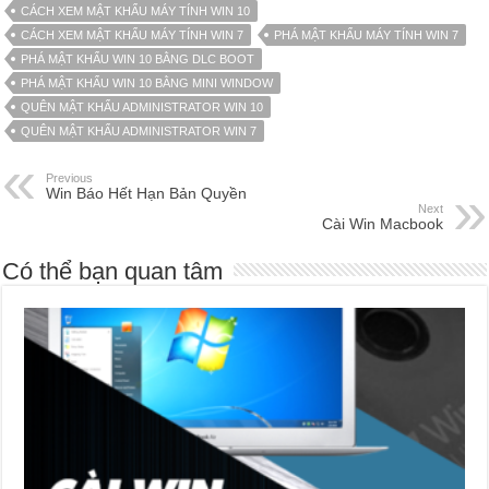
CÁCH XEM MẬT KHẨU MÁY TÍNH WIN 10
CÁCH XEM MẬT KHẨU MÁY TÍNH WIN 7
PHÁ MẬT KHẨU MÁY TÍNH WIN 7
PHÁ MẬT KHẨU WIN 10 BẰNG DLC BOOT
PHÁ MẬT KHẨU WIN 10 BẰNG MINI WINDOW
QUÊN MẬT KHẨU ADMINISTRATOR WIN 10
QUÊN MẬT KHẨU ADMINISTRATOR WIN 7
Previous
Win Báo Hết Hạn Bản Quyền
Next
Cài Win Macbook
Có thể bạn quan tâm