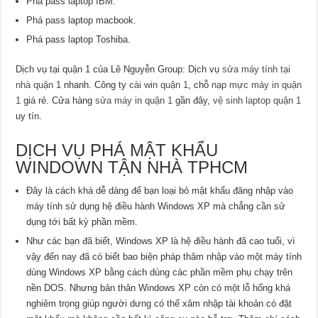
Phá pass laptop IBM.
Phá pass laptop macbook.
Phá pass laptop Toshiba.
Dịch vụ tại quận 1 của Lê Nguyễn Group: Dịch vụ
sửa máy tính tại
nhà quận 1
nhanh. Công ty
cài win quận 1
, chỗ
nạp mực máy in quận
1
giá rẻ. Cửa hàng
sửa máy in quận 1
gần đây,
vệ sinh laptop quận 1
uy tín.
DỊCH VỤ PHÁ MẬT KHẨU
WINDOWN TẬN NHÀ TPHCM
Đây là cách khá dễ dàng để bạn loại bỏ mật khẩu đăng nhập vào
máy tính sử dụng hệ điều hành Windows XP mà chẳng cần sử
dụng tới bất kỳ phần mềm.
Như các bạn đã biết, Windows XP là hệ điều hành đã cao tuổi, vì
vậy đến nay đã có biết bao biện pháp thâm nhập vào một máy tính
dùng Windows XP bằng cách dùng các phần mềm phụ chạy trên
nền DOS. Nhưng bản thân Windows XP còn có một lỗ hổng khá
nghiêm trọng giúp người dưng có thể xâm nhập tài khoản có đặt