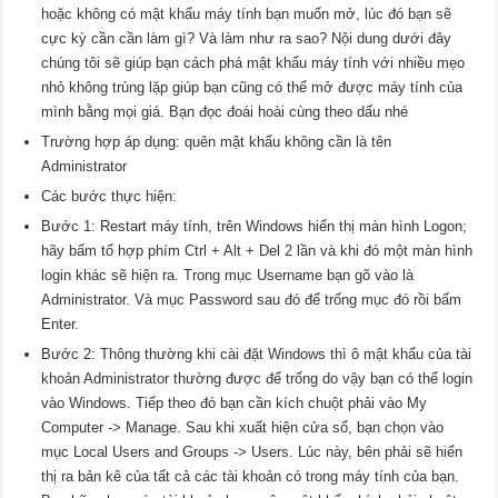
hoặc không có mật khẩu máy tính bạn muốn mở, lúc đó bạn sẽ
cực kỳ cần cần làm gì? Và làm như ra sao? Nội dung dưới đây
chúng tôi sẽ giúp bạn cách phá mật khẩu máy tính với nhiều mẹo
nhỏ không trùng lặp giúp bạn cũng có thể mở được máy tính của
mình bằng mọi giá. Bạn đọc đoái hoài cùng theo dấu nhé
Trường hợp áp dụng: quên mật khẩu không cần là tên
Administrator
Các bước thực hiện:
Bước 1: Restart máy tính, trên Windows hiển thị màn hình Logon;
hãy bấm tổ hợp phím Ctrl + Alt + Del 2 lần và khi đó một màn hình
login khác sẽ hiện ra. Trong mục Username bạn gõ vào là
Administrator. Và mục Password sau đó để trống mục đó rồi bấm
Enter.
Bước 2: Thông thường khi cài đặt Windows thì ô mật khẩu của tài
khoản Administrator thường được để trống do vậy bạn có thể login
vào Windows. Tiếp theo đó bạn cần kích chuột phải vào My
Computer -> Manage. Sau khi xuất hiện cửa sổ, bạn chọn vào
mục Local Users and Groups -> Users. Lúc này, bên phải sẽ hiển
thị ra bản kê của tất cả các tài khoản có trong máy tính của bạn.