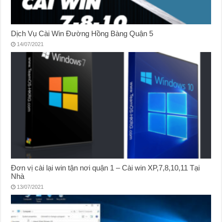
Dịch Vụ Cài Win Đường Hồng Bàng Quận 5
14/07/2021
Đơn vị cài lại win tận nơi quận 1 – Cài win XP,7,8,10,11 Tại
Nhà
13/07/2021