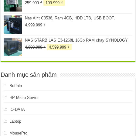
4.099.999 ₫.
Giá
Giá
259.999
₫
199.999
₫
gốc
hiện
là:
tại
Nas Alrit C3538, Ram 4GB, HDD 1TB, USB BOOT.
259.999 ₫.
là:
199.999 ₫.
4.999.999
₫
NAS STARBILAS E3-1268L 16Gb RAM chạy SYNOLOGY
Giá
Giá
4.899.999
₫
4.599.999
₫
gốc
hiện
là:
tại
4.899.999 ₫.
là:
4.599.999 ₫.
Danh mục sản phẩm
Buffalo
HP Micro Server
IO-DATA
Laptop
MousePro