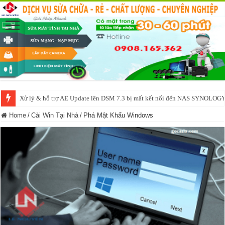
NAS IO DATA N3160 2BAY 4BAY – chạy SYNOLOGY, OMV, CASA OS,
Home
/
Cài Win Tại Nhà
/
Phá Mật Khẩu Windows