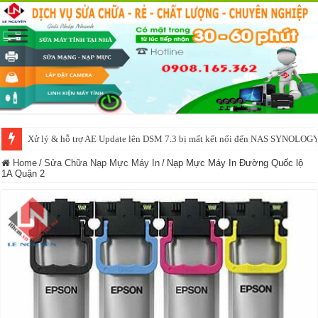
Xử lý & hỗ trợ AE Update lên DSM 7.3 bị mất kết nối đến NAS SYNOLOG
NAS IO DATA N3160 2BAY 4BAY – chạy SYNOLOGY, OMV, CASA OS,
Home
/
Sửa Chữa Nạp Mực Máy In
/
Nạp Mực Máy In Đường Quốc lộ
1A Quận 2