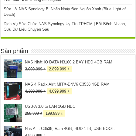
Sửa Lỗi NAS Synology Bị Nhấp Nháy Đèn Nguồn Xanh (Blue Light of
Death)
Dịch Vụ Sửa Chữa NAS Synology Uy Tín TPHCM | Bắt Bệnh Nhanh,
Cứu Dữ Liệu Chuyên Sâu
Sản phẩm
NAS Nhật IO DATA N3160 2 BAY HDD 4GB RAM
Giá
Giá
3.099.999
₫
2.899.999
₫
gốc
hiện
là:
tại
NAS 4 Radix Alrit MITX-DNV6 C3538 4GB RAM
3.099.999 ₫.
là:
2.899.999 ₫.
Giá
Giá
4.399.999
₫
4.099.999
₫
gốc
hiện
là:
tại
USB-A 3.0 to LAN 1GB NEC
4.399.999 ₫.
là:
4.099.999 ₫.
Giá
Giá
259.999
₫
199.999
₫
gốc
hiện
là:
tại
Nas Alrit C3538, Ram 4GB, HDD 1TB, USB BOOT.
259.999 ₫.
là:
199.999 ₫.
4.999.999
₫