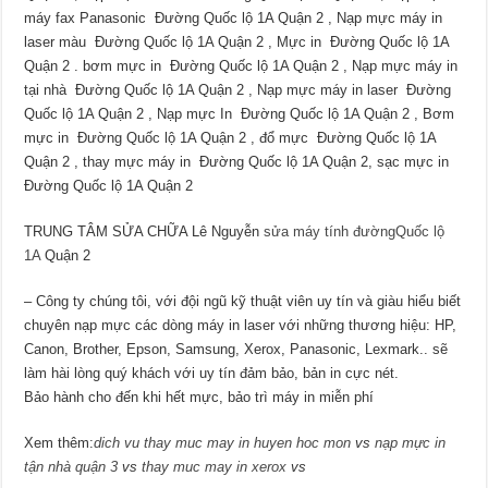
máy fax Panasonic Đường Quốc lộ 1A Quận 2 , Nạp mực máy in
laser màu Đường Quốc lộ 1A Quận 2 , Mực in Đường Quốc lộ 1A
Quận 2 . bơm mực in Đường Quốc lộ 1A Quận 2 , Nạp mực máy in
tại nhà Đường Quốc lộ 1A Quận 2 , Nạp mực máy in laser Đường
Quốc lộ 1A Quận 2 , Nạp mực In Đường Quốc lộ 1A Quận 2 , Bơm
mực in Đường Quốc lộ 1A Quận 2 , đổ mực Đường Quốc lộ 1A
Quận 2 , thay mực máy in Đường Quốc lộ 1A Quận 2, sạc mực in
Đường Quốc lộ 1A Quận 2
TRUNG TÂM SỬA CHỮA Lê Nguyễn
sửa máy tính đườngQuốc lộ
1A
Quận 2
– Công ty chúng tôi, với đội ngũ kỹ thuật viên uy tín và giàu hiểu biết
chuyên nạp mực các dòng máy in laser với những thương hiệu: HP,
Canon, Brother, Epson, Samsung, Xerox, Panasonic, Lexmark.. sẽ
làm hài lòng quý khách với uy tín đảm bảo, bản in cực nét.
Bảo hành cho đến khi hết mực, bảo trì máy in miễn phí
Xem thêm:
dich vu thay muc may in huyen hoc mon
vs
nạp mực in
tận nhà quận 3
vs
thay muc may in xerox
vs