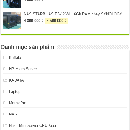
NAS STARBILAS E3-1268L 16Gb RAM chạy SYNOLOGY
Giá
Giá
4.899.999
₫
4.599.999
₫
gốc
hiện
là:
tại
4.899.999 ₫.
là:
4.599.999 ₫.
Danh mục sản phẩm
Buffalo
HP Micro Server
IO-DATA
Laptop
MousePro
NAS
Nas - Mini Server CPU Xeon