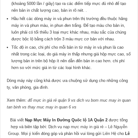
(khoảng 5000 lần / giây) tạo ra các điểm tiếp mực đủ nhỏ để tạo
nên bản in chất lượng cao, bản in rõ nét. .
Hầu hết các dòng máy in và phun trên thị trường đều thuộc hãng
máy in và phun màu, in phun đen trắng. Để tạo màu cho bản in,
luôn phải có tối thiểu 3 loại mực khác nhau, màu sắc của chúng
được bộc lộ bằng cách trộn 3 màu mực cơ bản với nhau.
Tốc độ in cao, chi phí cho mỗi bản in từ máy in và phun là cao
nhất trong các loại, do giá máy in thấp nhưng giá hộp mực cao, số
lượng bản in trên bộ hộp ít nên dẫn đến bản in cao hơn. chi phí
hơn so với mức giá in từ các loại hình khác.
Dòng máy này cũng khá được ưa chuộng sử dụng cho những công
ty, văn phòng, gia đình.
Xem thêm:
đổ mực in giá rẻ quận 9
vs
dich vu bom muc may in quan
tan binh
vs
thay muc may in quan 6
vs
Bài viết
Nạp Mực Máy In Đường Quốc lộ 1A Quận 2
được tổng
hợp và biên tập bởi: Dịch vụ
nạp mực máy in giá rẻ
–
Lê Nguyễn
Group
. Mọi ý kiến đóng góp và phản hồi vui lòng gửi
Liên Hệ
cho
Lê