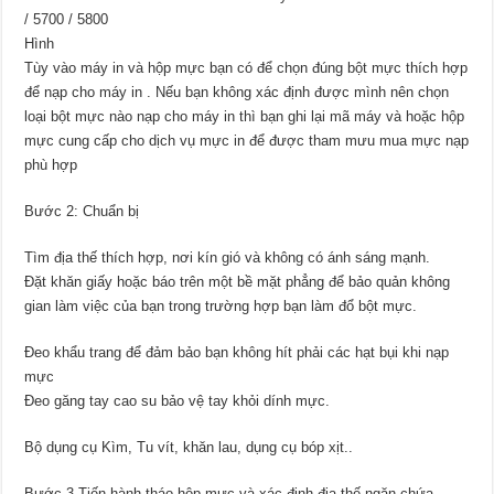
/ 5700 / 5800
Hình
Tùy vào máy in và hộp mực bạn có để chọn đúng bột mực thích hợp
để nạp cho máy in . Nếu bạn không xác định được mình nên chọn
loại bột mực nào nạp cho máy in thì bạn ghi lại mã máy và hoặc hộp
mực cung cấp cho dịch vụ mực in để được tham mưu mua mực nạp
phù hợp
Bước 2: Chuẩn bị
Tìm địa thế thích hợp, nơi kín gió và không có ánh sáng mạnh.
Đặt khăn giấy hoặc báo trên một bề mặt phẳng để bảo quản không
gian làm việc của bạn trong trường hợp bạn làm đổ bột mực.
Đeo khẩu trang để đảm bảo bạn không hít phải các hạt bụi khi nạp
mực
Đeo găng tay cao su bảo vệ tay khỏi dính mực.
Bộ dụng cụ Kìm, Tu vít, khăn lau, dụng cụ bóp xịt..
Bước 3 Tiến hành tháo hộp mực và xác định địa thế ngăn chứa