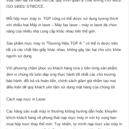
xuất hiện đại và tuân thủ các quy trình quản lý chất lượng ISO 9001/
ISO 14001/ STMC/CE.
Mỗi hộp mực máy in TGP cũng có thể được sử dụng tương thích
với nhiều loại Máy in laser – Máy fax laser – máy in laser đa chức
năng của nhiều nhà cung cấp khác nhau trên thế giới.
Sản phẩm mực máy in “Thương Hiệu TGP ® ” có thể in được trên
tất cả các chất liệu giấy khác nhau, không gây tác hại cho sức khỏe
người sử dụng.
Với phương châm phục vụ khách hàng vừa ý trên từng sản phẩm,
đơn vị chúng tôi luôn đáp ứng thực hành tốt nhất các chủ trương
bảo hành, đổi trả và hoàn tiền, chính sách giảm giá nhằm tạo mọi
điều kiện để quý khách yên tâm sử dụng mặt hàng của chúng tôi.
Cách nạp mực in Laser
Các hãng sản xuất máy in thường không hướng dẫn hoặc khuyến
khích khách hàng về phong thái nạp mực máy in với kỳ vọng bạn
mua hộp mực thay thế mới. Tuy nhiên, tự mình nạp mực vào máy in