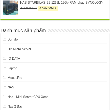
NAS STARBILAS E3-1268L 16Gb RAM chạy SYNOLOGY
Giá
Giá
4.899.999
₫
4.599.999
₫
gốc
hiện
là:
tại
4.899.999 ₫.
là:
4.599.999 ₫.
Danh mục sản phẩm
Buffalo
HP Micro Server
IO-DATA
Laptop
MousePro
NAS
Nas - Mini Server CPU Xeon
Nas 2 Bay