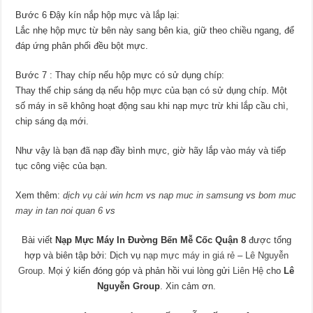
Bước 6 Đậy kín nắp hộp mực và lắp lại:
Lắc nhẹ hộp mực từ bên này sang bên kia, giữ theo chiều ngang, để
đáp ứng phân phối đều bột mực.
Bước 7 : Thay chíp nếu hộp mực có sử dụng chíp:
Thay thế chip sáng dạ nếu hộp mực của bạn có sử dụng chíp. Một
số máy in sẽ không hoạt động sau khi nạp mực trừ khi lắp cầu chì,
chip sáng dạ mới.
Như vậy là bạn đã nạp đầy bình mực, giờ hãy lắp vào máy và tiếp
tục công việc của bạn.
Xem thêm:
dịch vụ cài win hcm
vs
nap muc in samsung
vs
bom muc
may in tan noi quan 6
vs
Bài viết
Nạp Mực Máy In Đường Bến Mễ Cốc Quận 8
được tổng
hợp và biên tập bởi: Dịch vụ
nạp mực máy in giá rẻ
–
Lê Nguyễn
Group
. Mọi ý kiến đóng góp và phản hồi vui lòng gửi
Liên Hệ
cho
Lê
Nguyễn Group
. Xin cảm ơn.