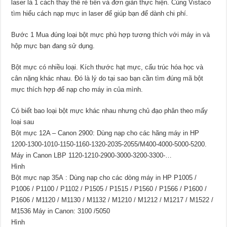
laser là 1 cách thay thế rẻ tiền và đơn giản thực hiện. Cùng Vistaco
tìm hiểu cách nạp mực in laser để giúp bạn để dành chi phí.
Bước 1 Mua đúng loại bột mực phù hợp tương thích với máy in và
hộp mực bạn đang sử dụng.
Bột mực có nhiều loại. Kích thước hạt mực, cấu trúc hóa học và
cân nặng khác nhau. Đó là lý do tại sao bạn cần tìm đúng mã bột
mực thích hợp để nạp cho máy in của mình.
Có biết bao loại bột mực khác nhau nhưng chủ đạo phân theo mấy
loại sau
Bột mực 12A – Canon 2900: Dùng nạp cho các hãng máy in HP
1200-1300-1010-1150-1160-1320-2035-2055/M400-4000-5000-5200.
Máy in Canon LBP 1120-1210-2900-3000-3200-3300-…
Hình
Bột mực nạp 35A : Dùng nạp cho các dòng máy in HP P1005 /
P1006 / P1100 / P1102 / P1505 / P1515 / P1560 / P1566 / P1600 /
P1606 / M1120 / M1130 / M1132 / M1210 / M1212 / M1217 / M1522 /
M1536 Máy in Canon: 3100 /5050
Hình