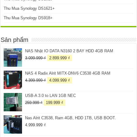
Thu Mua Synology DS1621+
Thu Mua Synology DS918+
Sản phẩm
NAS Nhật IO DATA N3160 2 BAY HDD 4GB RAM
Giá
Giá
3.099.999
₫
2.899.999
₫
gốc
hiện
là:
tại
NAS 4 Radix Alrit MITX-DNV6 C3538 4GB RAM
3.099.999 ₫.
là:
2.899.999 ₫.
Giá
Giá
4.399.999
₫
4.099.999
₫
gốc
hiện
là:
tại
USB-A 3.0 to LAN 1GB NEC
4.399.999 ₫.
là:
4.099.999 ₫.
Giá
Giá
259.999
₫
199.999
₫
gốc
hiện
là:
tại
Nas Alrit C3538, Ram 4GB, HDD 1TB, USB BOOT.
259.999 ₫.
là:
199.999 ₫.
4.999.999
₫