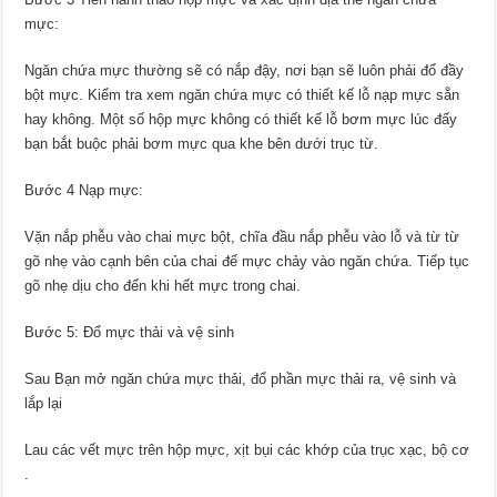
mực:
Ngăn chứa mực thường sẽ có nắp đậy, nơi bạn sẽ luôn phải đổ đầy
bột mực. Kiểm tra xem ngăn chứa mực có thiết kế lỗ nạp mực sẵn
hay không. Một số hộp mực không có thiết kế lỗ bơm mực lúc đấy
bạn bắt buộc phải bơm mực qua khe bên dưới trục từ.
Bước 4 Nạp mực:
Vặn nắp phễu vào chai mực bột, chĩa đầu nắp phễu vào lỗ và từ từ
gõ nhẹ vào cạnh bên của chai để mực chảy vào ngăn chứa. Tiếp tục
gõ nhẹ dịu cho đến khi hết mực trong chai.
Bước 5: Đổ mực thải và vệ sinh
Sau Bạn mở ngăn chứa mực thải, đổ phần mực thải ra, vệ sinh và
lắp lại
Lau các vết mực trên hộp mực, xịt bụi các khớp của trục xạc, bộ cơ
.