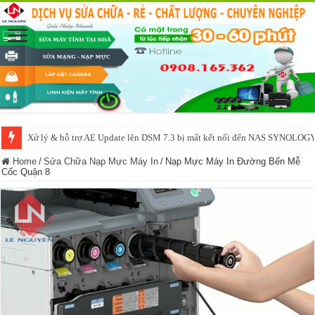
NAS IO DATA N3160 2BAY 4BAY – chạy SYNOLOGY, OMV, CASA OS,
Home
/
Sửa Chữa Nạp Mực Máy In
/
Nạp Mực Máy In Đường Bến Mễ
Cốc Quận 8