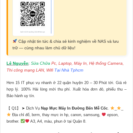
Cập nhật tin tức & chia sẻ kinh nghiệm về NAS và lưu
trữ — cùng nhau làm chủ dữ liệu!
Lê Nguyễn
Sửa Chữa
Pc, Laptop, Máy In, Hệ thống Camera,
:
Thi công mạng LAN, Wifi
Tại Nhà Tphcm
Hơn 15 IT phục vụ nhanh ở 22 quận huyện 20 – 30 Phút tới. Giá rẻ
hợp lý. 100% Hài lòng mới thu phí. Xuất hóa đơn đỏ, phiếu thu –
Bảo hành uy tín.
【 Q1】 ➤ Dịch Vụ
Nạp Mực Máy In Đường Bến Mễ Cốc
.
_
_
Địa chỉ đổ, bơm, thay mực in hp, canon, samsung,
epson,
brother.
A3, A4, màu, phun ở tại Quận 8.