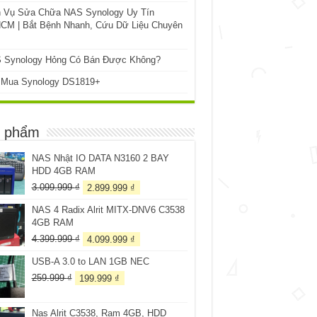
h Vụ Sửa Chữa NAS Synology Uy Tín
CM | Bắt Bệnh Nhanh, Cứu Dữ Liệu Chuyên
 Synology Hỏng Có Bán Được Không?
 Mua Synology DS1819+
 phẩm
NAS Nhật IO DATA N3160 2 BAY
HDD 4GB RAM
Giá
Giá
3.099.999
₫
2.899.999
₫
gốc
hiện
NAS 4 Radix Alrit MITX-DNV6 C3538
là:
tại
4GB RAM
3.099.999 ₫.
là:
2.899.999 ₫.
Giá
Giá
4.399.999
₫
4.099.999
₫
gốc
hiện
USB-A 3.0 to LAN 1GB NEC
là:
tại
4.399.999 ₫.
là:
Giá
Giá
259.999
₫
199.999
₫
4.099.999 ₫.
gốc
hiện
là:
tại
Nas Alrit C3538, Ram 4GB, HDD
259.999 ₫.
là: