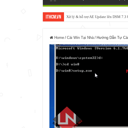
ItHCM.VN
Xử lý & hỗ trợ AE Update lên DSM 7.
Home
/
Cài Win Tại Nhà
/
Hướng Dẫn Tự Cài