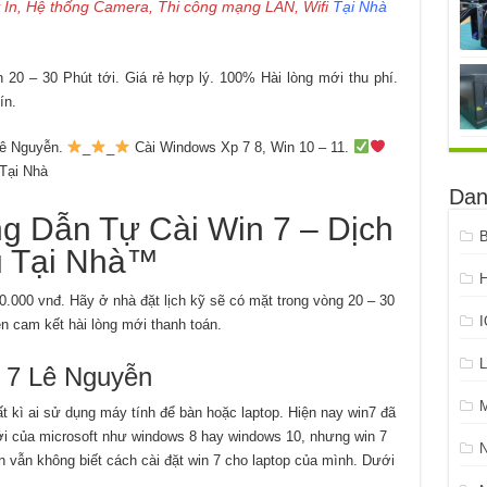
 In, Hệ thống Camera, Thi công mạng LAN, Wifi
Tại Nhà
20 – 30 Phút tới. Giá rẻ hợp lý. 100% Hài lòng mới thu phí.
ín.
ê Nguyễn.
_
_
Cài Windows Xp 7 8, Win 10 – 11.
 Tại Nhà
Dan
Dẫn Tự Cài Win 7 – Dịch
B
 Tại Nhà™
H
50.000 vnđ. Hãy ở nhà đặt lịch kỹ sẽ có mặt trong vòng 20 – 30
ện cam kết hài lòng mới thanh toán.
L
 7 Lê Nguyễn
 kì ai sử dụng máy tính để bàn hoặc laptop. Hiện nay win7 đã
ới của microsoft như windows 8 hay windows 10, nhưng win 7
ạn vẫn không biết cách cài đặt win 7 cho laptop của mình. Dưới