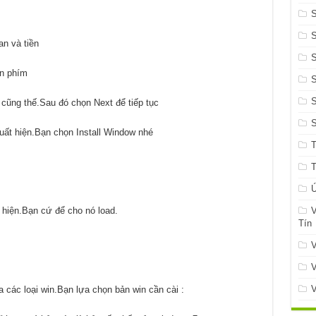
an và tiền
S
n phím
S
 cũng thế.Sau đó chọn Next để tiếp tục
xuất hiện.Bạn chọn Install Window nhé
Ứ
V
t hiện.Bạn cứ để cho nó load.
Tín
V
V
V
ra các loại win.Bạn lựa chọn bản win cần cài :