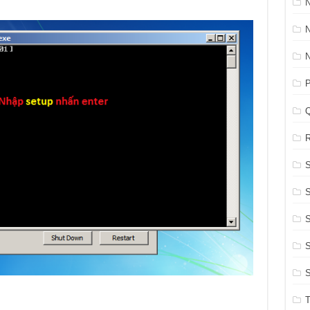
N
P
R
S
S
S