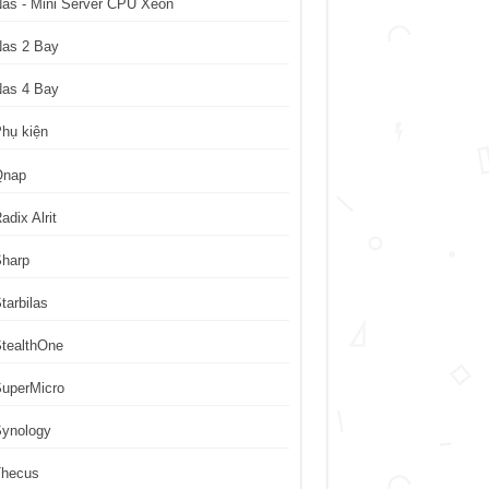
as - Mini Server CPU Xeon
Nas 2 Bay
Nas 4 Bay
hụ kiện
Qnap
adix Alrit
Sharp
tarbilas
tealthOne
uperMicro
Synology
Thecus