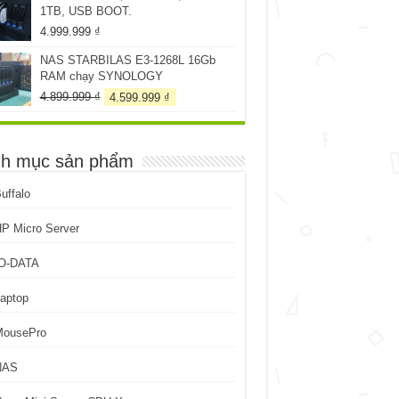
1TB, USB BOOT.
199.999 ₫.
4.999.999
₫
NAS STARBILAS E3-1268L 16Gb
RAM chạy SYNOLOGY
Giá
Giá
4.899.999
₫
4.599.999
₫
gốc
hiện
là:
tại
4.899.999 ₫.
là:
h mục sản phẩm
4.599.999 ₫.
uffalo
P Micro Server
IO-DATA
aptop
MousePro
NAS