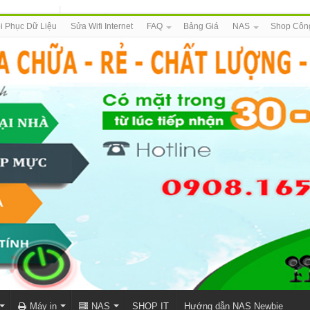
i Phục Dữ Liệu
Sửa Wifi Internet
FAQ
Bảng Giá
NAS
Shop Côn
Máy in
NAS
SHOP IT
Hướng dẫn NAS Newbie