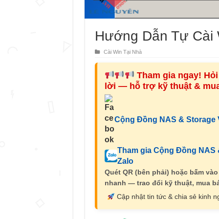
Hướng Dẫn Tự Cài 
Cài Win Tại Nhà
Tham gia ngay! Hỏi 
lời — hỗ trợ kỹ thuật & m
Cộng Đồng NAS & Storage V
Tham gia Cộng Đồng NAS &
Zalo
Quét QR (bên phải) hoặc bấm vào
nhanh — trao đổi kỹ thuật, mua bá
Cập nhật tin tức & chia sẻ kinh 