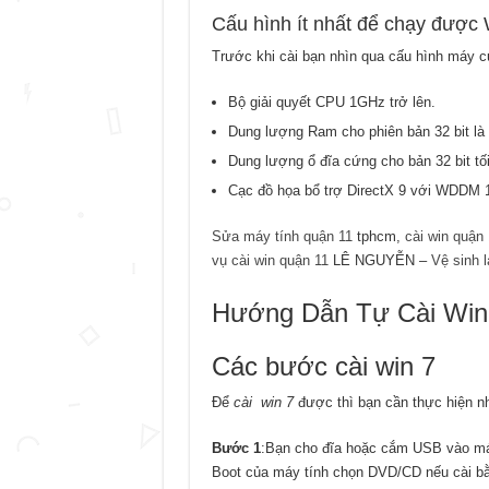
Cấu hình ít nhất để chạy được 
Trước khi cài bạn nhìn qua cấu hình máy c
Bộ giải quyết CPU 1GHz trở lên.
Dung lượng Ram cho phiên bản 32 bit là 1
Dung lượng ổ đĩa cứng cho bản 32 bit tối
Cạc đồ họa bổ trợ DirectX 9 với WDDM 
Sửa máy tính quận 11
tphcm,
cài win quận 
vụ cài win quận 11
LÊ NGUYỄN –
Vệ sinh 
Hướng Dẫn Tự Cài Win 
Các bước cài win 7
Để
cài win 7
được thì bạn cần thực hiện n
Bước 1
:Bạn cho đĩa hoặc cắm USB vào máy
Boot của máy tính chọn DVD/CD nếu cài bằ