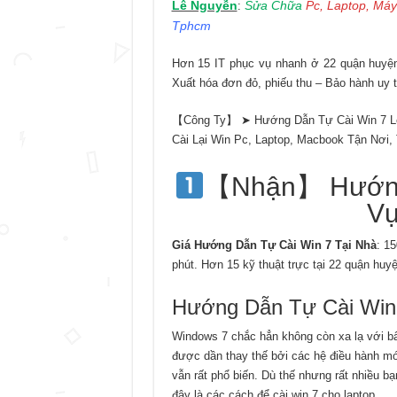
Lê Nguyễn
Sửa Chữa
Pc, Laptop, Máy
:
Tphcm
Hơn 15 IT phục vụ nhanh ở 22 quận huyện 
Xuất hóa đơn đỏ, phiếu thu – Bảo hành uy t
【Công Ty】 ➤ Hướng Dẫn Tự Cài Win 7 L
Cài Lại Win Pc, Laptop, Macbook Tận Nơi,
【Nhận】 Hướng 
Vụ
Giá Hướng Dẫn Tự Cài Win 7 Tại Nhà
: 1
phút. Hơn 15 kỹ thuật trực tại 22 quận huy
Hướng Dẫn Tự Cài Win
Windows 7 chắc hẳn không còn xa lạ với bất
được dần thay thế bởi các hệ điều hành m
vẫn rất phổ biến. Dù thế nhưng rất nhiều b
đây là các cách để cài win 7 cho laptop.