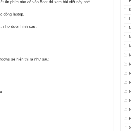
H
t ấn phím nào để vào Boot thì xem bài viết này nhé.
K
c dòng laptop.
L
 … như dưới hình sau :
M
N
ndows sẽ hiển thị ra như sau:
a.
P
S