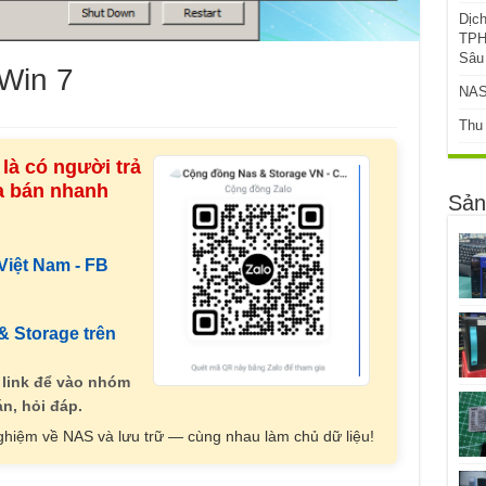
Dịc
TPH
Sâu
Win 7
NAS
Thu
là có người trả
ua bán nhanh
Sản
iệt Nam - FB
 Storage trên
 link để vào nhóm
n, hỏi đáp.
nghiệm về NAS và lưu trữ — cùng nhau làm chủ dữ liệu!