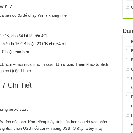
Win 7
ủa bạn có đủ để chạy Win 7 không nhé:
Dan
 GB, cho 64 bit là trên 4Gb.
 thiểu là 16 GB hoặc 20 GB cho 64 bit.
1.0 hoặc cao hơn.
B
11
hcm –
nạp mực máy in quận 11
sài gòn. Tham khảo từ
dịch
C
laptop Quận 11
pro.
C
7 Chi Tiết
C
hững bước sau :
 tính của bạn. Khởi động máy tính của bạn sau đó vào phần
G
ng đĩa, chọn USB nếu cài win bằng USB. Ở đây là tùy máy