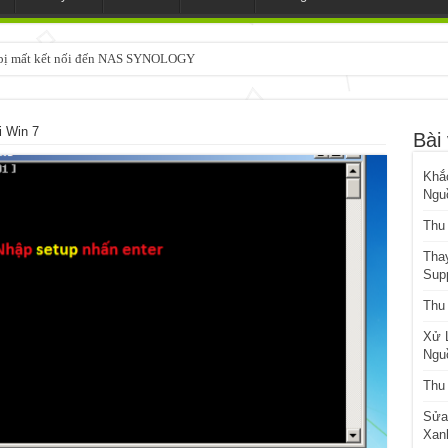
3 bị mất kết nối đến NAS SYNOLOGY
 Win 7
Bài 
Khắ
Ngu
Thu
Tha
Sup
Thu
Xử 
Ngu
Thu
Sửa
Xanh