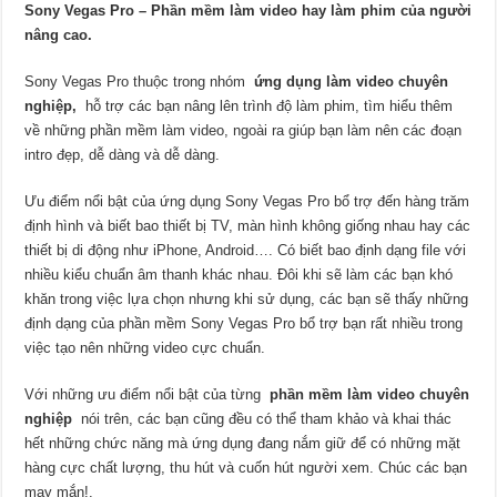
Sony Vegas Pro – Phần mềm làm video hay làm phim của người
nâng cao.
Sony Vegas Pro thuộc trong nhóm
ứng dụng làm video chuyên
nghiệp,
hỗ trợ các bạn nâng lên trình độ làm phim, tìm hiểu thêm
về những phần mềm làm video, ngoài ra giúp bạn làm nên các đoạn
intro đẹp, dễ dàng và dễ dàng.
Ưu điểm nổi bật của ứng dụng Sony Vegas Pro bổ trợ đến hàng trăm
định hình và biết bao thiết bị TV, màn hình không giống nhau hay các
thiết bị di động như iPhone, Android…. Có biết bao định dạng file với
nhiều kiểu chuẩn âm thanh khác nhau. Đôi khi sẽ làm các bạn khó
khăn trong việc lựa chọn nhưng khi sử dụng, các bạn sẽ thấy những
định dạng của phần mềm Sony Vegas Pro bổ trợ bạn rất nhiều trong
việc tạo nên những video cực chuẩn.
Với những ưu điểm nổi bật của từng
phần mềm làm video chuyên
nghiệp
nói trên, các bạn cũng đều có thể tham khảo và khai thác
hết những chức năng mà ứng dụng đang nắm giữ để có những mặt
hàng cực chất lượng, thu hút và cuốn hút người xem. Chúc các bạn
may mắn!.