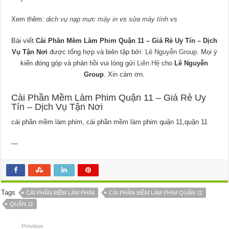
Xem thêm:
dịch vụ nạp mực máy in
vs
sửa máy tính
vs
Bài viết
Cài Phần Mềm Làm Phim Quận 11 – Giá Rẻ Uy Tín – Dịch
Vụ Tận Nơi
được tổng hợp và biên tập bởi:
Lê Nguyễn Group
. Mọi ý
kiến đóng góp và phản hồi vui lòng gửi
Liên Hệ
cho
Lê Nguyễn
Group
. Xin cảm ơn.
Cài Phần Mềm Làm Phim Quận 11 – Giá Rẻ Uy
Tín – Dịch Vụ Tận Nơi
cài phần mềm làm phim, cài phần mềm làm phim quận 11,quận 11
—
Tags
CÀI PHẦN MỀM LÀM PHIM
CÀI PHẦN MỀM LÀM PHIM QUẬN 11
QUẬN 11
Previous