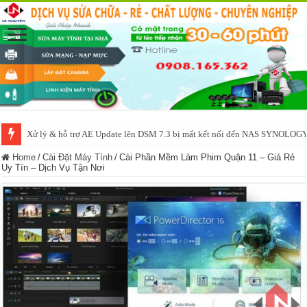
NAS IO DATA N3160 2BAY 4BAY – chạy SYNOLOGY, OMV, CASA OS,
Home
/
Cài Đặt Máy Tính
/
Cài Phần Mềm Làm Phim Quận 11 – Giá Rẻ
Uy Tín – Dịch Vụ Tận Nơi