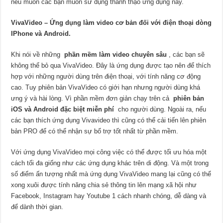
nếu muốn các bạn muốn sử dụng thành thạo ứng dụng này.
VivaVideo – Ứng dụng làm video cơ bản đối với điện thoại dòng
IPhone và Android.
Khi nói về những
phần mềm làm video chuyên sâu
, các bạn sẽ
không thể bỏ qua VivaVideo. Đây là ứng dụng được tạo nên để thích
hợp với những người dùng trên điện thoại, với tính năng cơ động
cao. Tuy phiên bản VivaVideo có giới hạn nhưng người dùng khá
ưng ý và hài lòng. Vì phần mềm đơn giản chạy trên cả
phiên bản
iOS và Android đặc biệt miễn phí
cho người dùng. Ngoài ra, nếu
các bạn thích ứng dụng Vivavideo thì cũng có thể cải tiến lên phiên
bản PRO để có thể nhận sự bổ trợ tốt nhất từ phần mềm.
Với ứng dụng VivaVideo mọi công việc có thể được tối ưu hóa một
cách tối đa giống như các ứng dụng khác trên di động. Và một trong
số điểm ấn tượng nhất mà ứng dụng VivaVideo mang lại cũng có thể
xong xuôi được tính năng chia sẻ thông tin lên mạng xã hội như
Facebook, Instagram hay Youtube 1 cách nhanh chóng, dễ dàng và
để dành thời gian.