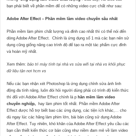
bạn phải biết về phần mềm để có những video cực chất như sau:
Adobe After Effect – Phần mềm làm video chuyên sâu nhất
Phần mềm làm phim chất lượng và đỉnh cao nhất thì có thể nói đến
dòng Adobe After Effect. Chính là ứng dụng số 1 mà các bạn nên sử
dụng cũng giống nâng cao trình độ để tạo ra một tác phẩm cực đỉnh
và hoàn mỹ nhất.
Xem thêm:
bảo trì máy tính tại nhà
vs
sửa wifi tại nhà
vs
khôi phục
dữ liệu tận nơi hcm
vs
Nếu các bạn nhận xét Photoshop là ứng dụng chỉnh sửa ảnh linh
động đa tính năng, luôn đòi hỏi người dùng phải có trình độ kiến thức
thì đối với Adobe After Effect chính là p
hần mềm làm video
chuyên nghiệp,
hay làm phim tốt nhất. Phần mềm Adobe After
Effect được hỗ trợ biết bao các ứng dụng, các tiện ích khác,… cho
dù ngay lúc các hãng làm phim lớn, bài bản cũng sử dụng Adobe
After Effect. Tuy nhiên, khó khăn của Adobe After Effect yêu cầu các
bạn cần thiết kiến thức cơ bản cũng như niềm đam mê về làm video