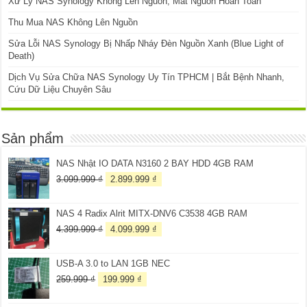
Xử Lý NAS Synology Không Lên Nguồn, Mất Nguồn Hoàn Toàn
Thu Mua NAS Không Lên Nguồn
Sửa Lỗi NAS Synology Bị Nhấp Nháy Đèn Nguồn Xanh (Blue Light of
Death)
Dịch Vụ Sửa Chữa NAS Synology Uy Tín TPHCM | Bắt Bệnh Nhanh,
Cứu Dữ Liệu Chuyên Sâu
Sản phẩm
NAS Nhật IO DATA N3160 2 BAY HDD 4GB RAM
Giá
Giá
3.099.999
₫
2.899.999
₫
gốc
hiện
là:
tại
NAS 4 Radix Alrit MITX-DNV6 C3538 4GB RAM
3.099.999 ₫.
là:
2.899.999 ₫.
Giá
Giá
4.399.999
₫
4.099.999
₫
gốc
hiện
là:
tại
USB-A 3.0 to LAN 1GB NEC
4.399.999 ₫.
là:
4.099.999 ₫.
Giá
Giá
259.999
₫
199.999
₫
gốc
hiện
là:
tại