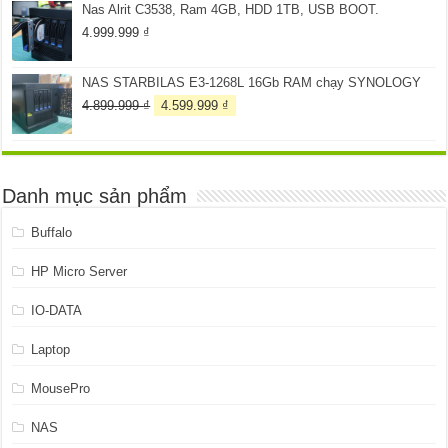
Nas Alrit C3538, Ram 4GB, HDD 1TB, USB BOOT.
259.999 ₫.
là:
199.999 ₫.
4.999.999
₫
NAS STARBILAS E3-1268L 16Gb RAM chạy SYNOLOGY
Giá
Giá
4.899.999
₫
4.599.999
₫
gốc
hiện
là:
tại
4.899.999 ₫.
là:
4.599.999 ₫.
Danh mục sản phẩm
Buffalo
HP Micro Server
IO-DATA
Laptop
MousePro
NAS