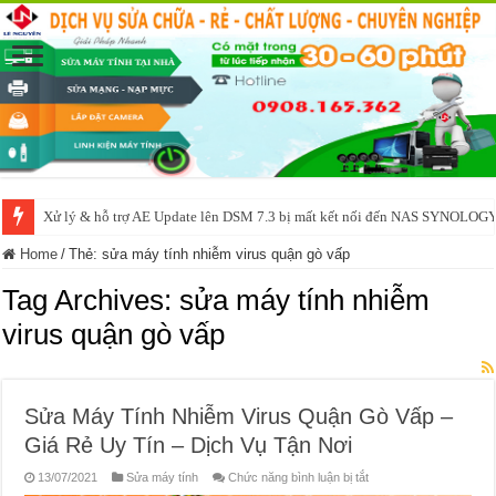
Xử lý & hỗ trợ AE Update lên DSM 7.3 bị mất kết nối đến NAS SYNOLOG
Home
/
Thẻ:
sửa máy tính nhiễm virus quận gò vấp
Tag Archives:
sửa máy tính nhiễm
virus quận gò vấp
Sửa Máy Tính Nhiễm Virus Quận Gò Vấp –
Giá Rẻ Uy Tín – Dịch Vụ Tận Nơi
ở
13/07/2021
Sửa máy tính
Chức năng bình luận bị tắt
Sửa