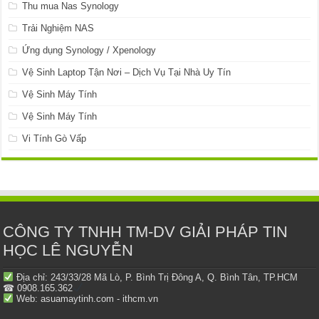
Thu mua Nas Synology
Trải Nghiệm NAS
Ứng dụng Synology / Xpenology
Vệ Sinh Laptop Tận Nơi – Dịch Vụ Tại Nhà Uy Tín
Vệ Sinh Máy Tính
Vệ Sinh Máy Tính
Vi Tính Gò Vấp
CÔNG TY TNHH TM-DV GIẢI PHÁP TIN
HỌC LÊ NGUYỄN
Địa chỉ: 243/33/28 Mã Lò, P. Bình Trị Đông A, Q. Bình Tân, TP.HCM
☎ 0908.165.362
Web: asuamaytinh.com - ithcm.vn