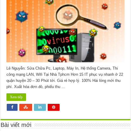
Máy
Tính
Nhiễm
Virus
Quận
Gò
Vấp
–
Giá
Rẻ
Uy
Tín
–
Dịch
Vụ
Tận
Nơi
Lê Nguyễn: Sửa Chữa Pc, Laptop, Máy In, Hệ thống Camera, Thi
công mạng LAN, Wifi Tại Nhà Tphcm Hơn 15 IT phục vụ nhanh ở 22
quận huyện 20 – 30 Phút tới. Giá rẻ hợp lý. 100% Hài lòng mới thu
phí. Xuất hóa đơn đỏ, phiếu thu …
Xem tiếp
Bài viết mới