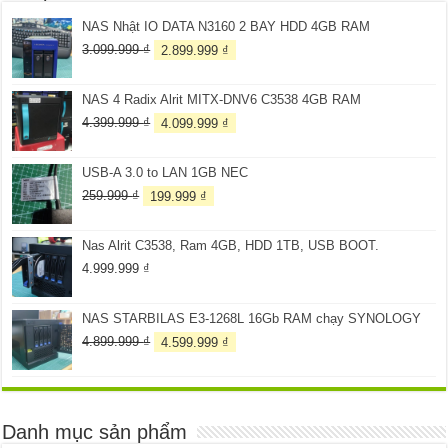
NAS Nhật IO DATA N3160 2 BAY HDD 4GB RAM
Giá
Giá
3.099.999
₫
2.899.999
₫
gốc
hiện
là:
tại
NAS 4 Radix Alrit MITX-DNV6 C3538 4GB RAM
3.099.999 ₫.
là:
2.899.999 ₫.
Giá
Giá
4.399.999
₫
4.099.999
₫
gốc
hiện
là:
tại
USB-A 3.0 to LAN 1GB NEC
4.399.999 ₫.
là:
4.099.999 ₫.
Giá
Giá
259.999
₫
199.999
₫
gốc
hiện
là:
tại
Nas Alrit C3538, Ram 4GB, HDD 1TB, USB BOOT.
259.999 ₫.
là:
199.999 ₫.
4.999.999
₫
NAS STARBILAS E3-1268L 16Gb RAM chạy SYNOLOGY
Giá
Giá
4.899.999
₫
4.599.999
₫
gốc
hiện
là:
tại
4.899.999 ₫.
là:
4.599.999 ₫.
Danh mục sản phẩm