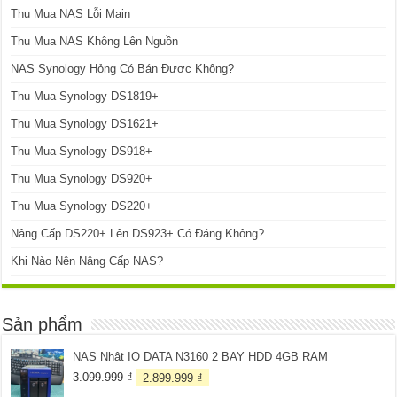
Thu Mua NAS Lỗi Main
Thu Mua NAS Không Lên Nguồn
NAS Synology Hỏng Có Bán Được Không?
Thu Mua Synology DS1819+
Thu Mua Synology DS1621+
Thu Mua Synology DS918+
Thu Mua Synology DS920+
Thu Mua Synology DS220+
Nâng Cấp DS220+ Lên DS923+ Có Đáng Không?
Khi Nào Nên Nâng Cấp NAS?
Sản phẩm
NAS Nhật IO DATA N3160 2 BAY HDD 4GB RAM
Giá
Giá
3.099.999
₫
2.899.999
₫
gốc
hiện