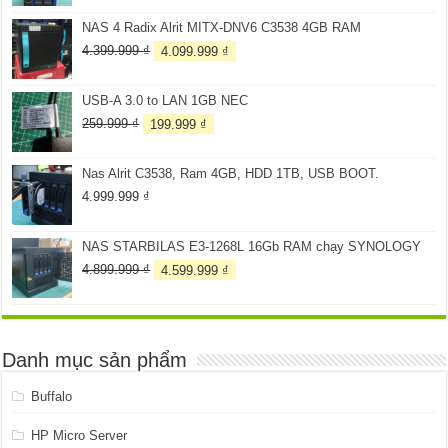
là:
tại
NAS 4 Radix Alrit MITX-DNV6 C3538 4GB RAM
3.099.999 ₫.
là:
2.899.999 ₫.
Giá
Giá
4.399.999
₫
4.099.999
₫
gốc
hiện
là:
tại
USB-A 3.0 to LAN 1GB NEC
4.399.999 ₫.
là:
4.099.999 ₫.
Giá
Giá
259.999
₫
199.999
₫
gốc
hiện
là:
tại
Nas Alrit C3538, Ram 4GB, HDD 1TB, USB BOOT.
259.999 ₫.
là:
199.999 ₫.
4.999.999
₫
NAS STARBILAS E3-1268L 16Gb RAM chạy SYNOLOGY
Giá
Giá
4.899.999
₫
4.599.999
₫
gốc
hiện
là:
tại
4.899.999 ₫.
là:
4.599.999 ₫.
Danh mục sản phẩm
Buffalo
HP Micro Server