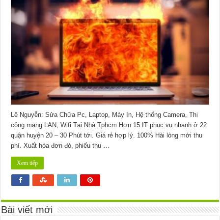
Máy
Tính
Bị
Nóng
Quận
4
–
Giá
Rẻ
Uy
Tín
–
Dịch
Vụ
Tận
Nơi
Lê Nguyễn: Sửa Chữa Pc, Laptop, Máy In, Hệ thống Camera, Thi
công mạng LAN, Wifi Tại Nhà Tphcm Hơn 15 IT phục vụ nhanh ở 22
quận huyện 20 – 30 Phút tới. Giá rẻ hợp lý. 100% Hài lòng mới thu
phí. Xuất hóa đơn đỏ, phiếu thu …
Xem tiếp
Bài viết mới