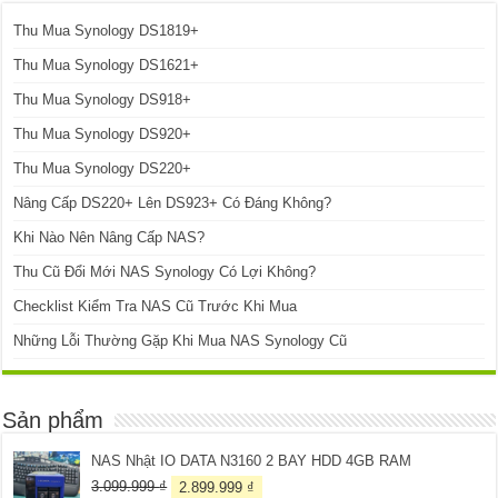
Thu Mua Synology DS1819+
Thu Mua Synology DS1621+
Thu Mua Synology DS918+
Thu Mua Synology DS920+
Thu Mua Synology DS220+
Nâng Cấp DS220+ Lên DS923+ Có Đáng Không?
Khi Nào Nên Nâng Cấp NAS?
Thu Cũ Đổi Mới NAS Synology Có Lợi Không?
Checklist Kiểm Tra NAS Cũ Trước Khi Mua
Những Lỗi Thường Gặp Khi Mua NAS Synology Cũ
Sản phẩm
NAS Nhật IO DATA N3160 2 BAY HDD 4GB RAM
Giá
Giá
3.099.999
₫
2.899.999
₫