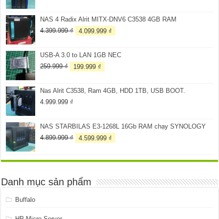
gốc
hiện
là:
tại
NAS 4 Radix Alrit MITX-DNV6 C3538 4GB RAM
3.099.999 ₫.
là:
2.899.999 ₫.
Giá
Giá
4.399.999
₫
4.099.999
₫
gốc
hiện
là:
tại
USB-A 3.0 to LAN 1GB NEC
4.399.999 ₫.
là:
4.099.999 ₫.
Giá
Giá
259.999
₫
199.999
₫
gốc
hiện
là:
tại
Nas Alrit C3538, Ram 4GB, HDD 1TB, USB BOOT.
259.999 ₫.
là:
199.999 ₫.
4.999.999
₫
NAS STARBILAS E3-1268L 16Gb RAM chạy SYNOLOGY
Giá
Giá
4.899.999
₫
4.599.999
₫
gốc
hiện
là:
tại
4.899.999 ₫.
là:
4.599.999 ₫.
Danh mục sản phẩm
Buffalo
HP Micro Server