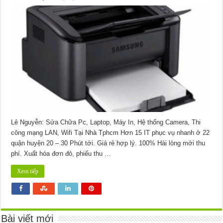
【Samsung】
Dịch
vụ
nạp
mực
máy
in
Samsung
ML-
1866
Lê Nguyễn: Sửa Chữa Pc, Laptop, Máy In, Hệ thống Camera, Thi
công mạng LAN, Wifi Tại Nhà Tphcm Hơn 15 IT phục vụ nhanh ở 22
quận huyện 20 – 30 Phút tới. Giá rẻ hợp lý. 100% Hài lòng mới thu
phí. Xuất hóa đơn đỏ, phiếu thu …
Xem tiếp
Bài viết mới