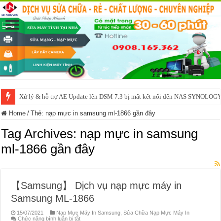
Xử lý & hỗ trợ AE Update lên DSM 7.3 bị mất kết nối đến NAS SYNOLOG
Home
/
Thẻ:
nạp mực in samsung ml-1866 gần đây
Tag Archives:
nạp mực in samsung
ml-1866 gần đây
【Samsung】 Dịch vụ nạp mực máy in
Samsung ML-1866
15/07/2021
Nạp Mực Máy In Samsung
,
Sửa Chữa Nạp Mực Máy In
ở
Chức năng bình luận bị tắt