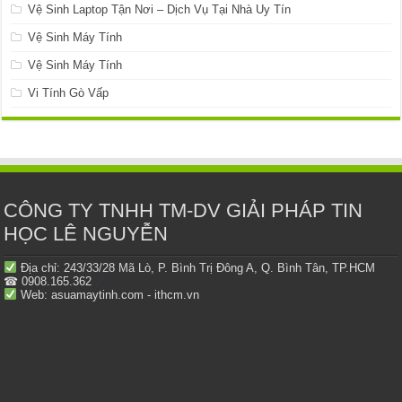
Vệ Sinh Laptop Tận Nơi – Dịch Vụ Tại Nhà Uy Tín
Vệ Sinh Máy Tính
Vệ Sinh Máy Tính
Vi Tính Gò Vấp
CÔNG TY TNHH TM-DV GIẢI PHÁP TIN
HỌC LÊ NGUYỄN
Địa chỉ: 243/33/28 Mã Lò, P. Bình Trị Đông A, Q. Bình Tân, TP.HCM
☎ 0908.165.362
Web: asuamaytinh.com - ithcm.vn