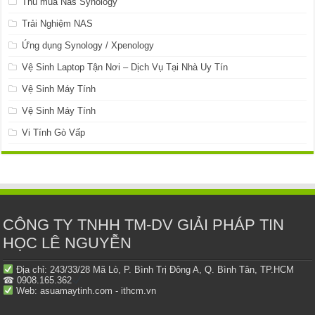
Thu mua Nas Synology
Trải Nghiệm NAS
Ứng dụng Synology / Xpenology
Vệ Sinh Laptop Tận Nơi – Dịch Vụ Tại Nhà Uy Tín
Vệ Sinh Máy Tính
Vệ Sinh Máy Tính
Vi Tính Gò Vấp
CÔNG TY TNHH TM-DV GIẢI PHÁP TIN
HỌC LÊ NGUYỄN
Địa chỉ: 243/33/28 Mã Lò, P. Bình Trị Đông A, Q. Bình Tân, TP.HCM
☎ 0908.165.362
Web: asuamaytinh.com - ithcm.vn