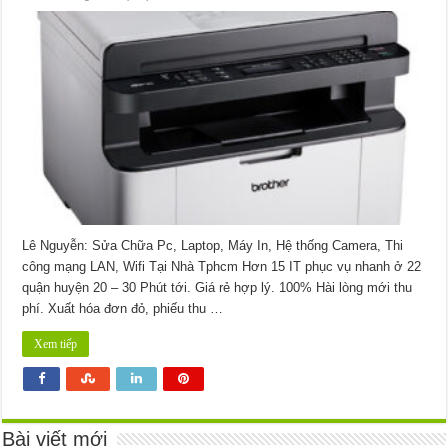
【Brother】
Dịch
vụ
nạp
mực
máy
in
Brother
MFC-
1901
–
Bơm
thay
tại
nhà
Lê Nguyễn: Sửa Chữa Pc, Laptop, Máy In, Hệ thống Camera, Thi
công mạng LAN, Wifi Tại Nhà Tphcm Hơn 15 IT phục vụ nhanh ở 22
quận huyện 20 – 30 Phút tới. Giá rẻ hợp lý. 100% Hài lòng mới thu
phí. Xuất hóa đơn đỏ, phiếu thu …
Xem tiếp
Bài viết mới