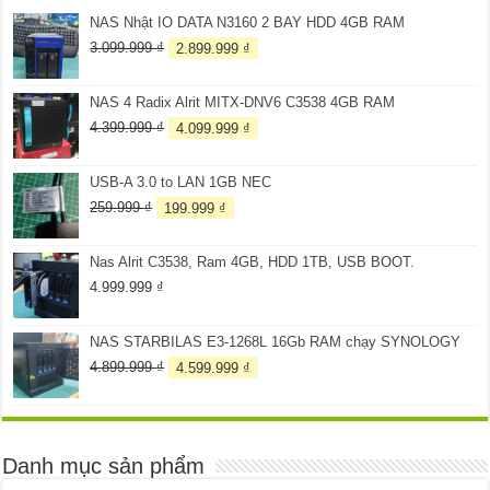
NAS Nhật IO DATA N3160 2 BAY HDD 4GB RAM
Giá
Giá
3.099.999
₫
2.899.999
₫
gốc
hiện
là:
tại
NAS 4 Radix Alrit MITX-DNV6 C3538 4GB RAM
3.099.999 ₫.
là:
2.899.999 ₫.
Giá
Giá
4.399.999
₫
4.099.999
₫
gốc
hiện
là:
tại
USB-A 3.0 to LAN 1GB NEC
4.399.999 ₫.
là:
4.099.999 ₫.
Giá
Giá
259.999
₫
199.999
₫
gốc
hiện
là:
tại
Nas Alrit C3538, Ram 4GB, HDD 1TB, USB BOOT.
259.999 ₫.
là:
199.999 ₫.
4.999.999
₫
NAS STARBILAS E3-1268L 16Gb RAM chạy SYNOLOGY
Giá
Giá
4.899.999
₫
4.599.999
₫
gốc
hiện
là:
tại
4.899.999 ₫.
là:
4.599.999 ₫.
Danh mục sản phẩm