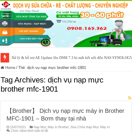
Xử lý & hỗ trợ AE Update lên DSM 7.3 bị mất kết nối đến NAS SYNOLOG
Home
/
Thẻ:
dịch vụ nạp mực brother mfc-1901
Tag Archives:
dịch vụ nạp mực
brother mfc-1901
【Brother】 Dịch vụ nạp mực máy in Brother
MFC-1901 – Bơm thay tại nhà
15/07/2021
Nạp Mực Máy In Brother
,
Sửa Chữa Nạp Mực Máy In
ở
Chức năng bình luận bị tắt