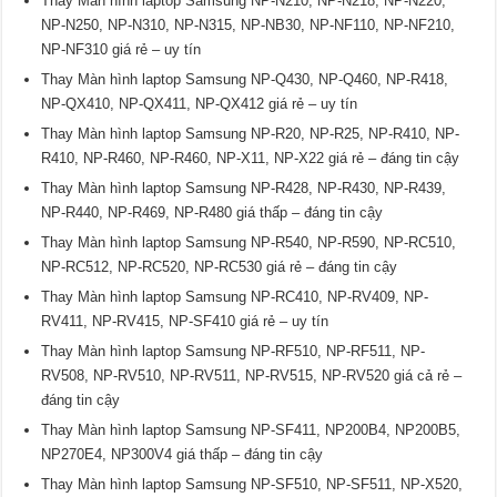
Thay Màn hình laptop Samsung NP-N210, NP-N218, NP-N220,
NP-N250, NP-N310, NP-N315, NP-NB30, NP-NF110, NP-NF210,
NP-NF310 giá rẻ – uy tín
Thay Màn hình laptop Samsung NP-Q430, NP-Q460, NP-R418,
NP-QX410, NP-QX411, NP-QX412 giá rẻ – uy tín
Thay Màn hình laptop Samsung NP-R20, NP-R25, NP-R410, NP-
R410, NP-R460, NP-R460, NP-X11, NP-X22 giá rẻ – đáng tin cậy
Thay Màn hình laptop Samsung NP-R428, NP-R430, NP-R439,
NP-R440, NP-R469, NP-R480 giá thấp – đáng tin cậy
Thay Màn hình laptop Samsung NP-R540, NP-R590, NP-RC510,
NP-RC512, NP-RC520, NP-RC530 giá rẻ – đáng tin cậy
Thay Màn hình laptop Samsung NP-RC410, NP-RV409, NP-
RV411, NP-RV415, NP-SF410 giá rẻ – uy tín
Thay Màn hình laptop Samsung NP-RF510, NP-RF511, NP-
RV508, NP-RV510, NP-RV511, NP-RV515, NP-RV520 giá cả rẻ –
đáng tin cậy
Thay Màn hình laptop Samsung NP-SF411, NP200B4, NP200B5,
NP270E4, NP300V4 giá thấp – đáng tin cậy
Thay Màn hình laptop Samsung NP-SF510, NP-SF511, NP-X520,