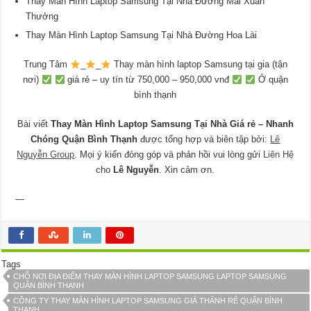
Thay Màn Hình Laptop Samsung Tại Nhà Đường Mai Xuân
Thưởng
Thay Màn Hình Laptop Samsung Tại Nhà Đường Hoa Lài
Trung Tâm
_
_
Thay màn hình laptop Samsung tại gia (tận
nơi)
giá rẻ – uy tín từ 750,000 – 950,000 vnđ
Ở quận
bình thạnh
Bài viết
Thay Màn Hình Laptop Samsung Tại Nhà Giá rẻ – Nhanh
Chóng Quận Bình Thạnh
được tổng hợp và biên tập bởi:
Lê
Nguyễn Group
. Mọi ý kiến đóng góp và phản hồi vui lòng gửi
Liên Hệ
cho
Lê Nguyễn
. Xin cảm ơn.
—
Tags
CHỖ NƠI ĐỊA ĐIỂM THAY MÀN HÌNH LAPTOP SAMSUNG LAPTOP SAMSUNG
QUẬN BÌNH THẠNH
CÔNG TY THAY MÀN HÌNH LAPTOP SAMSUNG GIÁ THÀNH RẺ QUẬN BÌNH
THẠNH