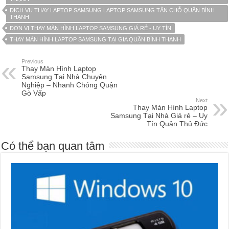
DỊCH VỤ THAY LAPTOP SAMSUNG LAPTOP SAMSUNG TẬN CHỖ QUẬN BÌNH
THẠNH
ĐƠN VỊ THAY MÀN HÌNH LAPTOP SAMSUNG GIÁ RẺ - UY TÍN
THAY MÀN HÌNH LAPTOP SAMSUNG TẠI GIA QUẬN BÌNH THẠNH
Previous
Thay Màn Hình Laptop
Samsung Tại Nhà Chuyên
Nghiệp – Nhanh Chóng Quận
Gò Vấp
Next
Thay Màn Hình Laptop
Samsung Tại Nhà Giá rẻ – Uy
Tín Quận Thủ Đức
Có thể bạn quan tâm