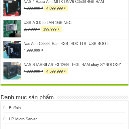
NAS 4 Radix Alrit MITX-DNV6 C3538 4GB RAM
3.099.999 ₫.
là:
2.899.999 ₫.
Giá
Giá
4.399.999
₫
4.099.999
₫
gốc
hiện
là:
tại
USB-A 3.0 to LAN 1GB NEC
4.399.999 ₫.
là:
4.099.999 ₫.
Giá
Giá
259.999
₫
199.999
₫
gốc
hiện
là:
tại
Nas Alrit C3538, Ram 4GB, HDD 1TB, USB BOOT.
259.999 ₫.
là:
199.999 ₫.
4.999.999
₫
NAS STARBILAS E3-1268L 16Gb RAM chạy SYNOLOGY
Giá
Giá
4.899.999
₫
4.599.999
₫
gốc
hiện
là:
tại
4.899.999 ₫.
là:
4.599.999 ₫.
Danh mục sản phẩm
Buffalo
HP Micro Server