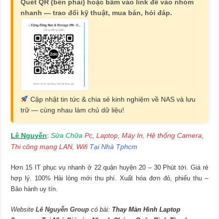
Quét QR (bên phải) hoặc bấm vào link để vào nhóm
nhanh — trao đổi kỹ thuật, mua bán, hỏi đáp.
Cập nhật tin tức & chia sẻ kinh nghiệm về NAS và lưu
trữ — cùng nhau làm chủ dữ liệu!
Lê Nguyễn
Sửa Chữa
Pc, Laptop, Máy In, Hệ thống Camera,
:
Thi công mạng LAN, Wifi
Tại Nhà Tphcm
Hơn 15 IT phục vụ nhanh ở 22 quận huyện 20 – 30 Phút tới. Giá rẻ
hợp lý. 100% Hài lòng mới thu phí. Xuất hóa đơn đỏ, phiếu thu –
Bảo hành uy tín.
Website
Lê Nguyễn Group
có bài:
Thay Màn Hình Laptop