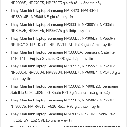
NP200A5, NP270E5, NP275E5 giá cả rẻ – đáng tin cậy
Thay Màn hình laptop Samsung NP-X420, NP470R4E,
NP530U4E, NP540U4E giá rẻ – uy tín
Thay Màn hình laptop Samsung NP300E5, NP300V5, NP305E5,
NP305V5, NP350E5, NP350V5 giá thấp – uy tín
Thay Màn hình laptop Samsung NP300E7, NP305E7, NP550P7,
NP-RC710, NP-RC711, NP-RV711, NP-R720 giá cả rẻ – uy tín
Thay Màn hình laptop Samsung NP300U1A, Samsung Satellite
T110 T115, Fujitsu Stylistic Q720 giá thấp – uy tín
Thay Màn hình laptop Samsung NP305V4, NP355V4, NP520U4,
NP530U4, NP530U4, NP535U4, NP600B4, NP600B4, NPQ470 giá
thấp – uy tín
Thay Màn hình laptop Samsung NP350U2, NP400B2B, Samsung
Satellite U920 U925, LG Xnote P210 giá cả rẻ – đáng tin cậy
Thay Màn hình laptop Samsung NP355E5, NP450R5, NP550P5,
NT300V5, NP-RV513, R516 R517 R70 giá thấp – uy tín
Thay Màn hình laptop Samsung NP470R5 NP510R5, Sony Vaio
Fit 15E SVF152 SVE15 giá rẻ – uy tín