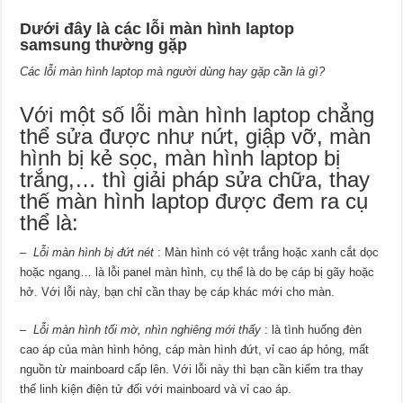
Dưới đây là các lỗi màn hình laptop
samsung thường gặp
Các lỗi màn hình laptop mà người dùng hay gặp cần là gì?
Với một số lỗi màn hình laptop chẳng
thể sửa được như nứt, giập vỡ, màn
hình bị kẻ sọc, màn hình laptop bị
trắng,… thì giải pháp sửa chữa, thay
thế màn hình laptop được đem ra cụ
thể là:
–
Lỗi màn hình bị đứt nét
: Màn hình có vệt trắng hoặc xanh cắt dọc
hoặc ngang… là lỗi panel màn hình, cụ thể là do bẹ cáp bị gãy hoặc
hở. Với lỗi này, bạn chỉ cần thay bẹ cáp khác mới cho màn.
–
Lỗi màn hình tối mờ, nhìn nghiêng mới thấy
: là tình huống đèn
cao áp của màn hình hỏng, cáp màn hình đứt, vỉ cao áp hỏng, mất
nguồn từ mainboard cấp lên. Với lỗi này thì bạn cần kiểm tra thay
thế linh kiện điện tử đối với mainboard và vỉ cao áp.