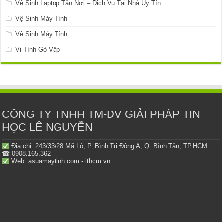
Vệ Sinh Laptop Tận Nơi – Dịch Vụ Tại Nhà Uy Tín
Vệ Sinh Máy Tính
Vệ Sinh Máy Tính
Vi Tính Gò Vấp
CÔNG TY TNHH TM-DV GIẢI PHÁP TIN
HỌC LÊ NGUYỄN
Địa chỉ: 243/33/28 Mã Lò, P. Bình Trị Đông A, Q. Bình Tân, TP.HCM
☎ 0908.165.362
Web: asuamaytinh.com - ithcm.vn