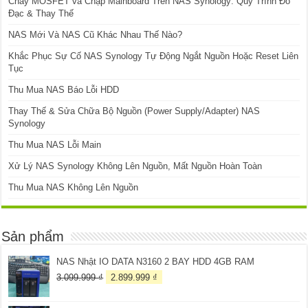
Cháy MOSFET và Chập Mainboard Trên NAS Synology: Quy Trình Đo
Đạc & Thay Thế
NAS Mới Và NAS Cũ Khác Nhau Thế Nào?
Khắc Phục Sự Cố NAS Synology Tự Động Ngắt Nguồn Hoặc Reset Liên
Tục
Thu Mua NAS Báo Lỗi HDD
Thay Thế & Sửa Chữa Bộ Nguồn (Power Supply/Adapter) NAS
Synology
Thu Mua NAS Lỗi Main
Xử Lý NAS Synology Không Lên Nguồn, Mất Nguồn Hoàn Toàn
Thu Mua NAS Không Lên Nguồn
Sản phẩm
NAS Nhật IO DATA N3160 2 BAY HDD 4GB RAM
Giá
Giá
3.099.999
₫
2.899.999
₫
gốc
hiện
là:
tại