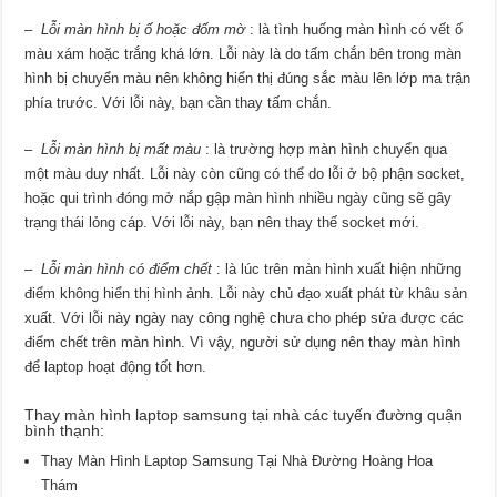
–
Lỗi màn hình bị ố hoặc đốm mờ
: là tình huống màn hình có vết ố
màu xám hoặc trắng khá lớn. Lỗi này là do tấm chắn bên trong màn
hình bị chuyển màu nên không hiển thị đúng sắc màu lên lớp ma trận
phía trước. Với lỗi này, bạn cần thay tấm chắn.
–
Lỗi màn hình bị mất màu
: là trường hợp màn hình chuyển qua
một màu duy nhất. Lỗi này còn cũng có thể do lỗi ở bộ phận socket,
hoặc qui trình đóng mở nắp gập màn hình nhiều ngày cũng sẽ gây
trạng thái lỏng cáp. Với lỗi này, bạn nên thay thế socket mới.
–
Lỗi màn hình có điểm chết
: là lúc trên màn hình xuất hiện những
điểm không hiển thị hình ảnh. Lỗi này chủ đạo xuất phát từ khâu sản
xuất. Với lỗi này ngày nay công nghệ chưa cho phép sửa được các
điểm chết trên màn hình. Vì vậy, người sử dụng nên thay màn hình
để laptop hoạt động tốt hơn.
Thay màn hình laptop samsung tại nhà các tuyến đường quận
bình thạnh:
Thay Màn Hình Laptop Samsung Tại Nhà Đường Hoàng Hoa
Thám