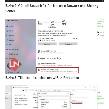
Bước 2
. Cửa sổ
Status
hiện lên, bạn chọn
Network and Sharing
Center
.
Bước 3
. Tiếp theo, bạn chọn tên
WiFi
>
Properties
.