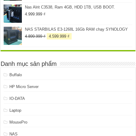
là:
tại
Nas Alrit C3538, Ram 4GB, HDD 1TB, USB BOOT.
259.999 ₫.
là:
199.999 ₫.
4.999.999
₫
NAS STARBILAS E3-1268L 16Gb RAM chạy SYNOLOGY
Giá
Giá
4.899.999
₫
4.599.999
₫
gốc
hiện
là:
tại
4.899.999 ₫.
là:
4.599.999 ₫.
Danh mục sản phẩm
Buffalo
HP Micro Server
IO-DATA
Laptop
MousePro
NAS