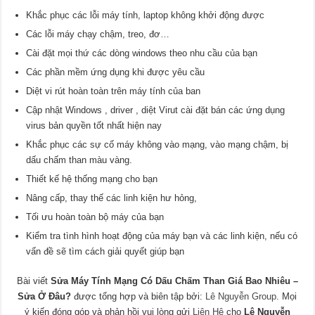
Khắc phục các lỗi máy tính, laptop không khởi động được
Các lỗi máy chạy chậm, treo, đơ…
Cài đặt mọi thứ các dòng windows theo nhu cầu của bạn
Các phần mềm ứng dụng khi được yêu cầu
Diệt vi rút hoàn toàn trên máy tính của ban
Cập nhật Windows , driver , diệt Virut cài đặt bán các ứng dụng
virus bản quyền tốt nhất hiện nay
Khắc phục các sự cố máy không vào mạng, vào mạng chậm, bị
dấu chấm than màu vàng.
Thiết kế hệ thống mạng cho bạn
Nâng cấp, thay thế các linh kiện hư hỏng,
Tối ưu hoàn toàn bộ máy của bạn
Kiểm tra tình hình hoạt động của máy bạn và các linh kiện, nếu có
vấn đề sẽ tìm cách giải quyết giúp bạn
Bài viết
Sửa Máy Tính Mạng Có Dấu Chấm Than Giá Bao Nhiêu –
Sửa Ở Đâu?
được tổng hợp và biên tập bởi:
Lê Nguyễn Group
. Mọi
ý kiến đóng góp và phản hồi vui lòng gửi
Liên Hệ
cho
Lê Nguyễn