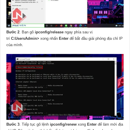
Bước 2
. Bạn gõ
ipconfig/release
ngay phía sau vị
trí
C:UsersAdmin>
xong nhấn
Enter
để bắt đầu giải phóng địa chỉ IP
của mình.
Bước 3
. Tiếp tục gõ lệnh
ipconfig/renew
xong
Enter
để làm mới địa