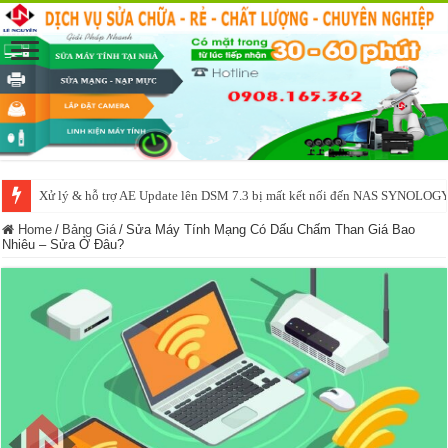
NAS IO DATA N3160 2BAY 4BAY – chạy SYNOLOGY, OMV, CASA OS,
Home
/
Bảng Giá
/
Sửa Máy Tính Mạng Có Dấu Chấm Than Giá Bao
Nhiêu – Sửa Ở Đâu?