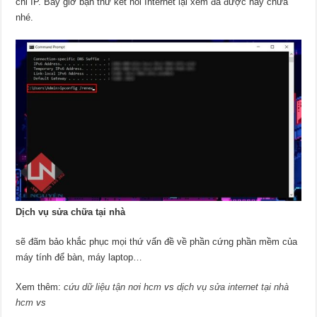
chỉ IP. Bây giờ bạn thử kết nối Internet lại xem đã được hay chưa
nhé.
Dịch vụ sửa chữa tại nhà
sẽ đãm bảo khắc phục mọi thứ vấn đề về phần cứng phần mềm của
máy tính để bàn, máy laptop…
Xem thêm:
cứu dữ liệu tận nơi hcm
vs
dịch vụ sửa internet tại nhà
hcm
vs