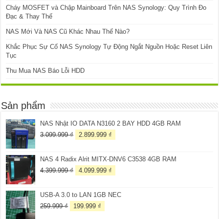
Cháy MOSFET và Chập Mainboard Trên NAS Synology: Quy Trình Đo
Đạc & Thay Thế
NAS Mới Và NAS Cũ Khác Nhau Thế Nào?
Khắc Phục Sự Cố NAS Synology Tự Động Ngắt Nguồn Hoặc Reset Liên
Tục
Thu Mua NAS Báo Lỗi HDD
Sản phẩm
NAS Nhật IO DATA N3160 2 BAY HDD 4GB RAM
Giá
Giá
3.099.999
₫
2.899.999
₫
gốc
hiện
là:
tại
NAS 4 Radix Alrit MITX-DNV6 C3538 4GB RAM
3.099.999 ₫.
là:
2.899.999 ₫.
Giá
Giá
4.399.999
₫
4.099.999
₫
gốc
hiện
là:
tại
USB-A 3.0 to LAN 1GB NEC
4.399.999 ₫.
là:
4.099.999 ₫.
Giá
Giá
259.999
₫
199.999
₫
gốc
hiện