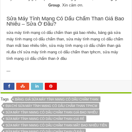
Group
. Xin cảm ơn.
Sửa Máy Tính Mạng Có Dấu Chấm Than Giá Bao
Nhiêu – Sửa Ở Đâu?
sửa máy tính mạng có dấu chấm than giá bao nhiêu, bảng giá sửa
máy tính mạng có dấu chấm than, sửa máy tính mạng có dấu chấm
than mất bao nhiêu tiền, sửa máy tính mạng có dấu chấm than giá
rẻ,địa chỉ sửa máy tính mạng có dấu chấm than tphcm, sửa máy
tính mạng có dấu chấm than ở đâu
—
Tags
BẢNG GIÁ SỬA MÁY TÍNH MẠNG CÓ DẤU CHẤM THAN
ĐỊA CHỈ SỬA MÁY TÍNH MẠNG CÓ DẤU CHẤM THAN TPHCM
SỬA MÁY TÍNH MẠNG CÓ DẤU CHẤM THAN GIÁ BAO NHIÊU
SỬA MÁY TÍNH MẠNG CÓ DẤU CHẤM THAN GIÁ RẺ
SỬA MÁY TÍNH MẠNG CÓ DẤU CHẤM THAN MẤT BAO NHIÊU TIỀN
SỬA MÁY TÍNH MẠNG CÓ DẤU CHẤM THAN Ở ĐÂU