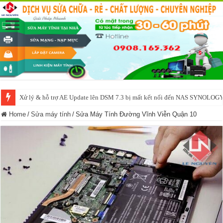
Xử lý & hỗ trợ AE Update lên DSM 7.3 bị mất kết nối đến NAS SYNOLOG
NAS IO DATA N3160 2BAY 4BAY – chạy SYNOLOGY, OMV, CASA OS,
Home
/
Sửa máy tính
/
Sửa Máy Tính Đường Vĩnh Viễn Quận 10