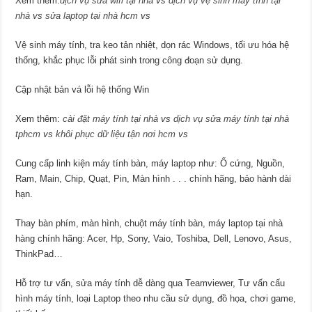
Xem thêm:
dịch vụ sửa wifi tại nhà
vs
dịch vụ vệ sinh máy tính tại
nhà
vs
sửa laptop tại nhà hcm
vs
Vệ sinh máy tính, tra keo tản nhiệt, dọn rác Windows, tối ưu hóa hệ
thống, khắc phục lỗi phát sinh trong công đoạn sử dụng.
Cập nhật bản vá lỗi hệ thống Win
Xem thêm:
cài đặt máy tính tại nhà
vs
dịch vụ sửa máy tính tại nhà
tphcm
vs
khôi phục dữ liệu tận nơi hcm
vs
Cung cấp linh kiện máy tính bàn, máy laptop như: Ổ cứng, Nguồn,
Ram, Main, Chip, Quạt, Pin, Màn hình . . . chính hãng, bảo hành dài
hạn.
Thay bàn phím, màn hình, chuột máy tính bàn, máy laptop tại nhà
hàng chính hãng: Acer, Hp, Sony, Vaio, Toshiba, Dell, Lenovo, Asus,
ThinkPad…
Hỗ trợ tư vấn, sửa máy tính dễ dàng qua Teamviewer, Tư vấn cấu
hình máy tính, loại Laptop theo nhu cầu sử dụng, đồ họa, chơi game,