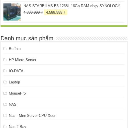
NAS STARBILAS E3-1268L 16Gb RAM chạy SYNOLOGY
Giá
Giá
4.899.999
₫
4.599.999
₫
gốc
hiện
là:
tại
4.899.999 ₫.
là:
4.599.999 ₫.
Danh mục sản phẩm
Buffalo
HP Micro Server
IO-DATA
Laptop
MousePro
NAS
Nas - Mini Server CPU Xeon
Nas 2 Bay