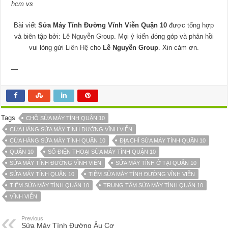
hcm
vs
Bài viết
Sửa Máy Tính Đường Vĩnh Viễn Quận 10
được tổng hợp
và biên tập bởi:
Lê Nguyễn Group
. Mọi ý kiến đóng góp và phản hồi
vui lòng gửi
Liên Hệ
cho
Lê Nguyễn Group
. Xin cảm ơn.
—
Tags
CHỖ SỬA MÁY TÍNH QUẬN 10
CỬA HÀNG SỬA MÁY TÍNH ĐƯỜNG VĨNH VIỄN
CỬA HÀNG SỬA MÁY TÍNH QUẬN 10
ĐỊA CHỈ SỬA MÁY TÍNH QUẬN 10
QUẬN 10
SỐ ĐIỆN THOẠI SỬA MÁY TÍNH QUẬN 10
SỬA MÁY TÍNH ĐƯỜNG VĨNH VIỄN
SỬA MÁY TÍNH Ở TẠI QUẬN 10
SỬA MÁY TÍNH QUẬN 10
TIỆM SỬA MÁY TÍNH ĐƯỜNG VĨNH VIỄN
TIỆM SỬA MÁY TÍNH QUẬN 10
TRUNG TÂM SỬA MÁY TÍNH QUẬN 10
VĨNH VIỄN
Previous
Sửa Máy Tính Đường Âu Cơ