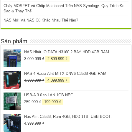
Cháy MOSFET và Chập Mainboard Trên NAS Synology: Quy Trình Đo
Đạc & Thay Thế
NAS Mới Và NAS Cũ Khác Nhau Thế Nào?
Sản phẩm
NAS Nhật IO DATA N3160 2 BAY HDD 4GB RAM
Giá
Giá
3.099.999
₫
2.899.999
₫
gốc
hiện
là:
tại
NAS 4 Radix Alrit MITX-DNV6 C3538 4GB RAM
3.099.999 ₫.
là:
2.899.999 ₫.
Giá
Giá
4.399.999
₫
4.099.999
₫
gốc
hiện
là:
tại
USB-A 3.0 to LAN 1GB NEC
4.399.999 ₫.
là:
4.099.999 ₫.
Giá
Giá
259.999
₫
199.999
₫
gốc
hiện
là:
tại
Nas Alrit C3538, Ram 4GB, HDD 1TB, USB BOOT.
259.999 ₫.
là:
199.999 ₫.
4.999.999
₫