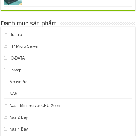
gốc
hiện
là:
tại
4.899.999 ₫.
là:
4.599.999 ₫.
Danh mục sản phẩm
Buffalo
HP Micro Server
IO-DATA
Laptop
MousePro
NAS
Nas - Mini Server CPU Xeon
Nas 2 Bay
Nas 4 Bay