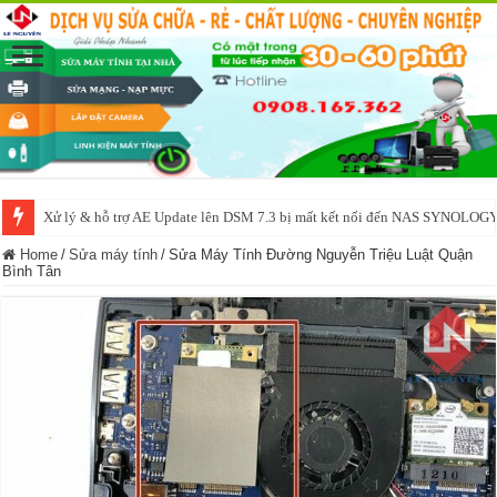
Xử lý & hỗ trợ AE Update lên DSM 7.3 bị mất kết nối đến NAS SYNOLOG
NAS IO DATA N3160 2BAY 4BAY – chạy SYNOLOGY, OMV, CASA OS,
Home
/
Sửa máy tính
/
Sửa Máy Tính Đường Nguyễn Triệu Luật Quận
Bình Tân