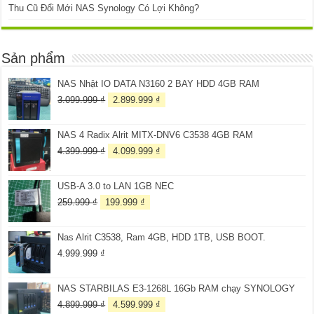
Thu Cũ Đổi Mới NAS Synology Có Lợi Không?
Sản phẩm
NAS Nhật IO DATA N3160 2 BAY HDD 4GB RAM
Giá
Giá
3.099.999
₫
2.899.999
₫
gốc
hiện
là:
tại
NAS 4 Radix Alrit MITX-DNV6 C3538 4GB RAM
3.099.999 ₫.
là:
2.899.999 ₫.
Giá
Giá
4.399.999
₫
4.099.999
₫
gốc
hiện
là:
tại
USB-A 3.0 to LAN 1GB NEC
4.399.999 ₫.
là:
4.099.999 ₫.
Giá
Giá
259.999
₫
199.999
₫
gốc
hiện
là:
tại
Nas Alrit C3538, Ram 4GB, HDD 1TB, USB BOOT.
259.999 ₫.
là:
199.999 ₫.
4.999.999
₫
NAS STARBILAS E3-1268L 16Gb RAM chạy SYNOLOGY
Giá
Giá
4.899.999
₫
4.599.999
₫