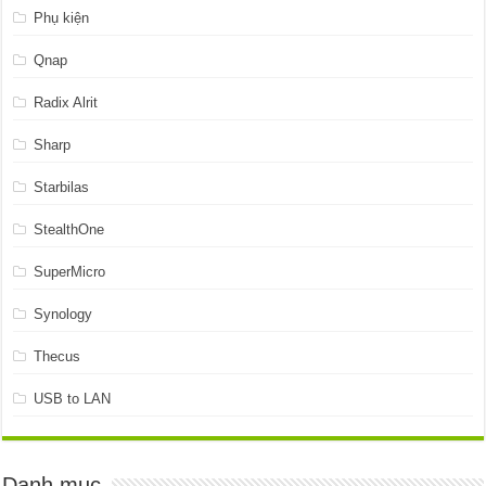
Phụ kiện
Qnap
Radix Alrit
Sharp
Starbilas
StealthOne
SuperMicro
Synology
Thecus
USB to LAN
Danh mục