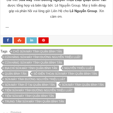
được tổng hợp và biên tập bởi:
Lê Nguyễn Group
. Mọi ý kiến đóng
góp và phản hồi vui lòng gửi
Liên Hệ
cho
Lê Nguyễn Group
. Xin
cảm ơn.
—
Tags
CHỖ SỬA MÁY TÍNH QUẬN BÌNH TÂN
CỬA HÀNG SỬA MÁY TÍNH ĐƯỜNG NGUYỄN TRIỆU LUẬT
CỬA HÀNG SỬA MÁY TÍNH QUẬN BÌNH TÂN
ĐỊA CHỈ SỬA MÁY TÍNH QUẬN BÌNH TÂN
NGUYỄN TRIỆU LUẬT
QUẬN BÌNH TÂN
SỐ ĐIỆN THOẠI SỬA MÁY TÍNH QUẬN BÌNH TÂN
SỬA MÁY TÍNH ĐƯỜNG NGUYỄN TRIỆU LUẬT
SỬA MÁY TÍNH Ở TẠI QUẬN BÌNH TÂN
SỬA MÁY TÍNH QUẬN BÌNH TÂN
TIỆM SỬA MÁY TÍNH ĐƯỜNG NGUYỄN TRIỆU LUẬT
TIỆM SỬA MÁY TÍNH QUẬN BÌNH TÂN
TRUNG TÂM SỬA MÁY TÍNH QUẬN BÌNH TÂN
Previous