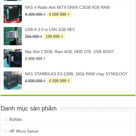
là:
tại
NAS 4 Radix Alrit MITX-DNV6 C3538 4GB RAM
3.099.999 ₫.
là:
2.899.999 ₫.
Giá
Giá
4.399.999
₫
4.099.999
₫
gốc
hiện
là:
tại
USB-A 3.0 to LAN 1GB NEC
4.399.999 ₫.
là:
4.099.999 ₫.
Giá
Giá
259.999
₫
199.999
₫
gốc
hiện
là:
tại
Nas Alrit C3538, Ram 4GB, HDD 1TB, USB BOOT.
259.999 ₫.
là:
199.999 ₫.
4.999.999
₫
NAS STARBILAS E3-1268L 16Gb RAM chạy SYNOLOGY
Giá
Giá
4.899.999
₫
4.599.999
₫
gốc
hiện
là:
tại
4.899.999 ₫.
là:
4.599.999 ₫.
Danh mục sản phẩm
Buffalo
HP Micro Server