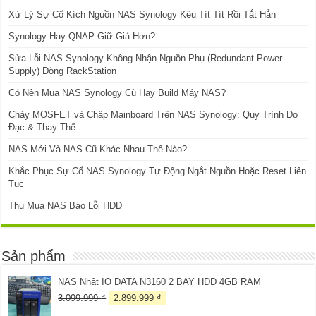
Xử Lý Sự Cố Kích Nguồn NAS Synology Kêu Tít Tít Rồi Tắt Hẳn
Synology Hay QNAP Giữ Giá Hơn?
Sửa Lỗi NAS Synology Không Nhận Nguồn Phụ (Redundant Power
Supply) Dòng RackStation
Có Nên Mua NAS Synology Cũ Hay Build Máy NAS?
Cháy MOSFET và Chập Mainboard Trên NAS Synology: Quy Trình Đo
Đạc & Thay Thế
NAS Mới Và NAS Cũ Khác Nhau Thế Nào?
Khắc Phục Sự Cố NAS Synology Tự Động Ngắt Nguồn Hoặc Reset Liên
Tục
Thu Mua NAS Báo Lỗi HDD
Sản phẩm
NAS Nhật IO DATA N3160 2 BAY HDD 4GB RAM
Giá
Giá
3.099.999
₫
2.899.999
₫
gốc
hiện