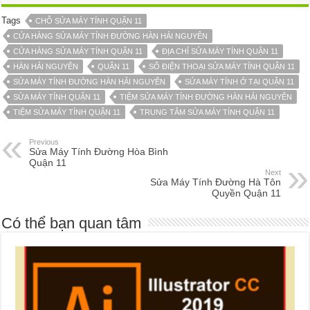
Tags
CHỖ SỬA MÁY TÍNH QUẬN 11
CỬA HÀNG SỬA MÁY TÍNH ĐƯỜNG HÀN HẢI NGUYÊN
CỬA HÀNG SỬA MÁY TÍNH QUẬN 11
ĐỊA CHỈ SỬA MÁY TÍNH QUẬN 11
HÀN HẢI NGUYÊN
QUẬN 11
SỐ ĐIỆN THOẠI SỬA MÁY TÍNH QUẬN 11
SỬA MÁY TÍNH ĐƯỜNG HÀN HẢI NGUYÊN
SỬA MÁY TÍNH Ở TẠI QUẬN 11
SỬA MÁY TÍNH QUẬN 11
TIỆM SỬA MÁY TÍNH ĐƯỜNG HÀN HẢI NGUYÊN
TIỆM SỬA MÁY TÍNH QUẬN 11
TRUNG TÂM SỬA MÁY TÍNH QUẬN 11
Previous
Sửa Máy Tính Đường Hòa Bình
Quận 11
Next
Sửa Máy Tính Đường Hà Tôn
Quyền Quận 11
Có thể bạn quan tâm