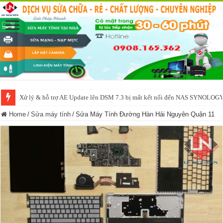
Xử lý & hỗ trợ AE Update lên DSM 7.3 bị mất kết nối đến NAS SYNOLOG
NAS IO DATA N3160 2BAY 4BAY – chạy SYNOLOGY, OMV, CASA OS,
Home
/
Sửa máy tính
/
Sửa Máy Tính Đường Hàn Hải Nguyên Quận 11