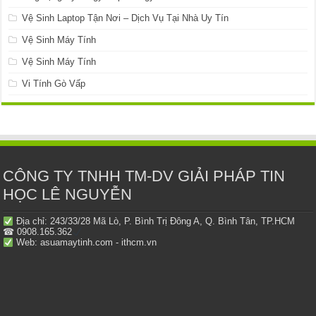
Vệ Sinh Laptop Tận Nơi – Dịch Vụ Tại Nhà Uy Tín
Vệ Sinh Máy Tính
Vệ Sinh Máy Tính
Vi Tính Gò Vấp
CÔNG TY TNHH TM-DV GIẢI PHÁP TIN
HỌC LÊ NGUYỄN
Địa chỉ: 243/33/28 Mã Lò, P. Bình Trị Đông A, Q. Bình Tân, TP.HCM
☎ 0908.165.362
Web: asuamaytinh.com - ithcm.vn