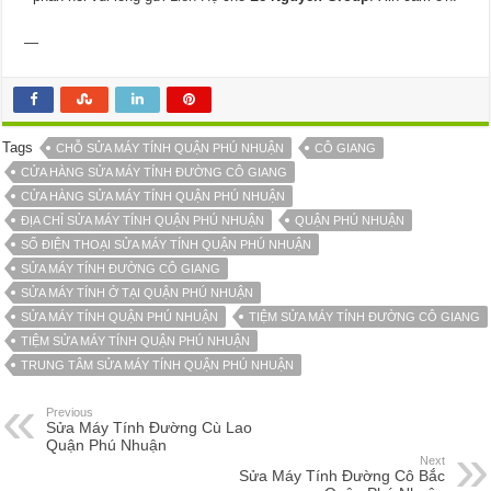
—
Tags
CHỖ SỬA MÁY TÍNH QUẬN PHÚ NHUẬN
CÔ GIANG
CỬA HÀNG SỬA MÁY TÍNH ĐƯỜNG CÔ GIANG
CỬA HÀNG SỬA MÁY TÍNH QUẬN PHÚ NHUẬN
ĐỊA CHỈ SỬA MÁY TÍNH QUẬN PHÚ NHUẬN
QUẬN PHÚ NHUẬN
SỐ ĐIỆN THOẠI SỬA MÁY TÍNH QUẬN PHÚ NHUẬN
SỬA MÁY TÍNH ĐƯỜNG CÔ GIANG
SỬA MÁY TÍNH Ở TẠI QUẬN PHÚ NHUẬN
SỬA MÁY TÍNH QUẬN PHÚ NHUẬN
TIỆM SỬA MÁY TÍNH ĐƯỜNG CÔ GIANG
TIỆM SỬA MÁY TÍNH QUẬN PHÚ NHUẬN
TRUNG TÂM SỬA MÁY TÍNH QUẬN PHÚ NHUẬN
Previous
Sửa Máy Tính Đường Cù Lao
Quận Phú Nhuận
Next
Sửa Máy Tính Đường Cô Bắc