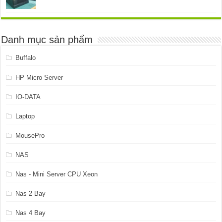
gốc
hiện
là:
tại
4.899.999 ₫.
là:
4.599.999 ₫.
Danh mục sản phẩm
Buffalo
HP Micro Server
IO-DATA
Laptop
MousePro
NAS
Nas - Mini Server CPU Xeon
Nas 2 Bay
Nas 4 Bay