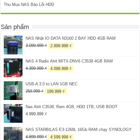
Thu Mua NAS Báo Lỗi HDD
Sản phẩm
NAS Nhật IO DATA N3160 2 BAY HDD 4GB RAM
Giá
Giá
3.099.999
₫
2.899.999
₫
gốc
hiện
là:
tại
NAS 4 Radix Alrit MITX-DNV6 C3538 4GB RAM
3.099.999 ₫.
là:
2.899.999 ₫.
Giá
Giá
4.399.999
₫
4.099.999
₫
gốc
hiện
là:
tại
USB-A 3.0 to LAN 1GB NEC
4.399.999 ₫.
là:
4.099.999 ₫.
Giá
Giá
259.999
₫
199.999
₫
gốc
hiện
là:
tại
Nas Alrit C3538, Ram 4GB, HDD 1TB, USB BOOT.
259.999 ₫.
là:
199.999 ₫.
4.999.999
₫
NAS STARBILAS E3-1268L 16Gb RAM chạy SYNOLOGY
Giá
Giá
4.899.999
₫
4.599.999
₫