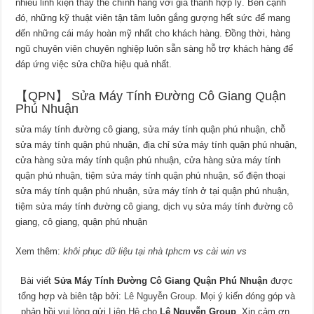
nhiều linh kiện thay thế chính hãng với giá thành hợp lý. Bên cạnh
đó, những kỹ thuật viên tận tâm luôn gắng gượng hết sức để mang
đến những cái máy hoàn mỹ nhất cho khách hàng. Đồng thời, hàng
ngũ chuyên viên chuyên nghiệp luôn sẵn sàng hỗ trợ khách hàng để
đáp ứng việc sửa chữa hiệu quả nhất.
【QPN】 Sửa Máy Tính Đường Cô Giang Quận
Phú Nhuận
sửa máy tính đường cô giang, sửa máy tính quận phú nhuận, chỗ
sửa máy tính quận phú nhuận, địa chỉ sửa máy tính quận phú nhuận,
cửa hàng sửa máy tính quận phú nhuận, cửa hàng sửa máy tính
quận phú nhuận, tiệm sửa máy tính quận phú nhuận, số điện thoại
sửa máy tính quận phú nhuận, sửa máy tính ở tại quận phú nhuận,
tiệm sửa máy tính đường cô giang, dịch vụ sửa máy tính đường cô
giang, cô giang, quận phú nhuận
Xem thêm:
khôi phục dữ liệu tại nhà tphcm
vs
cài win
vs
Bài viết
Sửa Máy Tính Đường Cô Giang Quận Phú Nhuận
được
tổng hợp và biên tập bởi:
Lê Nguyễn Group
. Mọi ý kiến đóng góp và
phản hồi vui lòng gửi
Liên Hệ
cho
Lê Nguyễn Group
. Xin cảm ơn.