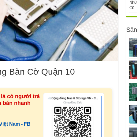
Nhữ
Cũ
Sản
g Bàn Cờ Quận 10
là có người trả
ua bán nhanh
iệt Nam - FB