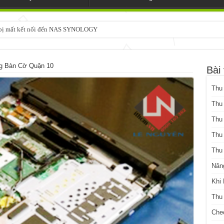
3 bị mất kết nối đến NAS SYNOLOGY
chạy SYNOLOGY, OMV, CASA OS, TRUENAS, Made in Japan
 Bàn Cờ Quận 10
Bài 
Thu
Thu
Thu
Thu
Thu
Nân
Khi
Thu
Che