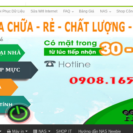
i Phục Dữ Liệu
Sửa Wifi Internet
FAQ
Bảng Giá
NAS
Shop Côn
Máy in
NAS
SHOP IT
Hướng dẫn NAS Newbie