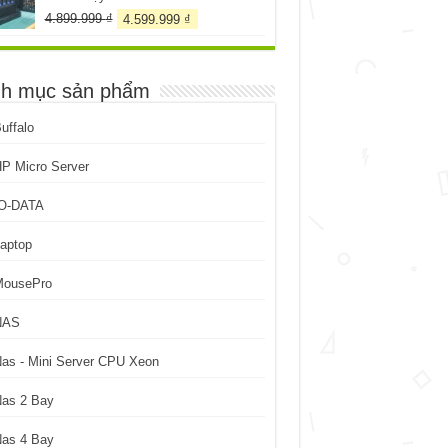
Giá
Giá
4.899.999
₫
4.599.999
₫
gốc
hiện
là:
tại
4.899.999 ₫.
là:
h mục sản phẩm
4.599.999 ₫.
uffalo
P Micro Server
IO-DATA
aptop
MousePro
NAS
as - Mini Server CPU Xeon
Nas 2 Bay
Nas 4 Bay