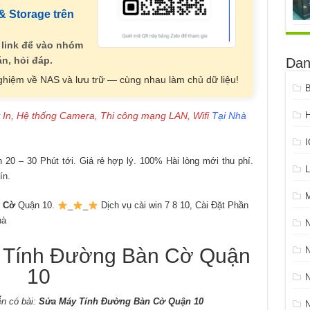
 Storage trên
 link để vào nhóm
n, hỏi đáp.
Dan
nghiệm về NAS và lưu trữ — cùng nhau làm chủ dữ liệu!
B
 In, Hệ thống Camera, Thi công mạng LAN, Wifi
Tại Nhà
H
20 – 30 Phút tới. Giá rẻ hợp lý. 100% Hài lòng mới thu phí.
L
ín.
n Cờ
Quận 10.
_
_
Dịch vụ cài win 7 8 10, Cài Đặt Phần
hà
ính Đường Bàn Cờ Quận
N
10
n có bài:
Sửa Máy Tính Đường Bàn Cờ Quận 10