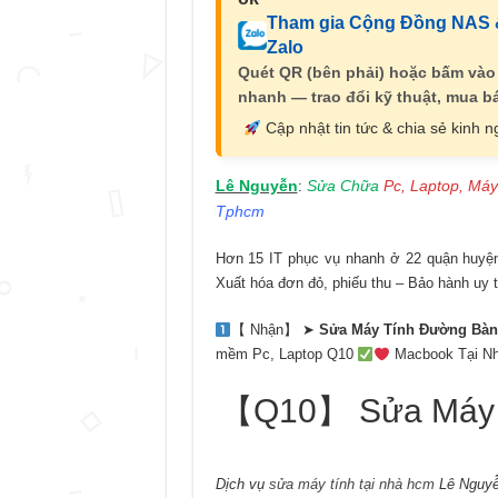
Tham gia Cộng Đồng NAS &
Zalo
Quét QR (bên phải) hoặc bấm vào
nhanh — trao đổi kỹ thuật, mua bá
Cập nhật tin tức & chia sẻ kinh 
Lê Nguyễn
Sửa Chữa
Pc, Laptop, Máy
:
Tphcm
Hơn 15 IT phục vụ nhanh ở 22 quận huyện 
Xuất hóa đơn đỏ, phiếu thu – Bảo hành uy t
【 Nhận】 ➤
Sửa Máy Tính Đường Bà
mềm Pc, Laptop Q10
Macbook Tại N
【Q10】 Sửa Máy T
Dịch vụ
sửa máy tính tại nhà hcm
Lê Nguyễ