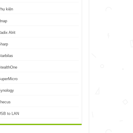
hụ kiện
Qnap
adix Alrit
Sharp
tarbilas
tealthOne
uperMicro
Synology
Thecus
USB to LAN