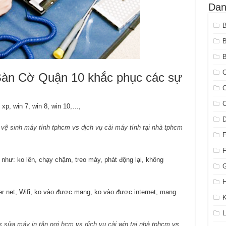
Dan
B
C
n Cờ Quận 10 khắc phục các sự
C
C
 xp, win 7, win 8, win 10,…,
s
vệ sinh máy tính tphcm
vs
dịch vụ cài máy tính tại nhà tphcm
như: ko lên, chạy chậm, treo máy, phát động lại, không
G
H
r net, Wifi, ko vào được mạng, ko vào được internet, mạng
K
L
s
sửa máy in tận nơi hcm
vs
dịch vụ cài win tại nhà tphcm
vs