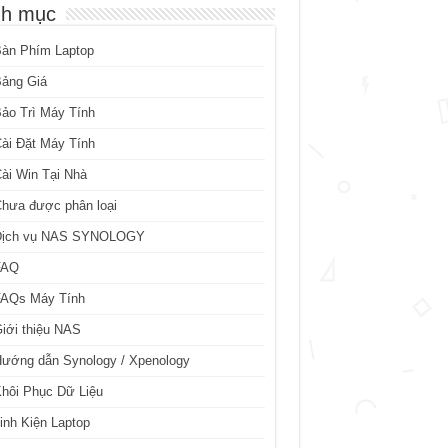
h mục
Bàn Phím Laptop
Bảng Giá
ảo Trì Máy Tính
ài Đặt Máy Tính
ài Win Tại Nhà
hưa được phân loại
Dịch vụ NAS SYNOLOGY
FAQ
FAQs Máy Tính
iới thiệu NAS
ướng dẫn Synology / Xpenology
hôi Phục Dữ Liệu
inh Kiện Laptop