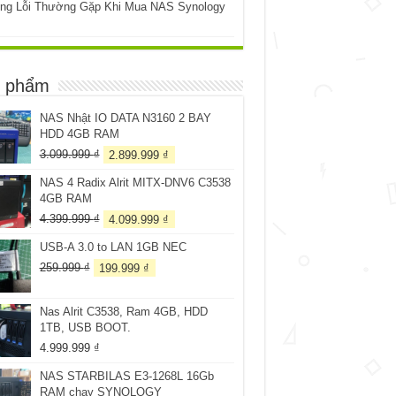
ng Lỗi Thường Gặp Khi Mua NAS Synology
 phẩm
NAS Nhật IO DATA N3160 2 BAY
HDD 4GB RAM
Giá
Giá
3.099.999
₫
2.899.999
₫
gốc
hiện
NAS 4 Radix Alrit MITX-DNV6 C3538
là:
tại
4GB RAM
3.099.999 ₫.
là:
2.899.999 ₫.
Giá
Giá
4.399.999
₫
4.099.999
₫
gốc
hiện
USB-A 3.0 to LAN 1GB NEC
là:
tại
4.399.999 ₫.
là:
Giá
Giá
259.999
₫
199.999
₫
4.099.999 ₫.
gốc
hiện
là:
tại
Nas Alrit C3538, Ram 4GB, HDD
259.999 ₫.
là:
1TB, USB BOOT.
199.999 ₫.
4.999.999
₫
NAS STARBILAS E3-1268L 16Gb
RAM chạy SYNOLOGY