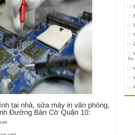
S
Ứ
V
Tín
V
V
V
nh tại nhà, sửa máy in văn phòng,
ính Đường Bàn Cờ Quận 10:
ocad
ành nghề