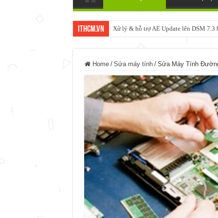
ItHCM.VN
Xử lý & hỗ trợ AE Update lên DSM 7.
NAS IO DATA N3160 2BAY 4BAY – 
Home
/
Sửa máy tính
/
Sửa Máy Tính Đường