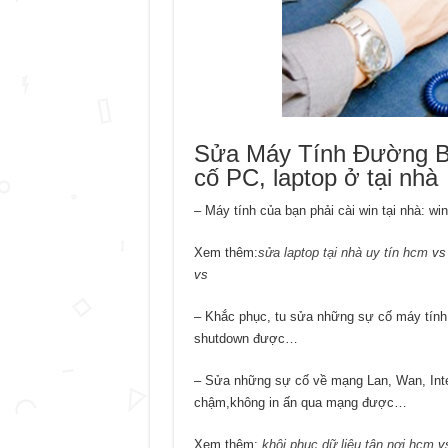
Sửa Máy Tính Đường Bà
cố PC, laptop ở tại nhà
– Máy tính của bạn phải cài win tại nhà: win
Xem thêm:
sửa laptop tại nhà uy tín hcm
v
vs
– Khắc phục, tu sửa những sự cố máy tính 
shutdown được…
– Sửa những sự cố về mạng Lan, Wan, Inte
chậm,không in ấn qua mạng được…
Xem thêm:
khôi phục dữ liệu tận nơi hcm
v