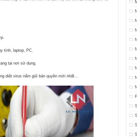
M
N
ợp.
 tính, laptop, PC.
mạng tại nơi sử dụng.
ng diệt virus nắm giữ bản quyền mới nhất…
P
S
S