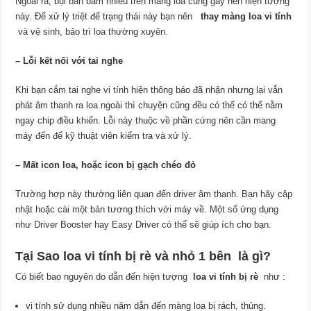
Ngoài ra, bụi bẩn bám nhiều trên màng loa cũng gây nên hiện tượng
này. Để xử lý triệt để trạng thái này bạn nên
thay màng loa vi tính
và vệ sinh, bảo trì loa thường xuyên.
– Lỗi kết nối với tai nghe
Khi bạn cắm tai nghe vi tính hiện thông báo đã nhận nhưng lại vẫn
phát âm thanh ra loa ngoài thì chuyện cũng đều có thể có thể nằm
ngay chip điều khiển. Lỗi này thuộc về phần cứng nên cần mang
máy đến để kỹ thuật viên kiểm tra và xử lý.
– Mất icon loa, hoặc icon bị gạch chéo đỏ
Trường hợp này thường liên quan đến driver âm thanh. Bạn hãy cập
nhật hoặc cài một bản tương thích với máy về. Một số ứng dụng
như Driver Booster hay Easy Driver có thể sẽ giúp ích cho bạn.
Tại Sao loa vi tính bị rè và nhỏ 1 bên là gì?
Có biết bao nguyên do dẫn đến hiện tượng
loa vi tính bị rè
như :
vi tính sử dụng nhiều năm dẫn đến màng loa bị rách, thủng.