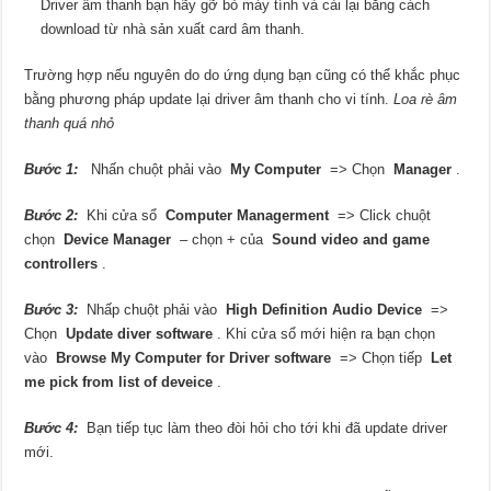
Driver âm thanh bạn hãy gỡ bỏ máy tính và cài lại bằng cách
download từ nhà sản xuất card âm thanh.
Trường hợp nếu nguyên do do ứng dụng bạn cũng có thể khắc phục
bằng phương pháp update lại driver âm thanh cho vi tính.
Loa rè âm
thanh quá nhỏ
Bước 1:
Nhấn chuột phải vào
My Computer
=> Chọn
Manager
.
Bước 2:
Khi cửa sổ
Computer Managerment
=> Click chuột
chọn
Device Manager
– chọn + của
Sound video and game
controllers
.
Bước 3:
Nhấp chuột phải vào
High Definition Audio Device
=>
Chọn
Update diver software
. Khi cửa sổ mới hiện ra bạn chọn
vào
Browse My Computer for Driver software
=> Chọn tiếp
Let
me pick from list of deveice
.
Bước 4:
Bạn tiếp tục làm theo đòi hỏi cho tới khi đã update driver
mới.