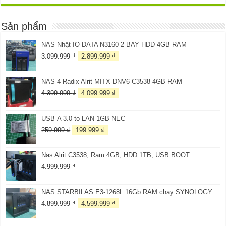
Sản phẩm
NAS Nhật IO DATA N3160 2 BAY HDD 4GB RAM
Giá
Giá
3.099.999
₫
2.899.999
₫
gốc
hiện
là:
tại
NAS 4 Radix Alrit MITX-DNV6 C3538 4GB RAM
3.099.999 ₫.
là:
2.899.999 ₫.
Giá
Giá
4.399.999
₫
4.099.999
₫
gốc
hiện
là:
tại
USB-A 3.0 to LAN 1GB NEC
4.399.999 ₫.
là:
4.099.999 ₫.
Giá
Giá
259.999
₫
199.999
₫
gốc
hiện
là:
tại
Nas Alrit C3538, Ram 4GB, HDD 1TB, USB BOOT.
259.999 ₫.
là:
199.999 ₫.
4.999.999
₫
NAS STARBILAS E3-1268L 16Gb RAM chạy SYNOLOGY
Giá
Giá
4.899.999
₫
4.599.999
₫
gốc
hiện
là:
tại