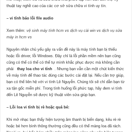
thuật tay nghề cao của các cơ sở sửa chữa vi tính uy tín.
– vi tính báo lỗi file audio
Xem thêm:
vệ sinh máy tính hcm
vs
dịch vụ cài win
vs
dịch vụ sửa
máy in hcm
vs
Nguyên nhân chủ yếu gây ra vấn đề này là máy tính bạn bị thiếu
hoặc lỗi driver, lỗi Windows. Đây chỉ là lỗi phần mềm nên bạn cũng
cũng có thể có thể có thể tự mình khắc phục được mà không cần
phải
thay loa cho vi tính
. Nhưng bạn vẫn cần một chút kiến thức
về máy tính để thao tác đúng các bước cài đặt lại. Nếu cần trợ giúp,
bạn có thể liên hệ với vi tính Lê Nguyễn. Chúng tôi sẽ chỉ dẫn bạn từ
xa tận gốc miễn phí. Trong tình huống lỗi phức tạp, hãy đem vi tính
đến Lê Nguyễn sẽ được kỹ thuật viên sửa giúp bạn.
– Lỗi loa vi tính bị rè hoặc quá bé:
Khi mở nhạc bạn thấy hiện tượng âm thanh bị biến dạng, kêu rè rè
hoặc bé hơn bình thông thường cũng đều có thể màng loa đã rách.