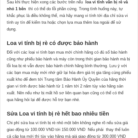
Sau khi thực hiện xong các bước trên nếu
loa vi tính vẫn bị rè và
nhỏ 1 bên
thì có thể do lỗi phần cứng. Trong tình huống này, tự
khắc phục là điều không thể, mà hãy mang vi tính tới địa chỉ sửa vi
tính uy tín để kiểm tra hoặc chọn lựa mua thêm loa ngoài để sử
dụng.
Loa vi tính bị rè có được bảo hành
Đối với các loại vi tính bạn mua mới chính hãng có đủ số bảo hành
cũng như phiếu bảo hành và máy còn trong thời gian bảo hành mà bị
lỗi loa bị rè vẫn được bảo hành chính hãng bình thường. Lưu ý với
các bạn mua máy mới nhớ giữ lại hóa đơn giá trị gia tăng cùng phiếu
xuất kho để đem tới Trung tâm Bảo Hành Ủy Quyền của hãng thời
gian vi tính được bảo hành từ 1 năm tới 2 năm tùy vào hãng sản
xuất. Nên nếu như bị mất hồ sơ liên quan bạn cũng có thể có thể
qua hãng hỏi lại để được hỗ trợ bạn nhé.
Sửa Loa vi tính bị rè hết bao nhiêu tiền
Chi phí sửa loa vi tính bị rè nhỏ một bên không nghe rõ nếu sửa giá
giao động từ 100.000 VND tới 150.000 VND Nếu phải thay thế luôn
cả cặp loa mới thì tùy vào hãng mà giá giao động từ 300.000 VND