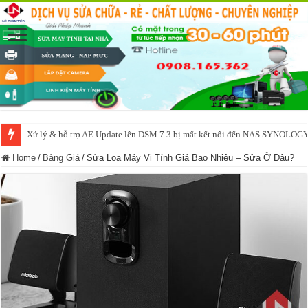
NAS IO DATA N3160 2BAY 4BAY – chạy SYNOLOGY, OMV, CASA OS,
Home
/
Bảng Giá
/
Sửa Loa Máy Vi Tính Giá Bao Nhiêu – Sửa Ở Đâu?