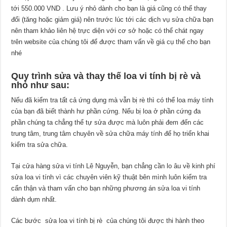
tới 550.000 VND . Lưu ý nhỏ dành cho bạn là giá cũng có thể thay
đổi (tăng hoặc giảm giá) nên trước lúc tới các dịch vụ sửa chữa bạn
nên tham khảo liên hệ trực diện với cơ sở hoặc có thể chát ngay
trên website của chúng tôi để được tham vấn về giá cụ thể cho bạn
nhé
Quy trình sửa và thay thế loa vi tính bị rè và
nhỏ như sau:
Nếu đã kiểm tra tất cả ứng dụng mà vẫn bị rè thì có thể loa máy tính
của bạn đã biết thành hư phần cứng. Nếu bị loa ở phần cứng đa
phần chúng ta chẳng thể tự sửa được mà luôn phải đem đến các
trung tâm, trung tâm chuyên về sửa chữa máy tính để họ triển khai
kiểm tra sửa chữa.
Tại cửa hàng sửa vi tính Lê Nguyễn, bạn chẳng cần lo âu về kinh phí
sửa loa vi tính vì các chuyên viên kỹ thuật bên mình luôn kiểm tra
cẩn thận và tham vấn cho bạn những phương án sửa loa vi tính
dành dụm nhất.
Các bước sửa loa vi tính bị rè của chúng tôi được thi hành theo