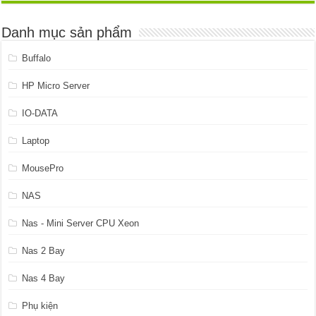
4.899.999 ₫.
là:
4.599.999 ₫.
Danh mục sản phẩm
Buffalo
HP Micro Server
IO-DATA
Laptop
MousePro
NAS
Nas - Mini Server CPU Xeon
Nas 2 Bay
Nas 4 Bay
Phụ kiện