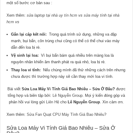
một số bước cơ bản sau :
Xem thêm:
sửa laptop tại nhà uy tín hcm
vs
sửa máy tính tại nhà
hcm
vs
Gắn lại cáp kết nối:
Trong quá trính sử dụng, những va đập
mạnh, bụi bẩn, côn trùng chui cũng có thể có thể chui vào máy
dẫn đến loa bị rè.
Vệ sinh lại loa:
Vì bụi bẩn bám quá nhiều trên màng loa là
nguyên nhân khiến âm thanh phát ra quá nhỏ, loa bị rè.
Thay loa vi tính:
Nếu chúng mình đã thử những cách trên nhưng
chưa được thì trường hợp này sẽ cần thay mới loa vi tính.
Bài viết
Sửa Loa Máy Vi Tính Giá Bao Nhiêu – Sửa Ở Đâu?
được
tổng hợp và biên tập bởi:
Lê Nguyễn Group
. Mọi ý kiến đóng góp và
phản hồi vui lòng gửi
Liên Hệ
cho
Lê Nguyễn Group
. Xin cảm ơn.
Xem thêm:
Sửa Fan Quạt CPU Máy Tính Giá Bao Nhiêu
?
Sửa Loa Máy Vi Tính Giá Bao Nhiêu – Sửa Ở