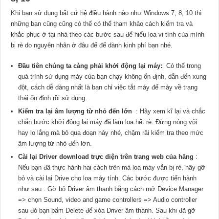
Khi bạn sử dụng bất cứ hệ điều hành nào như Windows 7, 8, 10 thì
những bạn cũng cũng có thể có thể tham khảo cách kiểm tra và
khắc phục ở tại nhà theo các bước sau để hiểu loa vi tính của mình
bị rè do nguyên nhân ở đâu để để dành kinh phí bạn nhé.
Đầu tiên chúng ta càng phải khởi động lại máy:
Có thể trong
quá trình sử dụng máy của bạn chạy không ổn định, dẫn đến xung
đột, cách dễ dàng nhất là bạn chỉ việc tắt máy để máy về trạng
thái ổn định rồi sử dụng.
Kiểm tra lại âm lượng từ nhỏ đến lớn
: Hãy xem kĩ lại và chắc
chắn bước khởi động lại máy đã làm loa hết rè. Đừng nóng vội
hay lo lắng mà bỏ qua đoạn này nhé, chậm rãi kiểm tra theo mức
âm lượng từ nhỏ đến lớn.
Cài lại Driver download trực diện trên trang web của hãng
:
Nếu bạn đã thực hành hai cách trên mà loa máy vẫn bị rè, hãy gỡ
bỏ và cài lại Drive cho loa máy tính. Các bước được tiến hành
như sau : Gỡ bỏ Driver âm thanh bằng cách mở Device Manager
=> chọn Sound, video and game controllers => Audio controller
sau đó bạn bấm Delete để xóa Driver âm thanh. Sau khi đã gỡ