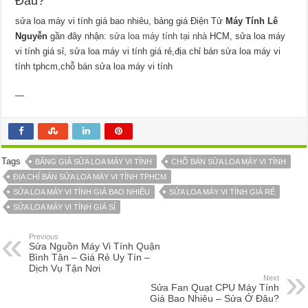
Đâu?
sửa loa máy vi tính giá bao nhiêu, bảng giá Điện Tử
Máy Tính Lê
Nguyễn
gần đây nhận:
sửa loa máy tính tại nhà
HCM, sửa loa máy
vi tính giá sỉ, sửa loa máy vi tính giá rẻ,địa chỉ bán sửa loa máy vi
tính tphcm,chỗ bán sửa loa máy vi tính
—
Tags
BẢNG GIÁ SỬA LOA MÁY VI TÍNH
CHỖ BÁN SỬA LOA MÁY VI TÍNH
ĐỊA CHỈ BÁN SỬA LOA MÁY VI TÍNH TPHCM
SỬA LOA MÁY VI TÍNH GIÁ BAO NHIÊU
SỬA LOA MÁY VI TÍNH GIÁ RẺ
SỬA LOA MÁY VI TÍNH GIÁ SỈ
Previous
Sửa Nguồn Máy Vi Tính Quận
Bình Tân – Giá Rẻ Uy Tín –
Dịch Vụ Tận Nơi
Next
Sửa Fan Quạt CPU Máy Tính
Giá Bao Nhiêu – Sửa Ở Đâu?