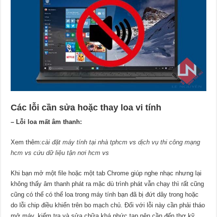
Các lỗi cần sửa hoặc thay loa vi tính
– Lỗi loa mất âm thanh:
Xem thêm:
cài đặt máy tính tại nhà tphcm
vs
dịch vụ thi công mạng
hcm
vs
cứu dữ liệu tận nơi hcm
vs
Khi bạn mở một file hoặc một tab Chrome giúp nghe nhạc nhưng lại
không thấy âm thanh phát ra mặc dù trình phát vẫn chạy thì rất cũng
cũng có thể có thể loa trong máy tính bạn đã bị đứt dây trong hoặc
do lỗi chip điều khiển trên bo mạch chủ. Đối với lỗi này cần phải tháo
mở máy, kiểm tra và sửa chữa khá phức tạp nên cần đến thợ kỹ