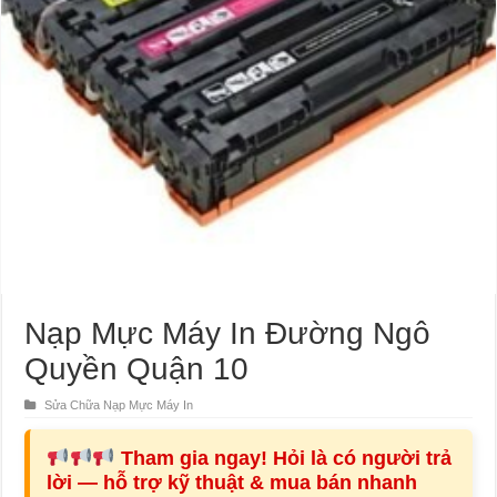
Nạp Mực Máy In Đường Ngô
Quyền Quận 10
Sửa Chữa Nạp Mực Máy In
Tham gia ngay! Hỏi là có người trả
lời — hỗ trợ kỹ thuật & mua bán nhanh