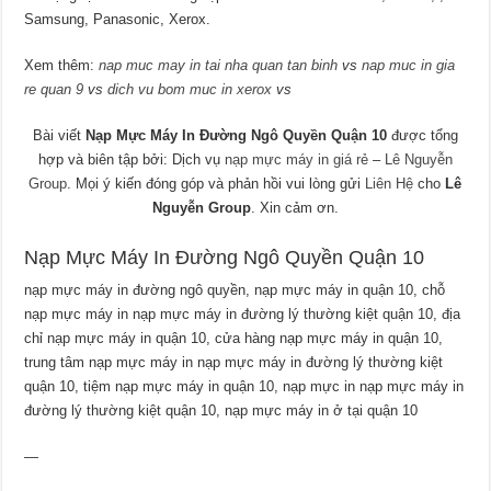
Samsung, Panasonic, Xerox.
Xem thêm:
nap muc may in tai nha quan tan binh
vs
nap muc in gia
re quan 9
vs
dich vu bom muc in xerox
vs
Bài viết
Nạp Mực Máy In Đường Ngô Quyền Quận 10
được tổng
hợp và biên tập bởi: Dịch vụ
nạp mực máy in giá rẻ
–
Lê Nguyễn
Group
. Mọi ý kiến đóng góp và phản hồi vui lòng gửi
Liên Hệ
cho
Lê
Nguyễn Group
. Xin cảm ơn.
Nạp Mực Máy In Đường Ngô Quyền Quận 10
nạp mực máy in đường ngô quyền, nạp mực máy in quận 10, chỗ
nạp mực máy in nạp mực máy in đường lý thường kiệt quận 10, địa
chỉ nạp mực máy in quận 10, cửa hàng nạp mực máy in quận 10,
trung tâm nạp mực máy in nạp mực máy in đường lý thường kiệt
quận 10, tiệm nạp mực máy in quận 10, nạp mực in nạp mực máy in
đường lý thường kiệt quận 10, nạp mực máy in ở tại quận 10
—