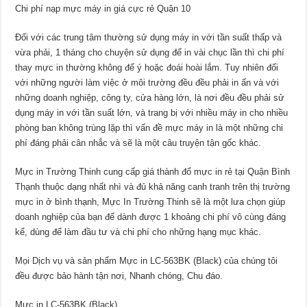
Chi phí nạp mực máy in giá cực rẻ Quận 10
Đối với các trung tâm thường sử dụng máy in với tần suất thấp và
vừa phải, 1 tháng cho chuyện sử dụng để in vài chục lần thì chi phí
thay mực in thường không để ý hoặc đoái hoài lắm. Tuy nhiên đối
với những người làm việc ở môi trường đều đều phải in ấn và với
những doanh nghiệp, công ty, cửa hàng lớn, là nơi đều đều phải sử
dụng máy in với tần suất lớn, và trang bị với nhiều máy in cho nhiều
phòng ban không trùng lặp thì vấn đề mực máy in là một những chi
phí đáng phải cân nhắc và sẽ là một câu truyện tận gốc khác.
Mực in Trường Thinh cung cấp giá thành đổ mực in rẻ tại Quận Bình
Thạnh thuộc dạng nhất nhì và đủ khả năng canh tranh trên thị trường
mực in ở bình thạnh, Mực In Trường Thinh sẽ là một lưa chọn giúp
doanh nghiệp của bạn để dành được 1 khoảng chi phí vô cùng đáng
kể, dùng để làm đầu tư và chi phí cho những hạng mục khác.
Mọi Dịch vụ và sản phẩm Mực in LC-563BK (Black) của chúng tôi
đều được bảo hành tận nơi, Nhanh chóng, Chu đáo.
Mực in LC-563BK (Black)