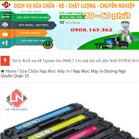
Xử lý & hỗ trợ AE Update lên DSM 7.3 bị mất kết nối đến NAS SYNOLOG
NAS IO DATA N3160 2BAY 4BAY – chạy SYNOLOGY, OMV, CASA OS,
Home
/
Sửa Chữa Nạp Mực Máy In
/
Nạp Mực Máy In Đường Ngô
Quyền Quận 10