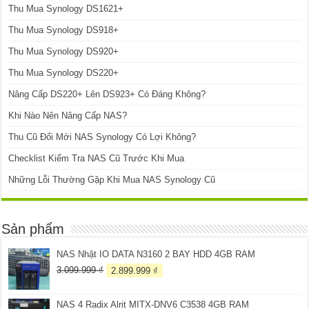
Thu Mua Synology DS1621+
Thu Mua Synology DS918+
Thu Mua Synology DS920+
Thu Mua Synology DS220+
Nâng Cấp DS220+ Lên DS923+ Có Đáng Không?
Khi Nào Nên Nâng Cấp NAS?
Thu Cũ Đổi Mới NAS Synology Có Lợi Không?
Checklist Kiểm Tra NAS Cũ Trước Khi Mua
Những Lỗi Thường Gặp Khi Mua NAS Synology Cũ
Sản phẩm
NAS Nhật IO DATA N3160 2 BAY HDD 4GB RAM
Giá
Giá
3.099.999
₫
2.899.999
₫
gốc
hiện
là:
tại
NAS 4 Radix Alrit MITX-DNV6 C3538 4GB RAM
3.099.999 ₫.
là: