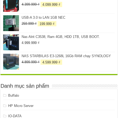
2.899.999 ₫.
Giá
Giá
4.399.999
₫
4.099.999
₫
gốc
hiện
là:
tại
USB-A 3.0 to LAN 1GB NEC
4.399.999 ₫.
là:
4.099.999 ₫.
Giá
Giá
259.999
₫
199.999
₫
gốc
hiện
là:
tại
Nas Alrit C3538, Ram 4GB, HDD 1TB, USB BOOT.
259.999 ₫.
là:
199.999 ₫.
4.999.999
₫
NAS STARBILAS E3-1268L 16Gb RAM chạy SYNOLOGY
Giá
Giá
4.899.999
₫
4.599.999
₫
gốc
hiện
là:
tại
4.899.999 ₫.
là:
4.599.999 ₫.
Danh mục sản phẩm
Buffalo
HP Micro Server
IO-DATA