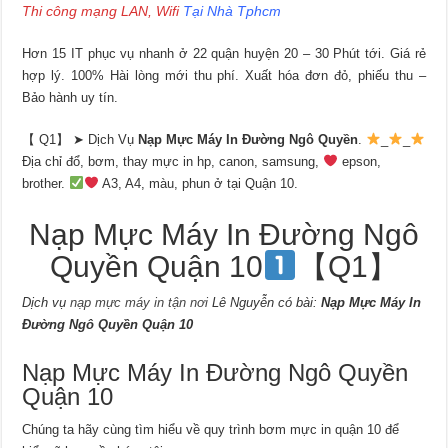
Thi công mạng LAN, Wifi
Tại Nhà Tphcm
Hơn 15 IT phục vụ nhanh ở 22 quận huyện 20 – 30 Phút tới. Giá rẻ
hợp lý. 100% Hài lòng mới thu phí. Xuất hóa đơn đỏ, phiếu thu –
Bảo hành uy tín.
【 Q1】 ➤ Dịch Vụ
Nạp Mực Máy In Đường Ngô Quyền
.
_
_
Địa chỉ đổ, bơm, thay mực in hp, canon, samsung,
epson,
brother.
A3, A4, màu, phun ở tại Quận 10.
Nạp Mực Máy In Đường Ngô
Quyền Quận 10
【Q1】
Dịch vụ
nạp mực máy in tận nơi
Lê Nguyễn có bài:
Nạp Mực Máy In
Đường Ngô Quyền Quận 10
Nạp Mực Máy In Đường Ngô Quyền
Quận 10
Chúng ta hãy cùng tìm hiểu về quy trình bơm mực in quận 10 để