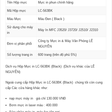
Tên Hộp mực
Mực in phun chính hãng
Mã Hộp mực
LC-563BK
Màu Mực
Màu Đen ( Black )
Sử dụng cho máy
Máy In MFC J3520/ J3720/ J2510/ J2310
in
Công ty Mực in & Máy Văn Phòng LÊ
Đơn vị phân phối
NGUYỄN
Số lượng trang in
600 trang (trên độ phủ 5%)
Dịch vụ Hộp Mực in LC-563BK (Black) (Dịch vụ khác của LÊ
NGUYỄN)
Ngoài cung cấp Hộp Mực in LC-563BK (Black) chúng tôi còn cung
cấp Các cửa hàng khác như:
nạp mực máy in giá chỉ 130.000 VNĐ
Bơm mực in laser màu : 400.000
Sửa chửa máy in, máy fax tận nơi