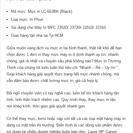
Mã mực: Mực in LC-563BK (Black)
Loại mực: In Phun
Sử dụng cho Máy In MFC J3520/ J3720/ J2510/ J2310
Giao hàng tận nhà tại Tp.HCM
Giữa muôn vàng dịch vụ mực in tại bình thạnh, thật rất khó để bạn
chọn được 1 đơn vị thay mực máy in ở bình thạnh uy tín, nhanh
chóng, giá rẻ nhất và chuyên sâu phải không nào? Mực in Trường
Thinh của chúng tôi luôn tuân thủ tiêu chí “Nhanh – Rẻ – Uy tín “.
Giúp khách hàng giải quyết thực trạng hết mực nhanh chóng, mà
vẫn đảm bảo được chất lượng mực in, giá cả hợp lý.
Đội ngũ chuyên viên có tay nghề cao, luôn bổ trợ khách hàng tận
tình, tinh thần trách nhiệm cao. Quy trình thay, thay mực in tận
nơi khép kính, thời gian giải quyết nhanh gọn.
Có thể thay mực, bơm hoặc nạp với tất cả các loại mặt hàng máy in
đang có mặt trên thị trường. Điển hình là các dòng sản phẩm được
sử dụng tại nhiều doanh nghiệp buôn bán như: Laser HP, Canon, ,