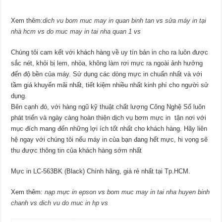
Xem thêm:
dich vu bom muc may in quan binh tan
vs
sửa máy in tại
nhà hcm
vs
do muc may in tai nha quan 1
vs
Chúng tôi cam kết với khách hàng về uy tín bản in cho ra luôn được
sắc nét, khỏi bị lem, nhòa, không làm rơi mực ra ngoài ảnh hưởng
đến độ bền của máy. Sử dụng các dòng mực in chuẩn nhất và với
tầm giá khuyến mãi nhất, tiết kiệm nhiều nhất kinh phí cho người sử
dụng.
Bên cạnh đó, với hàng ngũ kỹ thuật chất lượng Công Nghệ Số luôn
phát triển và ngày càng hoàn thiện dịch vụ bơm mực in tận nơi với
mục đích mang đến những lợi ích tốt nhất cho khách hàng. Hãy liên
hệ ngay với chúng tôi nếu máy in của bạn đang hết mực, hi vọng sẽ
thu được thông tin của khách hàng sớm nhất
Mực in LC-563BK (Black) Chính hãng, giá rẻ nhất tại Tp.HCM.
Xem thêm:
nạp mực in epson
vs
bom muc may in tai nha huyen binh
chanh
vs
dich vu do muc in hp
vs