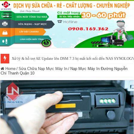
Xử lý & hỗ trợ AE Update lên DSM 7.3 bị mất kết nối đến NAS SYNOLOG
NAS IO DATA N3160 2BAY 4BAY – chạy SYNOLOGY, OMV, CASA OS,
Home
/
Sửa Chữa Nạp Mực Máy In
/
Nạp Mực Máy In Đường Nguyễn
Chí Thanh Quận 10