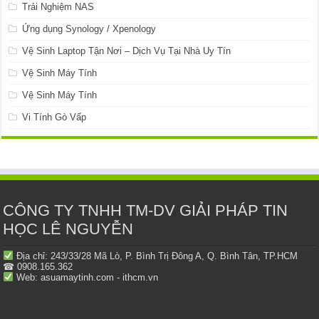
Trải Nghiệm NAS
Ứng dụng Synology / Xpenology
Vệ Sinh Laptop Tận Nơi – Dịch Vụ Tại Nhà Uy Tín
Vệ Sinh Máy Tính
Vệ Sinh Máy Tính
Vi Tính Gò Vấp
CÔNG TY TNHH TM-DV GIẢI PHÁP TIN
HỌC LÊ NGUYỄN
Địa chỉ: 243/33/28 Mã Lò, P. Bình Trị Đông A, Q. Bình Tân, TP.HCM
☎ 0908.165.362
Web: asuamaytinh.com - ithcm.vn