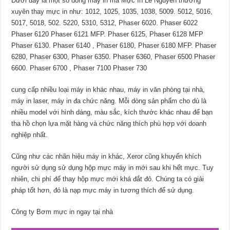
Dưới đây là một số dòng máy in mà Mực In Lê Nguyễn thường
xuyên thay mực in như: 1012, 1025, 1035, 1038, 5009. 5012, 5016,
5017, 5018, 502. 5220, 5310, 5312, Phaser 6020. Phaser 6022
Phaser 6120 Phaser 6121 MFP. Phaser 6125, Phaser 6128 MFP
Phaser 6130. Phaser 6140 , Phaser 6180, Phaser 6180 MFP. Phaser
6280, Phaser 6300, Phaser 6350. Phaser 6360, Phaser 6500 Phaser
6600. Phaser 6700 , Phaser 7100 Phaser 730
cung cấp nhiều loại máy in khác nhau, máy in văn phòng tại nhà,
máy in laser, máy in đa chức năng. Mỗi dòng sản phẩm cho dù là
nhiều model với hình dáng, màu sắc, kích thước khác nhau để bạn
tha hồ chọn lựa mặt hàng và chức năng thích phù hợp với doanh
nghiệp nhất.
Cũng như các nhãn hiệu máy in khác, Xeror cũng khuyến khích
người sử dụng sử dụng hộp mực máy in mới sau khi hết mực. Tuy
nhiên, chi phí để thay hộp mực mới khá đắt đỏ. Chúng ta có giải
pháp tốt hơn, đó là nạp mực máy in tương thích để sử dụng.
Công ty Bơm mực in ngay tại nhà