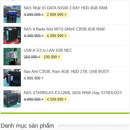
NAS Nhật IO DATA N3160 2 BAY HDD 4GB RAM
Giá
Giá
3.099.999
₫
2.899.999
₫
gốc
hiện
là:
tại
NAS 4 Radix Alrit MITX-DNV6 C3538 4GB RAM
3.099.999 ₫.
là:
2.899.999 ₫.
Giá
Giá
4.399.999
₫
4.099.999
₫
gốc
hiện
là:
tại
USB-A 3.0 to LAN 1GB NEC
4.399.999 ₫.
là:
4.099.999 ₫.
Giá
Giá
259.999
₫
199.999
₫
gốc
hiện
là:
tại
Nas Alrit C3538, Ram 4GB, HDD 1TB, USB BOOT.
259.999 ₫.
là:
199.999 ₫.
4.999.999
₫
NAS STARBILAS E3-1268L 16Gb RAM chạy SYNOLOGY
Giá
Giá
4.899.999
₫
4.599.999
₫
gốc
hiện
là:
tại
4.899.999 ₫.
là:
4.599.999 ₫.
Danh mục sản phẩm