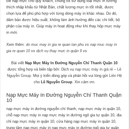
Để nạp mực cho quý khách, chúng tôi sử dụng loại mực in tương
thích nhập khẩu từ Nhật Bản, chất lượng mực in tốt nhất, được
chọn lựa để phù phù hợp với từng dòng máy in khác nhau. Do đó,
đảm bảo được hiệu suất, không làm ảnh hưởng đến các chi tiết, bộ
phận của máy in. Giúp máy in hoạt động như khi thay hộp mực máy
in mới.
Xem thêm:
do muc may in gia re quan tan phu
vs
nap muc may in
gia re quan 10
vs
dịch vụ thay mực in quận 9
vs
Bài viết
Nạp Mực Máy In Đường Nguyễn Chí Thanh Quận 10
được tổng hợp và biên tập bởi: Dịch vụ
nạp mực máy in giá rẻ
–
Lê
Nguyễn Group
. Mọi ý kiến đóng góp và phản hồi vui lòng gửi
Liên Hệ
cho
Lê Nguyễn Group
. Xin cảm ơn.
Nạp Mực Máy In Đường Nguyễn Chí Thanh Quận
10
nạp mực máy in đường nguyễn chí thanh, nạp mực máy in quận 10,
chỗ nạp mực máy in nạp mực máy in đường ngô gia tự quận 10, địa
chỉ nạp mực máy in quận 10, cửa hàng nạp mực máy in quận 10,
trung tâm nạp mực máy in nạp mực máy in đường ngô gia tự quận