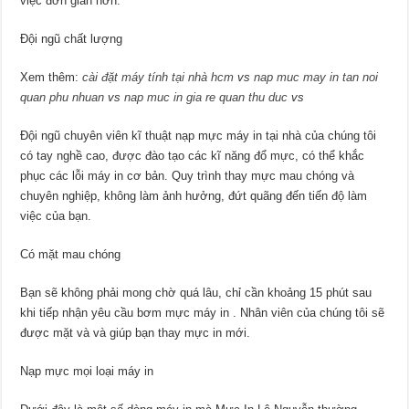
việc đơn giản hơn.
Đội ngũ chất lượng
Xem thêm:
cài đặt máy tính tại nhà hcm
vs
nap muc may in tan noi
quan phu nhuan
vs
nap muc in gia re quan thu duc
vs
Đội ngũ chuyên viên kĩ thuật nạp mực máy in tại nhà của chúng tôi
có tay nghề cao, được đào tạo các kĩ năng đổ mực, có thể khắc
phục các lỗi máy in cơ bản. Quy trình thay mực mau chóng và
chuyên nghiệp, không làm ảnh hưởng, đứt quãng đến tiến độ làm
việc của bạn.
Có mặt mau chóng
Bạn sẽ không phải mong chờ quá lâu, chỉ cần khoảng 15 phút sau
khi tiếp nhận yêu cầu bơm mực máy in . Nhân viên của chúng tôi sẽ
được mặt và và giúp bạn thay mực in mới.
Nạp mực mọi loại máy in