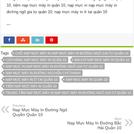
10, tiệm nạp mực máy in quận 10, nạp mực in nạp mực máy in
đường ngô gia tự quận 10, nạp mực máy in ở tại quận 10
—
Tags
CHỖ NẠP MỰC MÁY IN NẠP MỰC MÁY IN ĐƯỜNG NGÔ GIA TỰ QUẬN 10
CỬA HÀNG NẠP MỰC MÁY IN QUẬN 10
ĐỊA CHỈ NẠP MỰC MÁY IN QUẬN 10
NẠP MỰC IN NẠP MỰC MÁY IN ĐƯỜNG NGÔ GIA TỰ QUẬN 10
NẠP MỰC MÁY IN ĐƯỜNG NGUYỄN CHÍ THANH
NẠP MỰC MÁY IN Ở TẠI QUẬN 10
NAP MUC MAY IN QUAN 10
TIỆM NẠP MỰC MÁY IN QUẬN 10
TRUNG TÂM NẠP MỰC MÁY IN NẠP MỰC MÁY IN ĐƯỜNG NGÔ GIA TỰ QUẬN 10
Previous
Nạp Mực Máy In Đường Ngô
Quyền Quận 10
Next
Nạp Mực Máy In Đường Bắc
Hải Quận 10