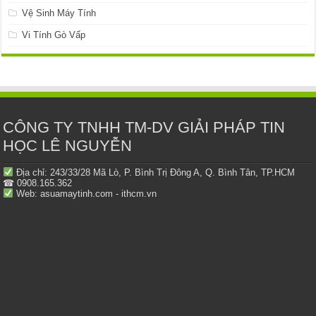
Vệ Sinh Máy Tính
Vi Tính Gò Vấp
CÔNG TY TNHH TM-DV GIẢI PHÁP TIN
HỌC LÊ NGUYỄN
Địa chỉ: 243/33/28 Mã Lò, P. Bình Trị Đông A, Q. Bình Tân, TP.HCM
☎ 0908.165.362
Web: asuamaytinh.com - ithcm.vn