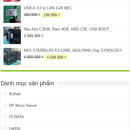
là:
tại
USB-A 3.0 to LAN 1GB NEC
4.399.999 ₫.
là:
4.099.999 ₫.
Giá
Giá
259.999
₫
199.999
₫
gốc
hiện
là:
tại
Nas Alrit C3538, Ram 4GB, HDD 1TB, USB BOOT.
259.999 ₫.
là:
199.999 ₫.
4.999.999
₫
NAS STARBILAS E3-1268L 16Gb RAM chạy SYNOLOGY
Giá
Giá
4.899.999
₫
4.599.999
₫
gốc
hiện
là:
tại
4.899.999 ₫.
là:
4.599.999 ₫.
Danh mục sản phẩm
Buffalo
HP Micro Server
IO-DATA
Laptop