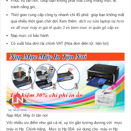
Phục vụ tận nơi, Giúp bạn không phải mất công mang mực đi,
tránh nắng gió,…
Thời gian cung cấp công ty nhanh chỉ 45 phút. giúp bạn không mất
quá nhiều thời gian chờ đợi.Xem thêm:
dịch vụ sửa laptop tại hcm
vs
đổ mực máy in giá rẻ quận 3
vs
bơm mực in quận gò vấp
vs
Nạp mực có bảo hành
Có xuất hóa đơn tài chình VAT (Hóa đơn điện tử, tiện lợi)
Nạp Mực Máy In tận nơi
Với nhiều ưu điểm như giá cả rẻ, uy tín gần tương đương với mực
máy in Hp Chính hãng. Mực in Hp 05A sử dụng cho máy in Hp