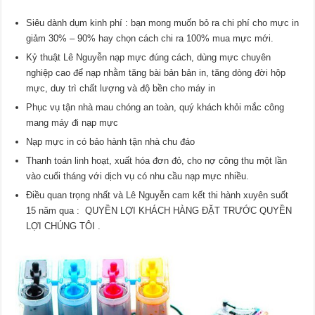
Siêu dành dụm kinh phí : bạn mong muốn bỏ ra chi phí cho mực in
giảm 30% – 90% hay chọn cách chi ra 100% mua mực mới.
Kỷ thuật Lê Nguyễn nạp mực đúng cách, dùng mực chuyên
nghiệp cao để nạp nhằm tăng bài bản bản in, tăng dòng đời hộp
mực, duy trì chất lượng và độ bền cho máy in
Phục vụ tận nhà mau chóng an toàn, quý khách khỏi mắc công
mang máy đi nạp mực
Nạp mực in có bảo hành tận nhà chu đáo
Thanh toán linh hoạt, xuất hóa đơn đỏ, cho nợ công thu một lần
vào cuối tháng với dịch vụ có nhu cầu nạp mực nhiều.
Điều quan trọng nhất và Lê Nguyễn cam kết thi hành xuyên suốt
15 năm qua : QUYỀN LỢI KHÁCH HÀNG ĐẶT TRƯỚC QUYỀN
LỢI CHÚNG TÔI .