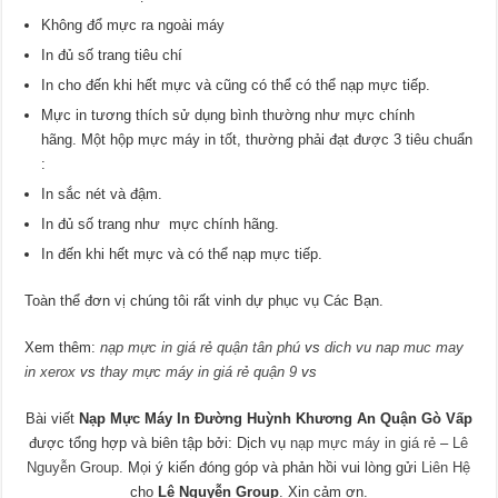
Không đổ mực ra ngoài máy
In đủ số trang tiêu chí
In cho đến khi hết mực và cũng có thể có thể nạp mực tiếp.
Mực in tương thích sử dụng bình thường như mực chính
hãng. Một hộp mực máy in tốt, thường phải đạt được 3 tiêu chuẩn
:
In sắc nét và đậm.
In đủ số trang như mực chính hãng.
In đến khi hết mực và có thể nạp mực tiếp.
Toàn thể đơn vị chúng tôi rất vinh dự phục vụ Các Bạn.
Xem thêm:
nạp mực in giá rẻ quận tân phú
vs
dich vu nap muc may
in xerox
vs
thay mực máy in giá rẻ quận 9
vs
Bài viết
Nạp Mực Máy In Đường Huỳnh Khương An Quận Gò Vấp
được tổng hợp và biên tập bởi: Dịch vụ
nạp mực máy in giá rẻ
–
Lê
Nguyễn Group
. Mọi ý kiến đóng góp và phản hồi vui lòng gửi
Liên Hệ
cho
Lê Nguyễn Group
. Xin cảm ơn.