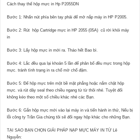
Cách thay thế hộp mực in Hp P2055DN
Bước 1: Nhấn nút phía bên tay phải để mở nắp máy in HP P2005.
Bước 2: Rút hộp Cartridge mực in HP 2055 (05A) cũ rời khỏi máy
in
Bước 3: Lấy hộp mực in mới ra. Tháo hết Bao bì.
Bước 4: Lắc đều qua lại khoản 5 lần để phân bố đều mực trong hộp
mực. tránh tình trạng in ra chổ mờ chổ đậm.
Bước 5: Để hộp mực trên một bề mặt phẳng hoặc nắm chặt hộp
mực. và rút dây seal theo chiều ngang từ từ thôi nhé. Tuyệt đối
không kéo theo một số chiều khác nhé các Bạn.
Bước 6: Gắn hộp mực mới vào lại máy in và tiến hành in thử, Nếu bị
lỗi công ty Trần Gia chúng tôi sẽ đổi ngay hộp khác cho những Bạn.
TẠI SAO BẠN CHỌN GIẢI PHÁP NẠP MỰC MÁY IN TỪ Lê
Nguyễn: