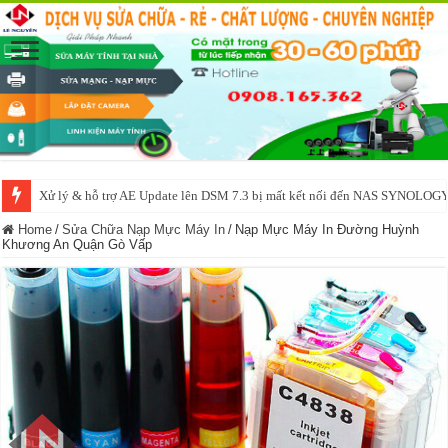
Xử lý & hỗ trợ AE Update lên DSM 7.3 bị mất kết nối đến NAS SYNOLOG
NAS IO DATA N3160 2BAY 4BAY – chạy SYNOLOGY, OMV, CASA OS,
Home
/
Sửa Chữa Nạp Mực Máy In
/
Nạp Mực Máy In Đường Huỳnh
Khương An Quận Gò Vấp