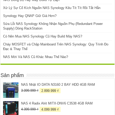
Xử Lý Sự Cố Kích Nguồn NAS Synology Kêu Tít Tít Rồi Tắt Hẳn
Synology Hay QNAP Giữ Giá Hơn?
Sửa Lỗi NAS Synology Không Nhận Nguồn Phụ (Redundant Power
Supply) Dòng RackStation
Có Nên Mua NAS Synology Cũ Hay Build Máy NAS?
Cháy MOSFET và Chập Mainboard Trên NAS Synology: Quy Trình Đo
Đạc & Thay Thế
NAS Mới Và NAS Cũ Khác Nhau Thế Nào?
Sản phẩm
NAS Nhật IO DATA N3160 2 BAY HDD 4GB RAM
Giá
Giá
3.099.999
₫
2.899.999
₫
gốc
hiện
là:
tại
NAS 4 Radix Alrit MITX-DNV6 C3538 4GB RAM
3.099.999 ₫.
là:
2.899.999 ₫.
Giá
Giá
4.399.999
₫
4.099.999
₫
gốc
hiện