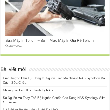
Sửa Máy In Tphcm – Bơm Mực Máy In Giá Rẻ Tphcm
15/07/2021
Bài viết mới
Hiện Tượng Phù Tụ, Hỏng IC Nguồn Trên Mainboard NAS Synology Và
Cách Sửa Chữa
Những Sai Lầm Khi Thanh Lý NAS
Độ Nguồn Và Thay Thế Bộ Nguồn Chuẩn Cho Dòng NAS Synology Slim
/ J Series
NAS Đồng Bộ Hay Máy Build Tự Lắp?