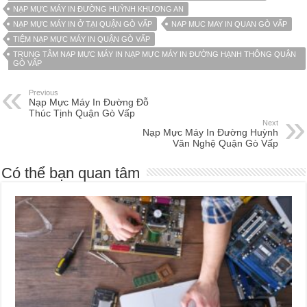
NẠP MỰC MÁY IN ĐƯỜNG HUỲNH KHƯƠNG AN
NẠP MỰC MÁY IN Ở TẠI QUẬN GÒ VẤP
NAP MUC MAY IN QUAN GÒ VẤP
TIỆM NẠP MỰC MÁY IN QUẬN GÒ VẤP
TRUNG TÂM NẠP MỰC MÁY IN NẠP MỰC MÁY IN ĐƯỜNG HẠNH THÔNG QUẬN
GÒ VẤP
Previous
Nạp Mực Máy In Đường Đỗ
Thúc Tịnh Quận Gò Vấp
Next
Nạp Mực Máy In Đường Huỳnh
Văn Nghệ Quận Gò Vấp
Có thể bạn quan tâm