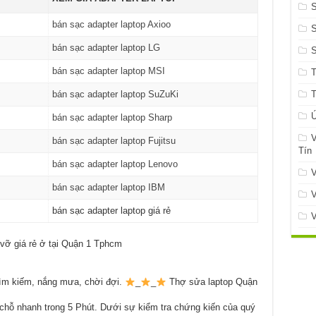
bán sạc adapter laptop Axioo
S
bán sạc adapter laptop LG
bán sạc adapter laptop MSI
bán sạc adapter laptop SuZuKi
Ứ
bán sạc adapter laptop Sharp
V
bán sạc adapter laptop Fujitsu
Tín
bán sạc adapter laptop Lenovo
V
bán sạc adapter laptop IBM
V
bán sạc adapter laptop giá rẻ
V
, vỡ giá rẻ ở tại Quận 1 Tphcm
ìm kiếm, nắng mưa, chời đợi.
_
_
Thợ sửa laptop Quận
 chỗ nhanh trong 5 Phút. Dưới sự kiểm tra chứng kiến của quý