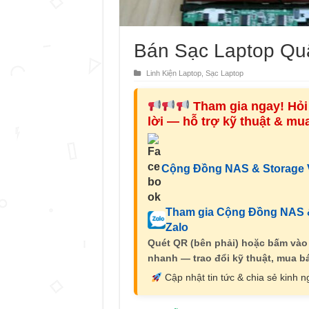
Bán Sạc Laptop Qu
Linh Kiện Laptop
,
Sạc Laptop
Tham gia ngay! Hỏi 
lời — hỗ trợ kỹ thuật & m
Cộng Đồng NAS & Storage V
Tham gia Cộng Đồng NAS &
Zalo
Quét QR (bên phải) hoặc bấm vào
nhanh — trao đổi kỹ thuật, mua bá
Cập nhật tin tức & chia sẻ kinh 