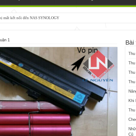
3 bị mất kết nối đến NAS SYNOLOGY
chạy SYNOLOGY, OMV, CASA OS, TRUENAS, Made in Japan
uận 1
Bài 
Thu
Thu
Thu
Thu
Nân
Khi
Thu
Che
Nhữ
Cũ