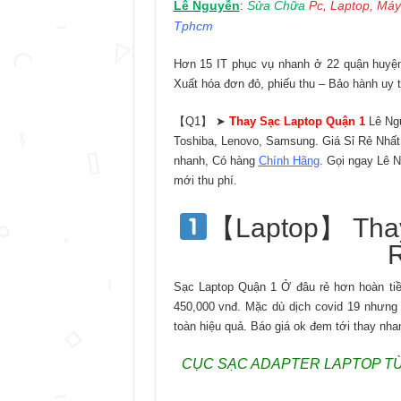
Lê Nguyễn
Sửa Chữa
Pc, Laptop, Máy
:
Tphcm
Hơn 15 IT phục vụ nhanh ở 22 quận huyện 
Xuất hóa đơn đỏ, phiếu thu – Bảo hành uy t
【Q1】 ➤
Thay Sạc Laptop Quận 1
Lê Ng
Toshiba, Lenovo, Samsung. Giá Sỉ Rẻ Nhất
nhanh, Có hàng
Chính Hãng
. Gọi ngay Lê 
mới thu phí.
【Laptop】 Thay
Sạc Laptop Quận 1 Ở đâu rẻ hơn hoàn ti
450,000 vnđ. Mặc dù dịch covid 19 nhưng 
toàn hiệu quả. Báo giá ok đem tới thay nh
CỤC SẠC ADAPTER LAPTOP T