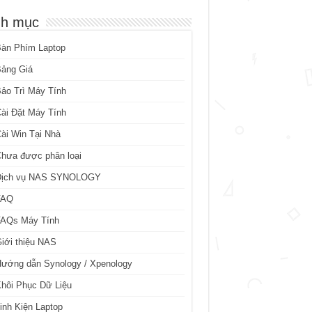
h mục
Bàn Phím Laptop
Bảng Giá
ảo Trì Máy Tính
ài Đặt Máy Tính
ài Win Tại Nhà
hưa được phân loại
Dịch vụ NAS SYNOLOGY
FAQ
FAQs Máy Tính
iới thiệu NAS
ướng dẫn Synology / Xpenology
hôi Phục Dữ Liệu
inh Kiện Laptop