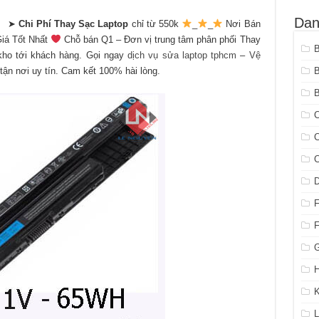
Dan
á】 ➤
Chi Phí Thay Sạc Laptop
chỉ từ 550k
_
_
Nơi Bán
Giá Tốt Nhất
Chỗ bán Q1 – Đơn vị trung tâm phân phối Thay
kho tới khách hàng. Gọi ngay
dịch vụ sửa laptop tphcm
–
Vệ
tận nơi uy tín. Cam kết 100% hài lòng.
B
C
C
C
G
H
K
L