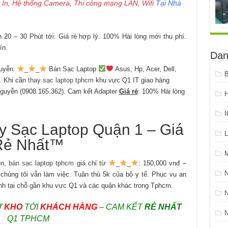
 In, Hệ thống Camera, Thi công mạng LAN, Wifi
Tại Nhà
20 – 30 Phút tới. Giá rẻ hợp lý. 100% Hài lòng mới thu phí.
ín.
Dan
uyễn.
_
_
Bán Sạc Laptop
Asus, Hp, Acer, Dell,
B
. Khi cần
thay sạc laptop tphcm
khu vực Q1 IT giao hàng
Nguyễn (0908.165.362). Cam kết Adapter
Giá rẻ
: 100% Hài lòng
H
 Sạc Laptop Quận 1 – Giá
L
Rẻ Nhất™
ền,
bán sạc laptop tphcm
giá chỉ từ
_
_
: 150,000 vnđ –
chúng tôi vẫn làm việc. Tuân thủ 5k của bộ y tế. Phục vụ an
anh tại chỗ gần khu vực Q1 và các quận khác trong Tphcm.
N
Ừ
KHO
TỚI
KHÁCH HÀNG
– CAM KẾT
RẺ NHẤT
Q1 TPHCM