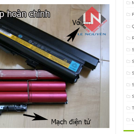
P
R
S
S
S