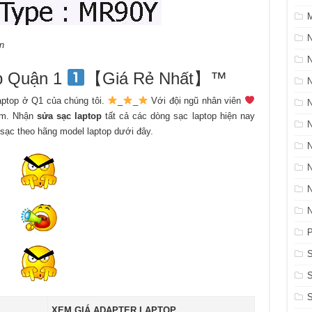
M
N
n
p Quận 1
【Giá Rẻ Nhất】™
ptop ở Q1 của chúng tôi.
_
_
Với đội ngũ nhân viên
m. Nhận
sửa sạc laptop
tất cả các dòng sạc laptop hiện nay
à sạc theo hãng model laptop dưới đây.
P
S
S
XEM GIÁ ADAPTER LAPTOP