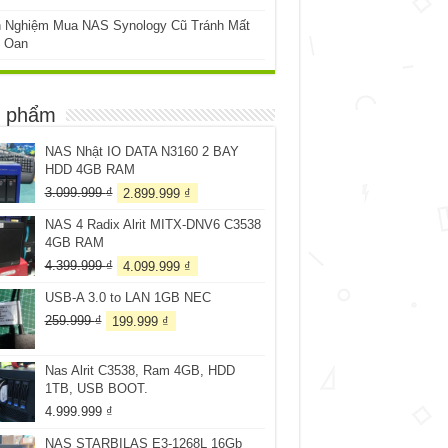
h Nghiệm Mua NAS Synology Cũ Tránh Mất
n Oan
 phẩm
NAS Nhật IO DATA N3160 2 BAY
HDD 4GB RAM
Giá
Giá
3.099.999
₫
2.899.999
₫
gốc
hiện
NAS 4 Radix Alrit MITX-DNV6 C3538
là:
tại
4GB RAM
3.099.999 ₫.
là:
2.899.999 ₫.
Giá
Giá
4.399.999
₫
4.099.999
₫
gốc
hiện
USB-A 3.0 to LAN 1GB NEC
là:
tại
4.399.999 ₫.
là:
Giá
Giá
259.999
₫
199.999
₫
4.099.999 ₫.
gốc
hiện
là:
tại
Nas Alrit C3538, Ram 4GB, HDD
259.999 ₫.
là:
1TB, USB BOOT.
199.999 ₫.
4.999.999
₫
NAS STARBILAS E3-1268L 16Gb