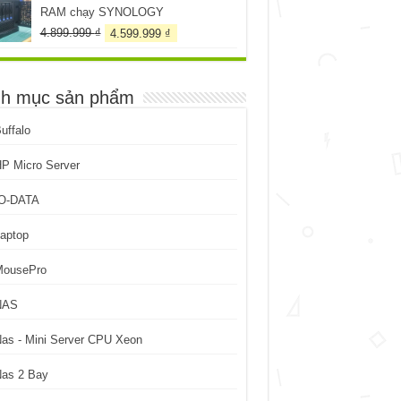
RAM chạy SYNOLOGY
Giá
Giá
4.899.999
₫
4.599.999
₫
gốc
hiện
là:
tại
4.899.999 ₫.
là:
h mục sản phẩm
4.599.999 ₫.
uffalo
P Micro Server
IO-DATA
aptop
MousePro
NAS
as - Mini Server CPU Xeon
Nas 2 Bay