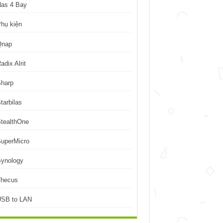
Nas 4 Bay
hụ kiện
Qnap
adix Alrit
Sharp
tarbilas
tealthOne
uperMicro
Synology
Thecus
USB to LAN