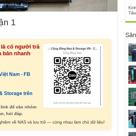
Kin
Tiề
ận 1
Sản
là có người trả
ua bán nhanh
iệt Nam - FB
 Storage trên
 link để vào nhóm
n, hỏi đáp.
nghiệm về NAS và lưu trữ — cùng nhau làm chủ dữ liệu!