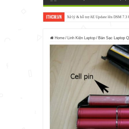
ItHCM.VN
Xử lý & hỗ trợ AE Update lên DSM 7.
NAS IO DATA N3160 2BAY 4BAY – 
Home
/
Linh Kiện Laptop
/
Bán Sạc Laptop Q