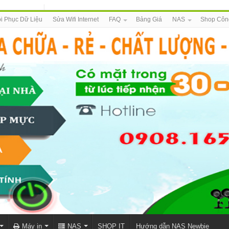
i Phục Dữ Liệu
Sửa Wifi Internet
FAQ
Bảng Giá
NAS
Shop Côn
Máy in
NAS
SHOP IT
Hướng dẫn NAS Newbie