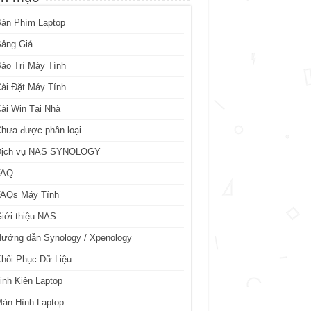
Bàn Phím Laptop
Bảng Giá
ảo Trì Máy Tính
ài Đặt Máy Tính
ài Win Tại Nhà
hưa được phân loại
Dịch vụ NAS SYNOLOGY
FAQ
FAQs Máy Tính
iới thiệu NAS
ướng dẫn Synology / Xpenology
hôi Phục Dữ Liệu
inh Kiện Laptop
àn Hình Laptop