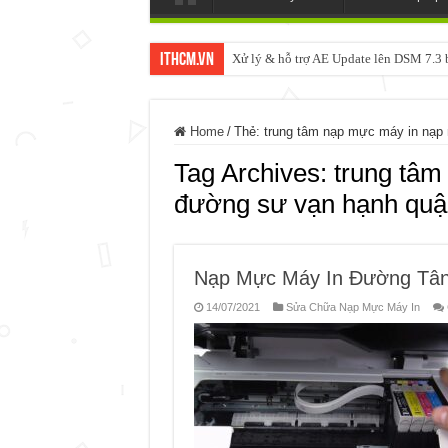
ItHCM.VN
Xử lý & hỗ trợ AE Update lên DSM 7.
Home
/
Thẻ:
trung tâm nạp mực máy in nạp
Tag Archives:
trung tâm
đường sư vạn hạnh quậ
Nạp Mực Máy In Đường Tân
14/07/2021
Sửa Chữa Nạp Mực Máy In