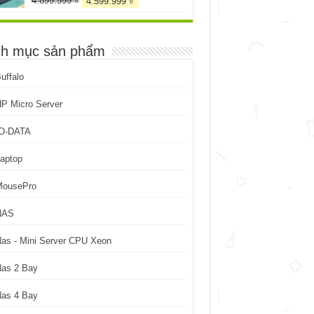
4.899.999
₫
4.599.999
₫
gốc
hiện
là:
tại
4.899.999 ₫.
là:
h mục sản phẩm
4.599.999 ₫.
uffalo
P Micro Server
IO-DATA
aptop
MousePro
NAS
as - Mini Server CPU Xeon
Nas 2 Bay
Nas 4 Bay