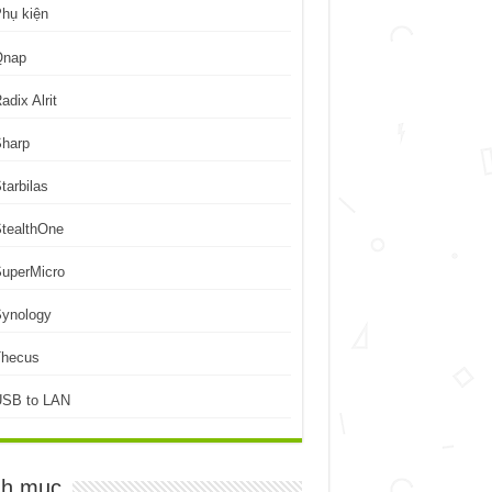
hụ kiện
Qnap
adix Alrit
Sharp
tarbilas
tealthOne
uperMicro
Synology
Thecus
USB to LAN
h mục