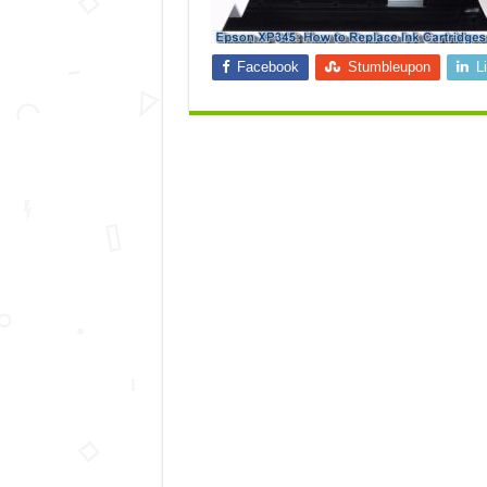
Facebook
Stumbleupon
L