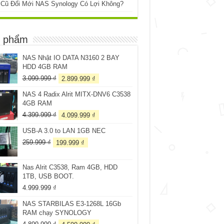
 Cũ Đổi Mới NAS Synology Có Lợi Không?
 phẩm
NAS Nhật IO DATA N3160 2 BAY
HDD 4GB RAM
Giá
Giá
3.099.999
₫
2.899.999
₫
gốc
hiện
NAS 4 Radix Alrit MITX-DNV6 C3538
là:
tại
4GB RAM
3.099.999 ₫.
là:
2.899.999 ₫.
Giá
Giá
4.399.999
₫
4.099.999
₫
gốc
hiện
USB-A 3.0 to LAN 1GB NEC
là:
tại
4.399.999 ₫.
là:
Giá
Giá
259.999
₫
199.999
₫
4.099.999 ₫.
gốc
hiện
là:
tại
Nas Alrit C3538, Ram 4GB, HDD
259.999 ₫.
là:
1TB, USB BOOT.
199.999 ₫.
4.999.999
₫
NAS STARBILAS E3-1268L 16Gb
RAM chạy SYNOLOGY
Giá
Giá