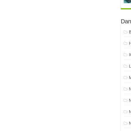
Dan
B
H
L
N