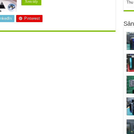
Xem tiếp
Thu
inkedIn
Pinterest
Sản