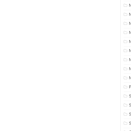
N
P
S
S