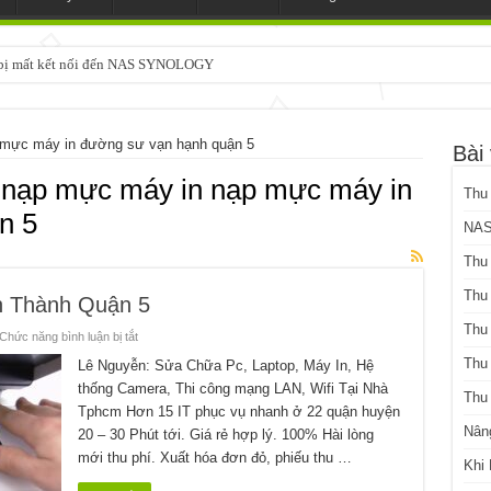
3 bị mất kết nối đến NAS SYNOLOGY
 mực máy in đường sư vạn hạnh quận 5
Bài 
 nạp mực máy in nạp mực máy in
Thu
n 5
NAS
Thu
Thu
 Thành Quận 5
Thu
ở
Chức năng bình luận bị tắt
Nạp
Mực
Thu
Lê Nguyễn: Sửa Chữa Pc, Laptop, Máy In, Hệ
Máy
thống Camera, Thi công mạng LAN, Wifi Tại Nhà
In
Thu
Đường
Tphcm Hơn 15 IT phục vụ nhanh ở 22 quận huyện
Tân
Thành
Nân
20 – 30 Phút tới. Giá rẻ hợp lý. 100% Hài lòng
Quận
5
mới thu phí. Xuất hóa đơn đỏ, phiếu thu …
Khi