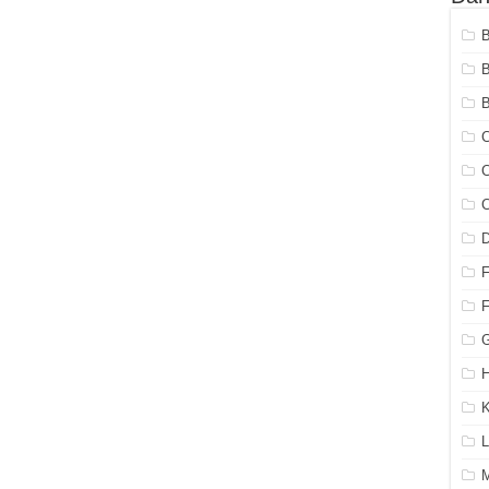
B
C
C
C
G
H
K
L
M