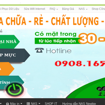
i Phục Dữ Liệu
Sửa Wifi Internet
FAQ
Bảng Giá
NAS
Shop Côn
Máy in
NAS
SHOP IT
Hướng dẫn NAS Newbie