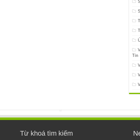
S
Ứ
V
Tín
V
V
V
Từ khoá tìm kiếm
Ne