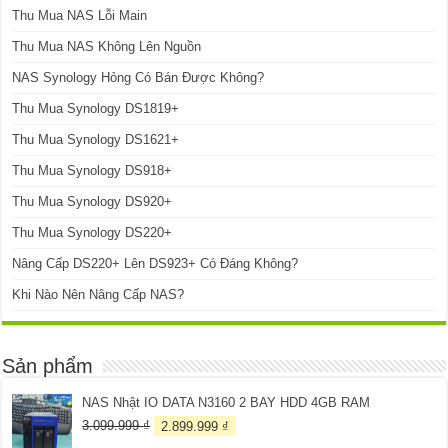
Thu Mua NAS Lỗi Main
Thu Mua NAS Không Lên Nguồn
NAS Synology Hỏng Có Bán Được Không?
Thu Mua Synology DS1819+
Thu Mua Synology DS1621+
Thu Mua Synology DS918+
Thu Mua Synology DS920+
Thu Mua Synology DS220+
Nâng Cấp DS220+ Lên DS923+ Có Đáng Không?
Khi Nào Nên Nâng Cấp NAS?
Sản phẩm
NAS Nhật IO DATA N3160 2 BAY HDD 4GB RAM
Giá
Giá
3.099.999
₫
2.899.999
₫
gốc
hiện