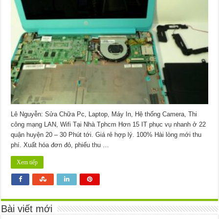
Máy
Tính
Đường
Chử
Đồng
Tử
Quận
Tân
Bình
Lê Nguyễn: Sửa Chữa Pc, Laptop, Máy In, Hệ thống Camera, Thi
công mạng LAN, Wifi Tại Nhà Tphcm Hơn 15 IT phục vụ nhanh ở 22
quận huyện 20 – 30 Phút tới. Giá rẻ hợp lý. 100% Hài lòng mới thu
phí. Xuất hóa đơn đỏ, phiếu thu …
Xem tiếp
Bài viết mới