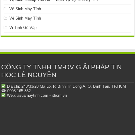
Vệ Sinh Máy Tính
Vệ Sinh Máy Tính
Vi Tính Gò Vấp
CÔNG TY TNHH TM-DV GIẢI PHÁP TIN
HỌC LÊ NGUYỄN
Địa chỉ: 243/33/28 Mã Lò, P. Bình Trị Đông A, Q. Bình Tân, TP.HCM
☎ 0908.165.362
Web: asuamaytinh.com - ithcm.vn