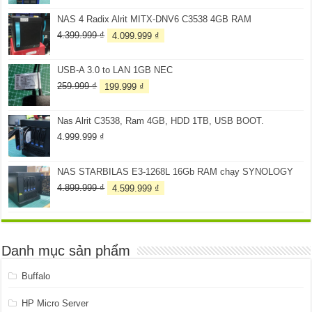
là:
tại
NAS 4 Radix Alrit MITX-DNV6 C3538 4GB RAM
3.099.999 ₫.
là:
2.899.999 ₫.
Giá
Giá
4.399.999
₫
4.099.999
₫
gốc
hiện
là:
tại
USB-A 3.0 to LAN 1GB NEC
4.399.999 ₫.
là:
4.099.999 ₫.
Giá
Giá
259.999
₫
199.999
₫
gốc
hiện
là:
tại
Nas Alrit C3538, Ram 4GB, HDD 1TB, USB BOOT.
259.999 ₫.
là:
199.999 ₫.
4.999.999
₫
NAS STARBILAS E3-1268L 16Gb RAM chạy SYNOLOGY
Giá
Giá
4.899.999
₫
4.599.999
₫
gốc
hiện
là:
tại
4.899.999 ₫.
là:
4.599.999 ₫.
Danh mục sản phẩm
Buffalo
HP Micro Server