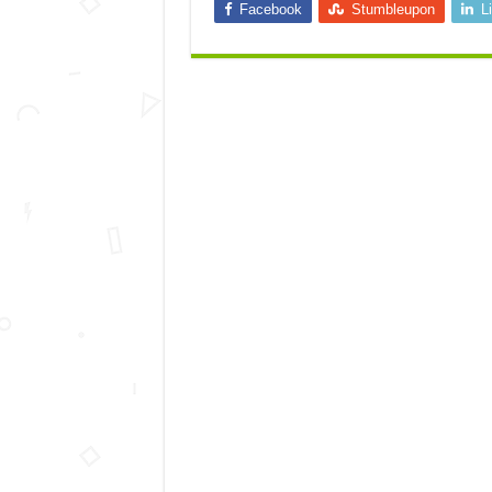
Facebook
Stumbleupon
L