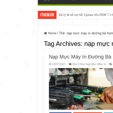
ItHCM.VN
Xử lý & hỗ trợ AE Update lên DSM 7.
Home
/
Thẻ:
nạp mực máy in đường bà ho
Tag Archives:
nạp mực 
Nạp Mực Máy In Đường Bà
14/07/2021
Sửa Chữa Nạp Mực Máy In