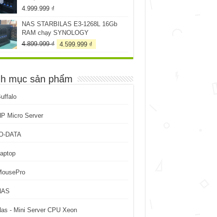
4.999.999
₫
NAS STARBILAS E3-1268L 16Gb
RAM chạy SYNOLOGY
Giá
Giá
4.899.999
₫
4.599.999
₫
gốc
hiện
là:
tại
4.899.999 ₫.
là:
h mục sản phẩm
4.599.999 ₫.
uffalo
P Micro Server
IO-DATA
aptop
MousePro
NAS
as - Mini Server CPU Xeon