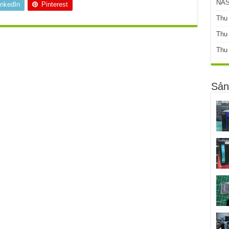
NAS
inkedIn
Pinterest
Thu
Thu
Thu
Sản