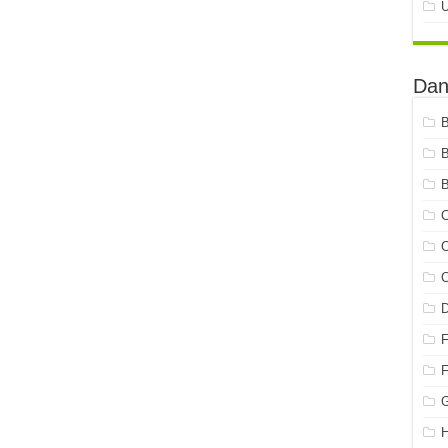
Dan
B
C
C
C
G
H