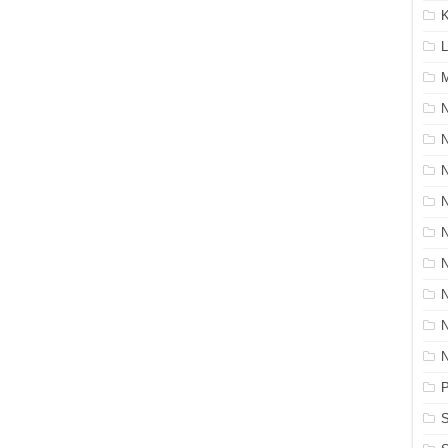
K
L
M
N
P
S