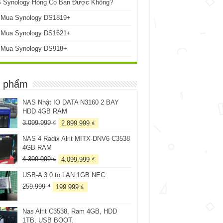
 Synology Hỏng Có Bán Được Không?
 Mua Synology DS1819+
 Mua Synology DS1621+
 Mua Synology DS918+
 phẩm
NAS Nhật IO DATA N3160 2 BAY
HDD 4GB RAM
Giá
Giá
3.099.999
₫
2.899.999
₫
gốc
hiện
NAS 4 Radix Alrit MITX-DNV6 C3538
là:
tại
4GB RAM
3.099.999 ₫.
là:
2.899.999 ₫.
Giá
Giá
4.399.999
₫
4.099.999
₫
gốc
hiện
USB-A 3.0 to LAN 1GB NEC
là:
tại
4.399.999 ₫.
là:
Giá
Giá
259.999
₫
199.999
₫
4.099.999 ₫.
gốc
hiện
là:
tại
Nas Alrit C3538, Ram 4GB, HDD
259.999 ₫.
là:
1TB, USB BOOT.
199.999 ₫.