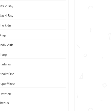
Nas 2 Bay
Nas 4 Bay
hụ kiện
Qnap
adix Alrit
Sharp
tarbilas
tealthOne
uperMicro
Synology
Thecus