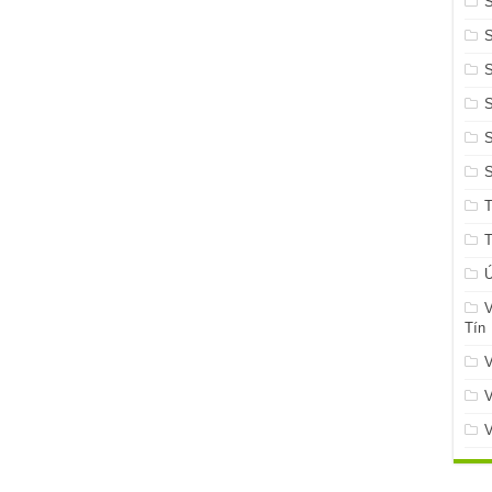
S
S
Ứ
V
Tín
V
V
V