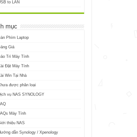
USB to LAN
h mục
Bàn Phím Laptop
Bảng Giá
ảo Trì Máy Tính
ài Đặt Máy Tính
ài Win Tại Nhà
hưa được phân loại
Dịch vụ NAS SYNOLOGY
FAQ
FAQs Máy Tính
iới thiệu NAS
ướng dẫn Synology / Xpenology