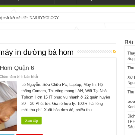
3 bị mất kết nối đến NAS SYNOLOGY
m
Bài 
máy in đường bà hom
Tha
Sup
 Hom Quận 6
Thu
ở
Chức năng bình luận bị tắt
Xử 
Nạp
Ngu
Mực
Lê Nguyễn: Sửa Chữa Pc, Laptop, Máy In, Hệ
Máy
thống Camera, Thi công mạng LAN, Wifi Tại Nhà
In
Thu
Đường
Tphcm Hơn 15 IT phục vụ nhanh ở 22 quận huyện
Bà
Sửa
Hom
20 – 30 Phút tới. Giá rẻ hợp lý. 100% Hài lòng
Quận
Xanh
6
mới thu phí. Xuất hóa đơn đỏ, phiếu thu …
Dịc
Xem tiếp
TPH
Sâu