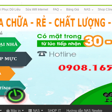
i Phục Dữ Liệu
Sửa Wifi Internet
FAQ
Bảng Giá
NAS
Shop Côn
Máy in
NAS
SHOP IT
Hướng dẫn NAS Newbie