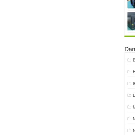
Dan
B
H
L
N