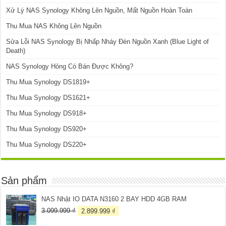
Xử Lý NAS Synology Không Lên Nguồn, Mất Nguồn Hoàn Toàn
Thu Mua NAS Không Lên Nguồn
Sửa Lỗi NAS Synology Bị Nhấp Nháy Đèn Nguồn Xanh (Blue Light of
Death)
NAS Synology Hỏng Có Bán Được Không?
Thu Mua Synology DS1819+
Thu Mua Synology DS1621+
Thu Mua Synology DS918+
Thu Mua Synology DS920+
Thu Mua Synology DS220+
Sản phẩm
NAS Nhật IO DATA N3160 2 BAY HDD 4GB RAM
Giá
Giá
3.099.999
₫
2.899.999
₫
gốc
hiện