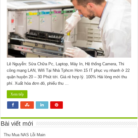
In
Đường
Số
9
Quận
6
Lê Nguyễn: Sửa Chữa Pc, Laptop, Máy In, Hệ thống Camera, Thi
công mạng LAN, Wifi Tại Nhà Tphcm Hơn 15 IT phục vụ nhanh ở 22
quận huyện 20 – 30 Phút tới. Giá rẻ hợp lý. 100% Hài lòng mới thu
phí. Xuất hóa đơn đỏ, phiếu thu …
Xem tiếp
Bài viết mới
Thu Mua NAS Lỗi Main