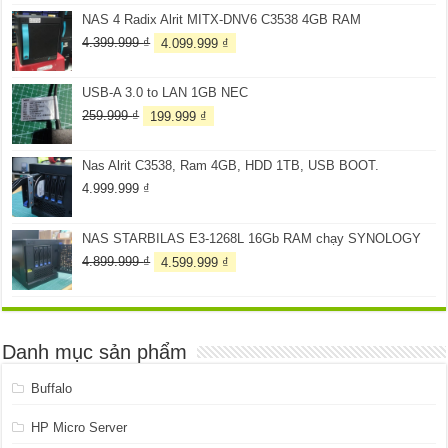
là:
tại
NAS 4 Radix Alrit MITX-DNV6 C3538 4GB RAM
3.099.999 ₫.
là:
2.899.999 ₫.
Giá
Giá
4.399.999
₫
4.099.999
₫
gốc
hiện
là:
tại
USB-A 3.0 to LAN 1GB NEC
4.399.999 ₫.
là:
4.099.999 ₫.
Giá
Giá
259.999
₫
199.999
₫
gốc
hiện
là:
tại
Nas Alrit C3538, Ram 4GB, HDD 1TB, USB BOOT.
259.999 ₫.
là:
199.999 ₫.
4.999.999
₫
NAS STARBILAS E3-1268L 16Gb RAM chạy SYNOLOGY
Giá
Giá
4.899.999
₫
4.599.999
₫
gốc
hiện
là:
tại
4.899.999 ₫.
là:
4.599.999 ₫.
Danh mục sản phẩm
Buffalo
HP Micro Server