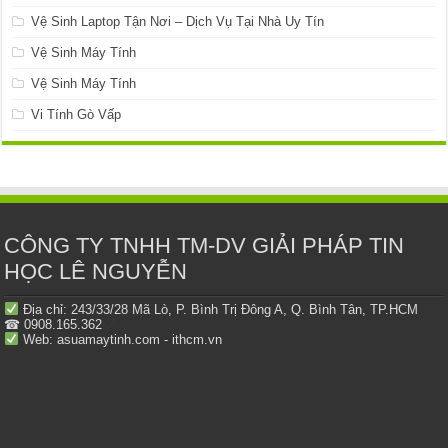
Vệ Sinh Laptop Tận Nơi – Dịch Vụ Tại Nhà Uy Tín
Vệ Sinh Máy Tính
Vệ Sinh Máy Tính
Vi Tính Gò Vấp
CÔNG TY TNHH TM-DV GIẢI PHÁP TIN
HỌC LÊ NGUYỄN
Địa chỉ: 243/33/28 Mã Lò, P. Bình Trị Đông A, Q. Bình Tân, TP.HCM
☎ 0908.165.362
Web: asuamaytinh.com - ithcm.vn