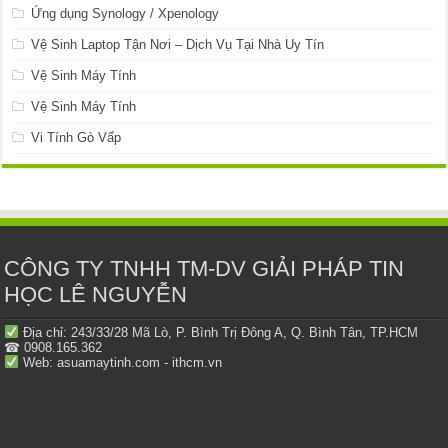
Ứng dụng Synology / Xpenology
Vệ Sinh Laptop Tận Nơi – Dịch Vụ Tại Nhà Uy Tín
Vệ Sinh Máy Tính
Vệ Sinh Máy Tính
Vi Tính Gò Vấp
CÔNG TY TNHH TM-DV GIẢI PHÁP TIN
HỌC LÊ NGUYỄN
Địa chỉ: 243/33/28 Mã Lò, P. Bình Trị Đông A, Q. Bình Tân, TP.HCM
☎ 0908.165.362
Web: asuamaytinh.com - ithcm.vn