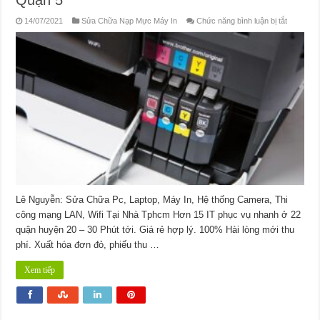
ở
14/07/2021
Sửa Chữa Nạp Mực Máy In
Chức năng bình luận bị tắt
Nạp
Mực
Máy
In
Đường
Nguyễn
Văn
Đừng
Quận
5
Lê Nguyễn: Sửa Chữa Pc, Laptop, Máy In, Hệ thống Camera, Thi
công mạng LAN, Wifi Tại Nhà Tphcm Hơn 15 IT phục vụ nhanh ở 22
quận huyện 20 – 30 Phút tới. Giá rẻ hợp lý. 100% Hài lòng mới thu
phí. Xuất hóa đơn đỏ, phiếu thu …
Xem tiếp