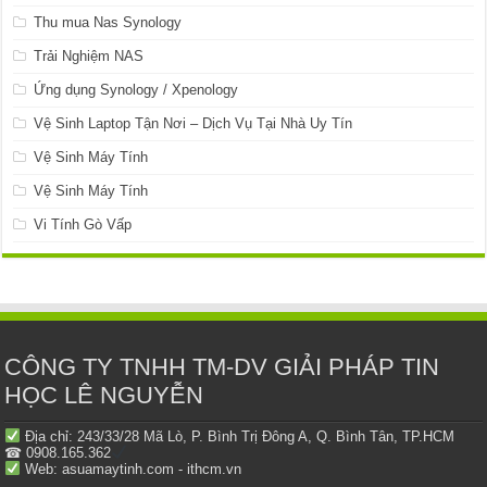
Thu mua Nas Synology
Trải Nghiệm NAS
Ứng dụng Synology / Xpenology
Vệ Sinh Laptop Tận Nơi – Dịch Vụ Tại Nhà Uy Tín
Vệ Sinh Máy Tính
Vệ Sinh Máy Tính
Vi Tính Gò Vấp
CÔNG TY TNHH TM-DV GIẢI PHÁP TIN
HỌC LÊ NGUYỄN
Địa chỉ: 243/33/28 Mã Lò, P. Bình Trị Đông A, Q. Bình Tân, TP.HCM
☎ 0908.165.362
Web: asuamaytinh.com - ithcm.vn