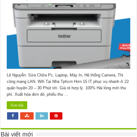
【Brother】
Dịch
vụ
nạp
mực
máy
in
Brother DCP-
B7535dw
–
Bơm
thay
tại
nhà
Lê Nguyễn: Sửa Chữa Pc, Laptop, Máy In, Hệ thống Camera, Thi
công mạng LAN, Wifi Tại Nhà Tphcm Hơn 15 IT phục vụ nhanh ở 22
quận huyện 20 – 30 Phút tới. Giá rẻ hợp lý. 100% Hài lòng mới thu
phí. Xuất hóa đơn đỏ, phiếu thu …
Xem tiếp
Bài viết mới