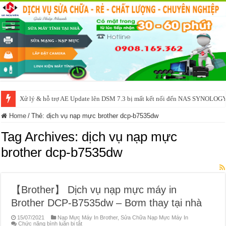
Xử lý & hỗ trợ AE Update lên DSM 7.3 bị mất kết nối đến NAS SYNOLOG
Home
/
Thẻ:
dịch vụ nạp mực brother dcp-b7535dw
Tag Archives:
dịch vụ nạp mực
brother dcp-b7535dw
【Brother】 Dịch vụ nạp mực máy in
Brother DCP-B7535dw – Bơm thay tại nhà
15/07/2021
Nạp Mực Máy In Brother
,
Sửa Chữa Nạp Mực Máy In
ở
Chức năng bình luận bị tắt