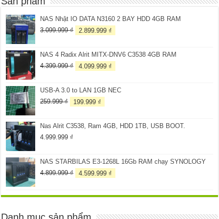
Sản phẩm
NAS Nhật IO DATA N3160 2 BAY HDD 4GB RAM
Giá
Giá
3.099.999
₫
2.899.999
₫
gốc
hiện
là:
tại
NAS 4 Radix Alrit MITX-DNV6 C3538 4GB RAM
3.099.999 ₫.
là:
2.899.999 ₫.
Giá
Giá
4.399.999
₫
4.099.999
₫
gốc
hiện
là:
tại
USB-A 3.0 to LAN 1GB NEC
4.399.999 ₫.
là:
4.099.999 ₫.
Giá
Giá
259.999
₫
199.999
₫
gốc
hiện
là:
tại
Nas Alrit C3538, Ram 4GB, HDD 1TB, USB BOOT.
259.999 ₫.
là:
199.999 ₫.
4.999.999
₫
NAS STARBILAS E3-1268L 16Gb RAM chạy SYNOLOGY
Giá
Giá
4.899.999
₫
4.599.999
₫
gốc
hiện
là:
tại
4.899.999 ₫.
là:
4.599.999 ₫.
Danh mục sản phẩm