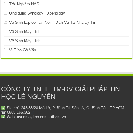
Trải Nghiệm NAS
Ứng dụng Synology / Xpenology
Vệ Sinh Laptop Tận Nơi – Dịch Vụ Tại Nhà Uy Tín
Vệ Sinh Máy Tính
Vệ Sinh Máy Tính
Vi Tính Gò Vấp
CÔNG TY TNHH TM-DV GIẢI PHÁP TIN
HỌC LÊ NGUYỄN
Địa chỉ: 243/33/28 Mã Lò, P. Bình Trị Đông A, Q. Bình Tân, TP.HCM
☎ 0908.165.362
Web: asuamaytinh.com - ithcm.vn