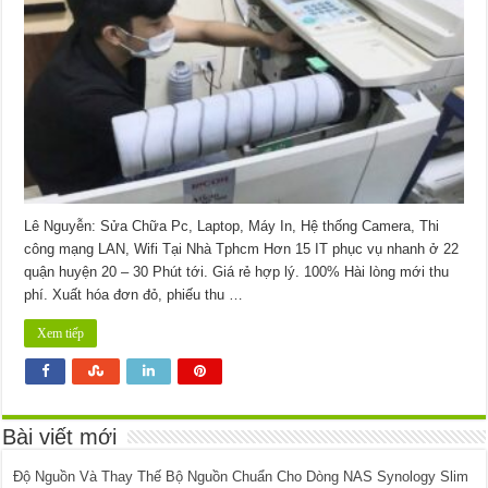
In
Đường
Số
61
Quận
6
Lê Nguyễn: Sửa Chữa Pc, Laptop, Máy In, Hệ thống Camera, Thi
công mạng LAN, Wifi Tại Nhà Tphcm Hơn 15 IT phục vụ nhanh ở 22
quận huyện 20 – 30 Phút tới. Giá rẻ hợp lý. 100% Hài lòng mới thu
phí. Xuất hóa đơn đỏ, phiếu thu …
Xem tiếp
Bài viết mới
Độ Nguồn Và Thay Thế Bộ Nguồn Chuẩn Cho Dòng NAS Synology Slim