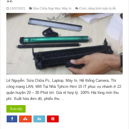
ở
13/07/2021
Sửa Chữa Nạp Mực Máy In
Chức năng bình luận bị tắt
Nạp
Mực
Máy
In
Đường
Trần
Thị
Hè
Quận
12
Lê Nguyễn: Sửa Chữa Pc, Laptop, Máy In, Hệ thống Camera, Thi
công mạng LAN, Wifi Tại Nhà Tphcm Hơn 15 IT phục vụ nhanh ở 22
quận huyện 20 – 30 Phút tới. Giá rẻ hợp lý. 100% Hài lòng mới thu
phí. Xuất hóa đơn đỏ, phiếu thu …
Xem tiếp