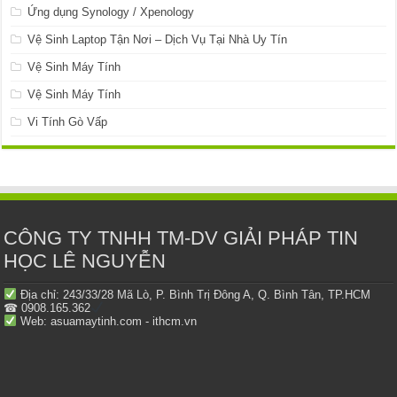
Ứng dụng Synology / Xpenology
Vệ Sinh Laptop Tận Nơi – Dịch Vụ Tại Nhà Uy Tín
Vệ Sinh Máy Tính
Vệ Sinh Máy Tính
Vi Tính Gò Vấp
CÔNG TY TNHH TM-DV GIẢI PHÁP TIN
HỌC LÊ NGUYỄN
Địa chỉ: 243/33/28 Mã Lò, P. Bình Trị Đông A, Q. Bình Tân, TP.HCM
☎ 0908.165.362
Web: asuamaytinh.com - ithcm.vn