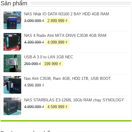
Sản phẩm
NAS Nhật IO DATA N3160 2 BAY HDD 4GB RAM
Giá
Giá
3.099.999
₫
2.899.999
₫
gốc
hiện
là:
tại
NAS 4 Radix Alrit MITX-DNV6 C3538 4GB RAM
3.099.999 ₫.
là:
2.899.999 ₫.
Giá
Giá
4.399.999
₫
4.099.999
₫
gốc
hiện
là:
tại
USB-A 3.0 to LAN 1GB NEC
4.399.999 ₫.
là:
4.099.999 ₫.
Giá
Giá
259.999
₫
199.999
₫
gốc
hiện
là:
tại
Nas Alrit C3538, Ram 4GB, HDD 1TB, USB BOOT.
259.999 ₫.
là:
199.999 ₫.
4.999.999
₫
NAS STARBILAS E3-1268L 16Gb RAM chạy SYNOLOGY
Giá
Giá
4.899.999
₫
4.599.999
₫
gốc
hiện
là:
tại
4.899.999 ₫.
là:
4.599.999 ₫.