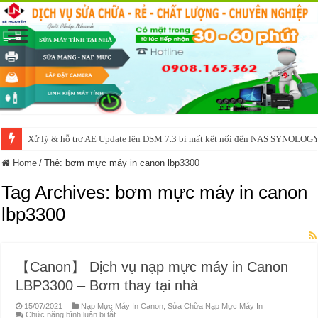
Xử lý & hỗ trợ AE Update lên DSM 7.3 bị mất kết nối đến NAS SYNOLOG
Home
/
Thẻ:
bơm mực máy in canon lbp3300
Tag Archives:
bơm mực máy in canon
lbp3300
【Canon】 Dịch vụ nạp mực máy in Canon
LBP3300 – Bơm thay tại nhà
15/07/2021
Nạp Mực Máy In Canon
,
Sửa Chữa Nạp Mực Máy In
ở
Chức năng bình luận bị tắt