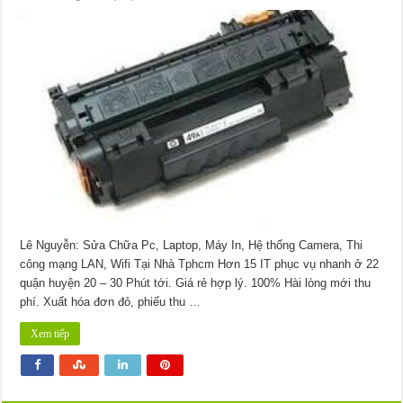
【Canon】
Dịch
vụ
nạp
mực
máy
in
Canon
LBP3300
–
Bơm
thay
tại
nhà
Lê Nguyễn: Sửa Chữa Pc, Laptop, Máy In, Hệ thống Camera, Thi
công mạng LAN, Wifi Tại Nhà Tphcm Hơn 15 IT phục vụ nhanh ở 22
quận huyện 20 – 30 Phút tới. Giá rẻ hợp lý. 100% Hài lòng mới thu
phí. Xuất hóa đơn đỏ, phiếu thu …
Xem tiếp