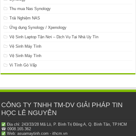
Thu mua Nas Synology
Trải Nghiệm NAS
Ứng dụng Synology / Xpenology
Vệ Sinh Laptop Tận Nơi – Dịch Vụ Tại Nhà Uy Tín
Vệ Sinh Máy Tính
Vệ Sinh Máy Tính
Vi Tính Gò Vấp
CÔNG TY TNHH TM-DV GIẢI PHÁP TIN
HỌC LÊ NGUYỄN
Địa chỉ: 243/33/28 Mã Lò, P. Bình Trị Đông A, Q. Bình Tân, TP.HCM
☎ 0908.165.362
Web: asuamaytinh.com - ithcm.vn