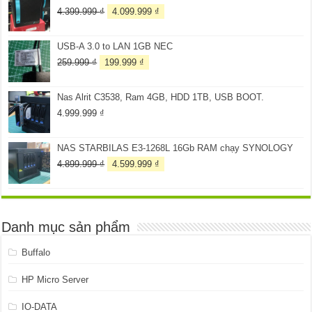
2.899.999 ₫.
Giá
Giá
4.399.999
₫
4.099.999
₫
gốc
hiện
là:
tại
USB-A 3.0 to LAN 1GB NEC
4.399.999 ₫.
là:
4.099.999 ₫.
Giá
Giá
259.999
₫
199.999
₫
gốc
hiện
là:
tại
Nas Alrit C3538, Ram 4GB, HDD 1TB, USB BOOT.
259.999 ₫.
là:
199.999 ₫.
4.999.999
₫
NAS STARBILAS E3-1268L 16Gb RAM chạy SYNOLOGY
Giá
Giá
4.899.999
₫
4.599.999
₫
gốc
hiện
là:
tại
4.899.999 ₫.
là:
4.599.999 ₫.
Danh mục sản phẩm
Buffalo
HP Micro Server
IO-DATA