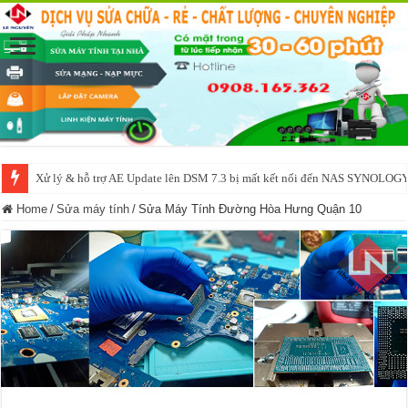
Xử lý & hỗ trợ AE Update lên DSM 7.3 bị mất kết nối đến NAS SYNOLOG
NAS IO DATA N3160 2BAY 4BAY – chạy SYNOLOGY, OMV, CASA OS,
Home
/
Sửa máy tính
/
Sửa Máy Tính Đường Hòa Hưng Quận 10