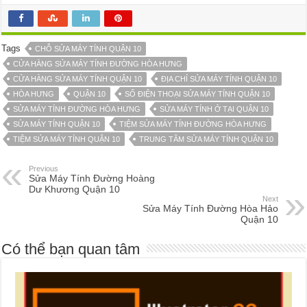
Tags
CHỖ SỬA MÁY TÍNH QUẬN 10
CỬA HÀNG SỬA MÁY TÍNH ĐƯỜNG HÒA HƯNG
CỬA HÀNG SỬA MÁY TÍNH QUẬN 10
ĐỊA CHỈ SỬA MÁY TÍNH QUẬN 10
HÒA HƯNG
QUẬN 10
SỐ ĐIỆN THOẠI SỬA MÁY TÍNH QUẬN 10
SỬA MÁY TÍNH ĐƯỜNG HÒA HƯNG
SỬA MÁY TÍNH Ở TẠI QUẬN 10
SỬA MÁY TÍNH QUẬN 10
TIỆM SỬA MÁY TÍNH ĐƯỜNG HÒA HƯNG
TIỆM SỬA MÁY TÍNH QUẬN 10
TRUNG TÂM SỬA MÁY TÍNH QUẬN 10
Previous
Sửa Máy Tính Đường Hoàng
Dư Khương Quận 10
Next
Sửa Máy Tính Đường Hòa Hảo
Quận 10
Có thể bạn quan tâm