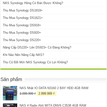
NAS Synology Hỏng Có Bán Được Không?
Thu Mua Synology DS1819+
Thu Mua Synology DS1621+
Thu Mua Synology DS918+
Thu Mua Synology DS920+
Thu Mua Synology DS220+
Nâng Cấp DS220+ Lên DS923+ Có Đáng Không?
Khi Nào Nên Nâng Cấp NAS?
Thu Cũ Đổi Mới NAS Synology Có Lợi Không?
Sản phẩm
NAS Nhật IO DATA N3160 2 BAY HDD 4GB RAM
Giá
Giá
3.099.999
₫
2.899.999
₫
gốc
hiện
là:
tại
NAS 4 Radix Alrit MITX-DNV6 C3538 4GB RAM
3.099.999 ₫.
là: