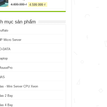
Giá
Giá
4.899.999
₫
4.599.999
₫
gốc
hiện
là:
tại
4.899.999 ₫.
là:
h mục sản phẩm
4.599.999 ₫.
uffalo
P Micro Server
IO-DATA
aptop
MousePro
NAS
as - Mini Server CPU Xeon
Nas 2 Bay
Nas 4 Bay