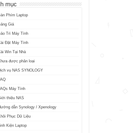
h mục
Bàn Phím Laptop
Bảng Giá
ảo Trì Máy Tính
ài Đặt Máy Tính
ài Win Tại Nhà
hưa được phân loại
Dịch vụ NAS SYNOLOGY
FAQ
FAQs Máy Tính
iới thiệu NAS
ướng dẫn Synology / Xpenology
hôi Phục Dữ Liệu
inh Kiện Laptop