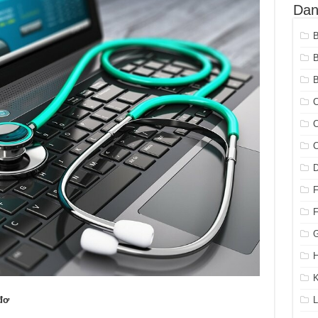
Dan
B
C
C
C
G
H
K
đơ
L