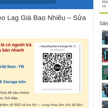
Nhữ
Cũ
eo Lag Giá Bao Nhiêu – Sửa
Sản
là có người trả
ua bán nhanh
iệt Nam - FB
 Storage trên
 link để vào nhóm
n, hỏi đáp.
nghiệm về NAS và lưu trữ — cùng nhau làm chủ dữ liệu!