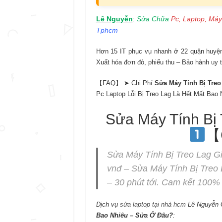
Lê Nguyễn
Sửa Chữa
Pc, Laptop, Máy
:
Tphcm
Hơn 15 IT phục vụ nhanh ở 22 quận huyện 
Xuất hóa đơn đỏ, phiếu thu – Bảo hành uy t
【FAQ】 ➤ Chi Phí
Sửa Máy Tính Bị Treo
Pc Laptop Lỗi Bị Treo Lag Là Hết Mất Bao
Sửa Máy Tính Bị 
【
Sửa Máy Tính Bị Treo Lag Gi
vnđ – Sửa Máy Tính Bị Tre
– 30 phút tới. Cam kết 100% 
Dịch vụ
sửa laptop tại nhà hcm
Lê Nguyễn 
Bao Nhiêu – Sửa Ở Đâu?
: