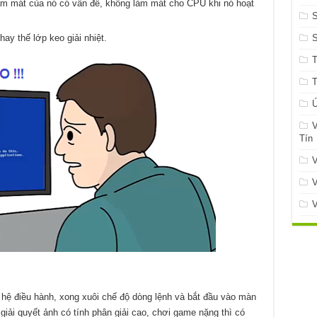
làm mát của nó có vấn đề, không làm mát cho CPU khi nó hoạt
S
ay thế lớp keo giải nhiệt.
Ứ
V
Tín
V
V
V
i hệ điều hành, xong xuôi chế độ dòng lệnh và bắt đầu vào màn
giải quyết ảnh có tính phân giải cao, chơi game nặng thì có