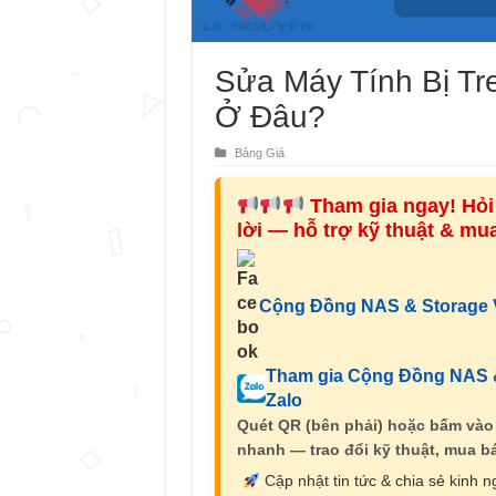
Sửa Máy Tính Bị Tr
Ở Đâu?
Bảng Giá
Tham gia ngay! Hỏi 
lời — hỗ trợ kỹ thuật & m
Cộng Đồng NAS & Storage V
Tham gia Cộng Đồng NAS &
Zalo
Quét QR (bên phải) hoặc bấm vào
nhanh — trao đổi kỹ thuật, mua bá
Cập nhật tin tức & chia sẻ kinh 