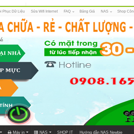
i Phục Dữ Liệu
Sửa Wifi Internet
FAQ
Bảng Giá
NAS
Shop Côn
Máy in
NAS
SHOP IT
Hướng dẫn NAS Newbie