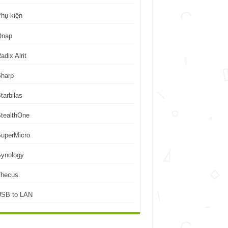
hụ kiện
Qnap
adix Alrit
Sharp
tarbilas
tealthOne
uperMicro
Synology
Thecus
USB to LAN