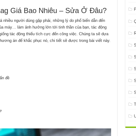
Lag Giá Bao Nhiêu – Sửa Ở Đâu?
P
 nhiều người dùng gặp phải, những lý do phổ biến dẫn đến
ủa máy… làm ảnh hưởng lớn tới tinh thần của bạn, tác động
R
giống tác động thiếu tích cực đến công việc. Chúng ta sẽ dựa
ơng án để khắc phục nó, chi tiết sẽ được trong bài viết này.
S
S
vấn đề
S
ơ