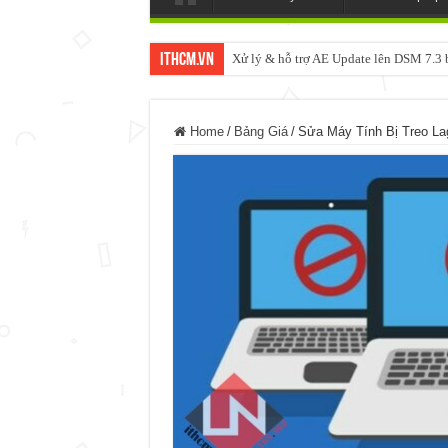
ItHCM.VN
Xử lý & hỗ trợ AE Update lên DSM 7.
Home
/
Bảng Giá
/
Sửa Máy Tính Bị Treo La