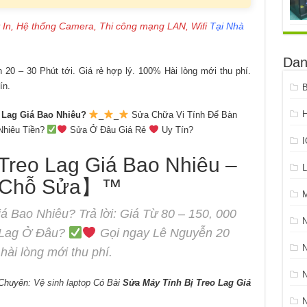
 In, Hệ thống Camera, Thi công mạng LAN, Wifi
Tại Nhà
Dan
20 – 30 Phút tới. Giá rẻ hợp lý. 100% Hài lòng mới thu phí.
ín.
B
H
 Lag Giá Bao Nhiêu?
_
_
Sửa Chữa Vi Tính Để Bàn
 Nhiêu Tiền?
Sửa Ở Đâu Giá Rẻ
Uy Tín?
Treo Lag Giá Bao Nhiêu –
L
Chỗ Sửa】™
á Bao Nhiêu? Trả lời: Giá Từ 80 – 150, 000
o Lag Ở Đâu?
Gọi ngay Lê Nguyễn 20
N
hài lòng mới thu phí.
Chuyên:
Vệ sinh laptop
Có Bài
Sửa Máy Tính Bị Treo Lag Giá