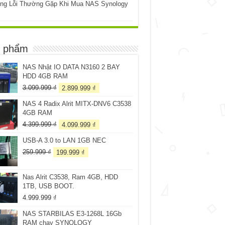
ng Lỗi Thường Gặp Khi Mua NAS Synology
 phẩm
NAS Nhật IO DATA N3160 2 BAY
HDD 4GB RAM
Giá
Giá
3.099.999
₫
2.899.999
₫
gốc
hiện
NAS 4 Radix Alrit MITX-DNV6 C3538
là:
tại
4GB RAM
3.099.999 ₫.
là:
2.899.999 ₫.
Giá
Giá
4.399.999
₫
4.099.999
₫
gốc
hiện
USB-A 3.0 to LAN 1GB NEC
là:
tại
4.399.999 ₫.
là:
Giá
Giá
259.999
₫
199.999
₫
4.099.999 ₫.
gốc
hiện
là:
tại
Nas Alrit C3538, Ram 4GB, HDD
259.999 ₫.
là:
1TB, USB BOOT.
199.999 ₫.
4.999.999
₫
NAS STARBILAS E3-1268L 16Gb
RAM chạy SYNOLOGY