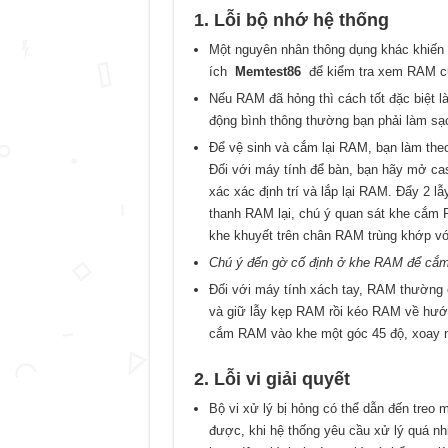
1. Lỗi bộ nhớ hệ thống
Một nguyên nhân thông dụng khác khiến má
ích
Memtest86
để kiểm tra xem RAM củ
Nếu RAM đã hỏng thì cách tốt đặc biệt l
động bình thông thường bạn phải làm sạ
Để vệ sinh và cắm lại RAM, bạn làm theo
Đối với máy tính để bàn, bạn hãy mở ca
xác xác định trí và lắp lại RAM. Đẩy 2 
thanh RAM lại, chú ý quan sát khe cắm 
khe khuyết trên chân RAM trùng khớp với
Chú ý đến gờ cố định ở khe RAM để cắ
Đối với máy tính xách tay, RAM thường 
và giữ lẫy kẹp RAM rồi kéo RAM về hướ
cắm RAM vào khe một góc 45 độ, xoay nh
2. Lỗi vi giải quyết
Bộ vi xử lý bị hỏng có thể dẫn đến treo
được, khi hệ thống yêu cầu xử lý quá 