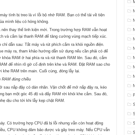
M
N
y tính bị treo là vì lỗi bộ nhớ RAM. Bạn có thể tải về tiện
a mình liệu có hỏng không.
à nên thay thế linh kiện mới. Trong trường hợp RAM vẫn hoạt
ch và cắm lại thanh RAM để tăng cường vùng mạch tiếp xúc.
 chỉ dẫn sau: Tắt máy và rút phích cắm ra khỏi nguồn điện.
se máy ra, tham khảo hướng dẫn sử dụng nếu cần phải có để
lẫy khóa RAM ở hai phía ra và rút thanh RAM lên. Sau đó, cắm
RAM để nhìn rõ gờ cố định trên khe và RAM. Đặt RAM sao cho
 khe RAM trên main. Cuối cùng, đóng lẫy lại.
m RAM đúng chiều
ở sau nắp đậy có dán nhãn. Vặn chốt để mở nắp đậy ra, kéo
ng bạn một góc 45 độ và đẩy RAM rời khỏi khe cắm. Sau đó,
P
ẹ dịu cho tới khi lẫy kẹp chặt RAM.
S
 máy. Có trường hợp CPU đã bị lỗi nhưng vẫn còn hoạt động
S
nhiều, CPU không đảm bảo được và gây treo máy. Nếu CPU vẫn