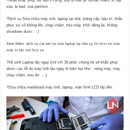
?Nhận khắc phục dữ liệu ổ cứng, usb bị mất do format nhầm, lỡ tay
xóa, bị bad, xóa partition ….
?Dịch vụ Sửa chữa máy tính, laptop tại nhà. (nâng cấp, bảo trì; khắc
phục sự cố không lên, chạy chậm, treo máy, khởi động lại, không
shutdown được …)
Xem thêm:
dịch vụ cài win
vs
sửa laptop tại nhà uy tín hcm
vs
sửa
máy in tận nơi hcm
vs
?Vệ sinh Laptop lấy ngay (chỉ với 30 phút, chúng tôi sẽ khắc phục
được các lỗi do máy tính lâu ngày bị bám bụi như : nóng máy, máy
chạy chậm, treo đơ … )
?Sửa chữa mainboard máy tính, laptop, màn hình LCD lấy liền.