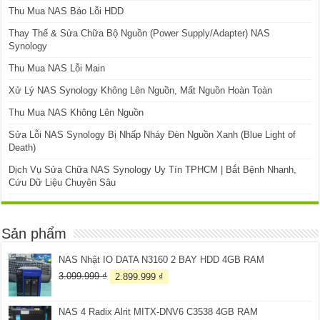
Thu Mua NAS Báo Lỗi HDD
Thay Thế & Sửa Chữa Bộ Nguồn (Power Supply/Adapter) NAS
Synology
Thu Mua NAS Lỗi Main
Xử Lý NAS Synology Không Lên Nguồn, Mất Nguồn Hoàn Toàn
Thu Mua NAS Không Lên Nguồn
Sửa Lỗi NAS Synology Bị Nhấp Nháy Đèn Nguồn Xanh (Blue Light of
Death)
Dịch Vụ Sửa Chữa NAS Synology Uy Tín TPHCM | Bắt Bệnh Nhanh,
Cứu Dữ Liệu Chuyên Sâu
Sản phẩm
NAS Nhật IO DATA N3160 2 BAY HDD 4GB RAM
Giá
Giá
3.099.999
₫
2.899.999
₫
gốc
hiện
là:
tại
NAS 4 Radix Alrit MITX-DNV6 C3538 4GB RAM
3.099.999 ₫.
là: