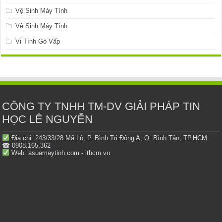
Vệ Sinh Máy Tính
Vệ Sinh Máy Tính
Vi Tính Gò Vấp
CÔNG TY TNHH TM-DV GIẢI PHÁP TIN
HỌC LÊ NGUYỄN
Địa chỉ: 243/33/28 Mã Lò, P. Bình Trị Đông A, Q. Bình Tân, TP.HCM
☎ 0908.165.362
Web: asuamaytinh.com - ithcm.vn