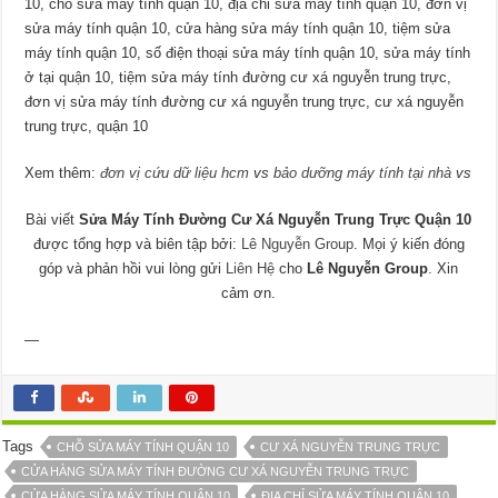
10, chỗ sửa máy tính quận 10, địa chỉ sửa máy tính quận 10, đơn vị
sửa máy tính quận 10, cửa hàng sửa máy tính quận 10, tiệm sửa
máy tính quận 10, số điện thoại sửa máy tính quận 10, sửa máy tính
ở tại quận 10, tiệm sửa máy tính đường cư xá nguyễn trung trực,
đơn vị sửa máy tính đường cư xá nguyễn trung trực, cư xá nguyễn
trung trực, quận 10
Xem thêm:
đơn vị cứu dữ liệu hcm
vs
bảo dưỡng máy tính tại nhà
vs
Bài viết
Sửa Máy Tính Đường Cư Xá Nguyễn Trung Trực Quận 10
được tổng hợp và biên tập bởi:
Lê Nguyễn Group
. Mọi ý kiến đóng
góp và phản hồi vui lòng gửi
Liên Hệ
cho
Lê Nguyễn Group
. Xin
cảm ơn.
—
Tags
CHỖ SỬA MÁY TÍNH QUẬN 10
CƯ XÁ NGUYỄN TRUNG TRỰC
CỬA HÀNG SỬA MÁY TÍNH ĐƯỜNG CƯ XÁ NGUYỄN TRUNG TRỰC
CỬA HÀNG SỬA MÁY TÍNH QUẬN 10
ĐỊA CHỈ SỬA MÁY TÍNH QUẬN 10