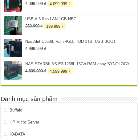
2.899.999 ₫.
Giá
Giá
4.399.999
₫
4.099.999
₫
gốc
hiện
là:
tại
USB-A 3.0 to LAN 1GB NEC
4.399.999 ₫.
là:
4.099.999 ₫.
Giá
Giá
259.999
₫
199.999
₫
gốc
hiện
là:
tại
Nas Alrit C3538, Ram 4GB, HDD 1TB, USB BOOT.
259.999 ₫.
là:
199.999 ₫.
4.999.999
₫
NAS STARBILAS E3-1268L 16Gb RAM chạy SYNOLOGY
Giá
Giá
4.899.999
₫
4.599.999
₫
gốc
hiện
là:
tại
4.899.999 ₫.
là:
4.599.999 ₫.
Danh mục sản phẩm
Buffalo
HP Micro Server
IO-DATA