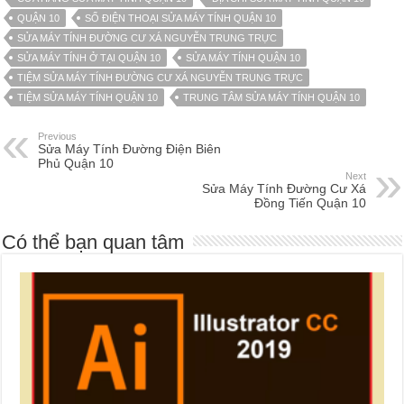
QUẬN 10
SỐ ĐIỆN THOẠI SỬA MÁY TÍNH QUẬN 10
SỬA MÁY TÍNH ĐƯỜNG CƯ XÁ NGUYỄN TRUNG TRỰC
SỬA MÁY TÍNH Ở TẠI QUẬN 10
SỬA MÁY TÍNH QUẬN 10
TIỆM SỬA MÁY TÍNH ĐƯỜNG CƯ XÁ NGUYỄN TRUNG TRỰC
TIỆM SỬA MÁY TÍNH QUẬN 10
TRUNG TÂM SỬA MÁY TÍNH QUẬN 10
Previous
Sửa Máy Tính Đường Điện Biên
Phủ Quận 10
Next
Sửa Máy Tính Đường Cư Xá
Đồng Tiến Quận 10
Có thể bạn quan tâm