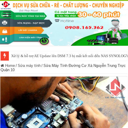
Xử lý & hỗ trợ AE Update lên DSM 7.3 bị mất kết nối đến NAS SYNOLOG
NAS IO DATA N3160 2BAY 4BAY – chạy SYNOLOGY, OMV, CASA OS,
Home
/
Sửa máy tính
/
Sửa Máy Tính Đường Cư Xá Nguyễn Trung Trực
Quận 10