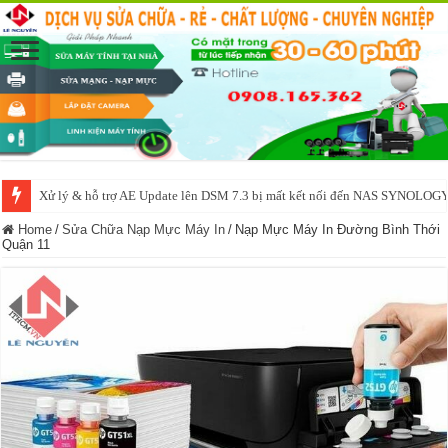
Xử lý & hỗ trợ AE Update lên DSM 7.3 bị mất kết nối đến NAS SYNOLOG
NAS IO DATA N3160 2BAY 4BAY – chạy SYNOLOGY, OMV, CASA OS,
Home
/
Sửa Chữa Nạp Mực Máy In
/
Nạp Mực Máy In Đường Bình Thới
Quận 11