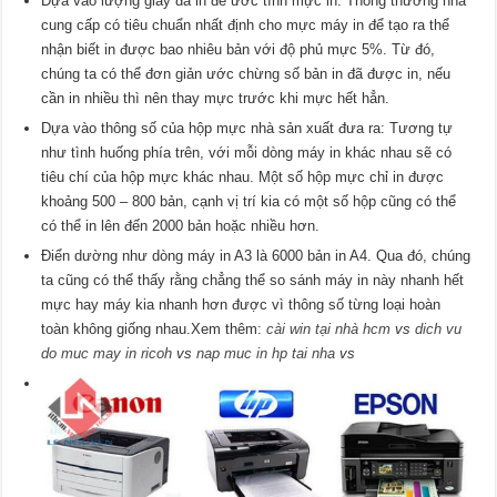
Dựa vào lượng giấy đã in để ước tính mực in: Thông thường nhà
cung cấp có tiêu chuẩn nhất định cho mực máy in để tạo ra thể
nhận biết in được bao nhiêu bản với độ phủ mực 5%. Từ đó,
chúng ta có thể đơn giản ước chừng số bản in đã được in, nếu
cần in nhiều thì nên thay mực trước khi mực hết hẳn.
Dựa vào thông số của hộp mực nhà sản xuất đưa ra: Tương tự
như tình huống phía trên, với mỗi dòng máy in khác nhau sẽ có
tiêu chí của hộp mực khác nhau. Một số hộp mực chỉ in được
khoảng 500 – 800 bản, cạnh vị trí kia có một số hộp cũng có thể
có thể in lên đến 2000 bản hoặc nhiều hơn.
Điển dường như dòng máy in A3 là 6000 bản in A4. Qua đó, chúng
ta cũng có thể thấy rằng chẳng thể so sánh máy in này nhanh hết
mực hay máy kia nhanh hơn được vì thông số từng loại hoàn
toàn không giống nhau.Xem thêm:
cài win tại nhà hcm
vs
dich vu
do muc may in ricoh
vs
nap muc in hp tai nha
vs