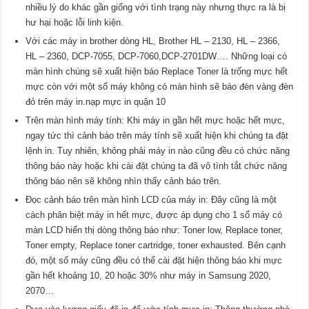
nhiều lý do khác gần giống với tình trạng này nhưng thực ra là bị
hư hại hoặc lỗi linh kiện.
Với các máy in brother dòng HL, Brother HL – 2130, HL – 2366,
HL – 2360, DCP-7055, DCP-7060,DCP-2701DW…. Những loại có
màn hình chúng sẽ xuất hiện báo Replace Toner là trống mực hết
mực còn với một số máy không có màn hình sẽ báo đèn vàng đèn
đỏ trên máy in.nạp mực in quận 10
Trên màn hình máy tính: Khi máy in gần hết mực hoặc hết mực,
ngay tức thì cảnh báo trên máy tính sẽ xuất hiện khi chúng ta đặt
lệnh in. Tuy nhiên, không phải máy in nào cũng đều có chức năng
thông báo này hoặc khi cài đặt chúng ta đã vô tình tắt chức năng
thông báo nên sẽ không nhìn thấy cảnh báo trên.
Đọc cảnh báo trên màn hình LCD của máy in: Đây cũng là một
cách phân biệt máy in hết mực, được áp dụng cho 1 số máy có
màn LCD hiển thị dòng thông báo như: Toner low, Replace toner,
Toner empty, Replace toner cartridge, toner exhausted. Bên cạnh
đó, một số máy cũng đều có thể cài đặt hiện thông báo khi mực
gần hết khoảng 10, 20 hoặc 30% như máy in Samsung 2020,
2070…