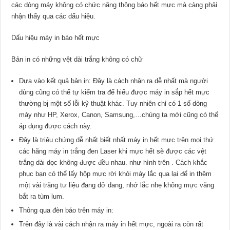
các dòng máy không có chức năng thông báo hết mực mà càng phải
nhận thấy qua các dấu hiệu.
Dấu hiệu máy in báo hết mực
Bản in có những vệt dài trắng không có chữ
Dựa vào kết quả bản in: Đây là cách nhận ra dễ nhất mà người
dùng cũng có thể tự kiểm tra để hiểu được máy in sắp hết mực
thường bị một số lỗi kỹ thuật khác. Tuy nhiên chỉ có 1 số dòng
máy như HP, Xerox, Canon, Samsung,…chúng ta mới cũng có thể
áp dụng được cách này.
Đây là triệu chứng dễ nhất biết nhất máy in hết mực trên mọi thứ
các hãng máy in trắng đen Laser khi mực hết sẽ được các vệt
trắng dài dọc không được đều nhau. như hình trên . Cách khắc
phục bạn có thể lấy hộp mực rời khỏi máy lắc qua lại để in thêm
một vài trăng tư liệu đang dở dang, nhớ lắc nhẹ không mực văng
bắt ra tùm lum.
Thông qua đèn báo trên máy in:
Trên đây là vài cách nhận ra máy in hết mực, ngoài ra còn rất