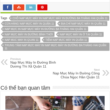
Tags
CHỖ NẠP MỰC MÁY IN NẠP MỰC MÁY IN ĐƯỜNG BA THÁNG HAI QUẬN 11
CỬA HÀNG NẠP MỰC MÁY IN QUẬN 11
ĐỊA CHỈ NẠP MỰC MÁY IN QUẬN 11
NẠP MỰC IN NẠP MỰC MÁY IN ĐƯỜNG BA THÁNG HAI QUẬN 11
NẠP MỰC MÁY IN ĐƯỜNG BÌNH THỚI
NẠP MỰC MÁY IN Ở TẠI QUẬN 11
NAP MUC MAY IN QUAN 11
TIỆM NẠP MỰC MÁY IN QUẬN 11
TRUNG TÂM NẠP MỰC MÁY IN NẠP MỰC MÁY IN ĐƯỜNG BA THÁNG HAI QUẬN
11
Previous
Nạp Mực Máy In Đường Bình
Dương Thi Xã Quận 11
Next
Nạp Mực Máy In Đường Công
Chúa Ngọc Hân Quận 11
Có thể bạn quan tâm