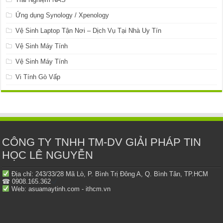
Ứng dụng Synology / Xpenology
Vệ Sinh Laptop Tận Nơi – Dịch Vụ Tại Nhà Uy Tín
Vệ Sinh Máy Tính
Vệ Sinh Máy Tính
Vi Tính Gò Vấp
CÔNG TY TNHH TM-DV GIẢI PHÁP TIN
HỌC LÊ NGUYỄN
Địa chỉ: 243/33/28 Mã Lò, P. Bình Trị Đông A, Q. Bình Tân, TP.HCM
☎ 0908.165.362
Web: asuamaytinh.com - ithcm.vn