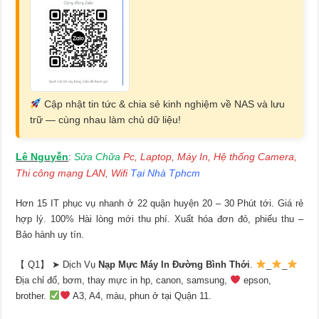
Cập nhật tin tức & chia sẻ kinh nghiệm về NAS và lưu
trữ — cùng nhau làm chủ dữ liệu!
Lê Nguyễn
Sửa Chữa
Pc, Laptop, Máy In, Hệ thống Camera,
:
Thi công mạng LAN, Wifi
Tại Nhà Tphcm
Hơn 15 IT phục vụ nhanh ở 22 quận huyện 20 – 30 Phút tới. Giá rẻ
hợp lý. 100% Hài lòng mới thu phí. Xuất hóa đơn đỏ, phiếu thu –
Bảo hành uy tín.
【 Q1】 ➤ Dịch Vụ
Nạp Mực Máy In Đường Bình Thới
.
_
_
Địa chỉ đổ, bơm, thay mực in hp, canon, samsung,
epson,
brother.
A3, A4, màu, phun ở tại Quận 11.