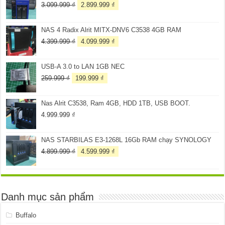
Giá
Giá
3.099.999
₫
2.899.999
₫
gốc
hiện
là:
tại
NAS 4 Radix Alrit MITX-DNV6 C3538 4GB RAM
3.099.999 ₫.
là:
2.899.999 ₫.
Giá
Giá
4.399.999
₫
4.099.999
₫
gốc
hiện
là:
tại
USB-A 3.0 to LAN 1GB NEC
4.399.999 ₫.
là:
4.099.999 ₫.
Giá
Giá
259.999
₫
199.999
₫
gốc
hiện
là:
tại
Nas Alrit C3538, Ram 4GB, HDD 1TB, USB BOOT.
259.999 ₫.
là:
199.999 ₫.
4.999.999
₫
NAS STARBILAS E3-1268L 16Gb RAM chạy SYNOLOGY
Giá
Giá
4.899.999
₫
4.599.999
₫
gốc
hiện
là:
tại
4.899.999 ₫.
là:
4.599.999 ₫.
Danh mục sản phẩm
Buffalo