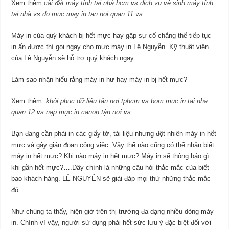
Xem thêm:
cài đặt máy tính tại nhà hcm
vs
dịch vụ vệ sinh máy tính
tại nhà
vs
do muc may in tan noi quan 11
vs
Máy in của quý khách bị hết mực hay gặp sự cố chẳng thể tiếp tục
in ấn được thì gọi ngay cho mực máy in Lê Nguyễn. Kỹ thuật viên
của Lê Nguyễn sẽ hỗ trợ quý khách ngay.
Làm sao nhận hiểu rằng máy in hư hay máy in bị hết mực?
Xem thêm:
khôi phục dữ liệu tận nơi tphcm
vs
bom muc in tai nha
quan 12
vs
nạp mực in canon tận nơi
vs
Bạn đang cần phải in các giấy tờ, tài liệu nhưng đột nhiên máy in hết
mực và gây gián đoạn công việc. Vậy thế nào cũng có thể nhận biết
máy in hết mực? Khi nào máy in hết mực? Máy in sẽ thông báo gì
khi gần hết mực?….Đây chính là những câu hỏi thắc mắc của biết
bao khách hàng. LÊ NGUYỄN sẽ giải đáp mọi thứ những thắc mắc
đó.
Như chúng ta thấy, hiện giờ trên thị trường đa dạng nhiều dòng máy
in. Chính vì vậy, người sử dụng phải hết sức lưu ý đặc biệt đối với