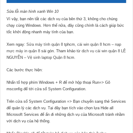
Sửa lỗi màn hình xanh Win 10
Vì vậy, bạn nên tắt các dịch vụ của bên thứ 3, không cho chúng
chạy cùng Windows. Hơn thế nữa, đây cũng chính là cách giúp bức
tốc khởi động nhanh máy tính của bạn.
Xem ngay:
Sửa máy tính quận 8
tphcm,
cài win quận 8
hcm –
nạp
mực máy in quận 8
sài gòn. Tham khảo từ
dịch vụ cài win quận 8
LÊ
NGUYỄN –
Vệ sinh laptop Quận 8
hcm.
Các bước thực hiện:
Nhấn tổ hợp phím Windows + R để mở hộp thoại Run=> Gõ
msconfig để tới cửa sổ System Configuration.
Trên cửa sổ System Configuration => Bạn chuyển sang thẻ Services
để quản lý các dịch vụ. Tại đây bạn tích vào chọn lựa Hide all
Microsoft Services để ẩn đi những dịch vụ của Microsoft tránh nhầm
với dịch vụ của hệ thống.