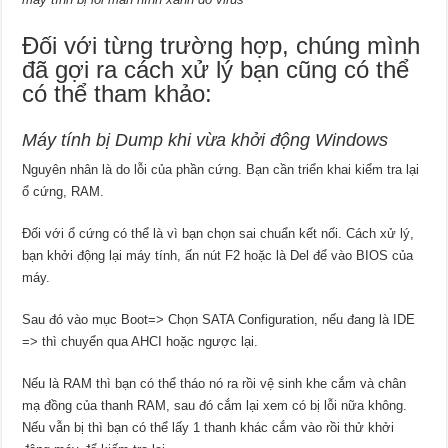
Đối với từng trường hợp, chúng mình
đã gợi ra cách xử lý bạn cũng có thể
có thể tham khảo:
Máy tính bị Dump khi vừa khởi động Windows
Nguyên nhân là do lỗi của phần cứng. Bạn cần triển khai kiểm tra lại
ổ cứng, RAM.
Đối với ổ cứng có thể là vì bạn chọn sai chuẩn kết nối. Cách xử lý,
bạn khởi động lại máy tính, ấn nút F2 hoặc là Del để vào BIOS của
máy.
Sau đó vào mục Boot=> Chọn SATA Configuration, nếu đang là IDE
=> thì chuyển qua AHCI hoặc ngược lại.
Nếu là RAM thì bạn có thể tháo nó ra rồi vệ sinh khe cắm và chân
mạ đồng của thanh RAM, sau đó cắm lại xem có bị lỗi nữa không.
Nếu vẫn bị thì bạn có thể lấy 1 thanh khác cắm vào rồi thử khởi