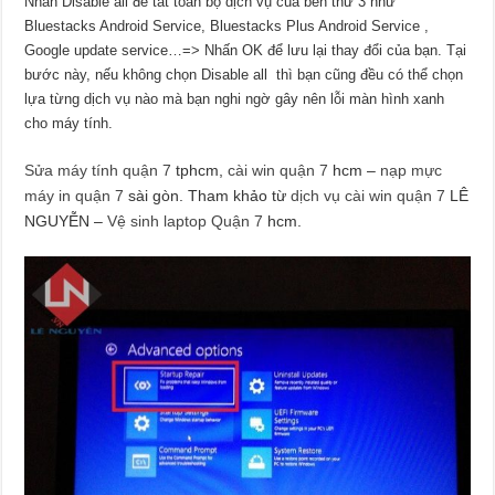
Nhấn Disable all để tắt toàn bộ dịch vụ của bên thứ 3 như
Bluestacks Android Service, Bluestacks Plus Android Service ,
Google update service…=> Nhấn OK để lưu lại thay đổi của bạn. Tại
bước này, nếu không chọn Disable all thì bạn cũng đều có thể chọn
lựa từng dịch vụ nào mà bạn nghi ngờ gây nên lỗi màn hình xanh
cho máy tính.
Sửa máy tính quận 7
tphcm,
cài win quận 7
hcm –
nạp mực
máy in quận 7
sài gòn. Tham khảo từ
dịch vụ cài win quận 7
LÊ
NGUYỄN –
Vệ sinh laptop Quận 7
hcm.