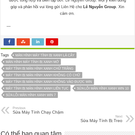
được tổng hợp và biên tập bởi:
Lê Nguyễn Group
. Mọi ý kiến đóng
góp và phản hồi vui lòng gửi
Liên Hệ
cho
Lê Nguyễn Group
. Xin
cảm ơn.
—
Tags
MÀN HÌNH MÁY TÍNH BỊ XANH LÁ CÂY
MÀN HÌNH MÁY TÍNH BỊ XANH MỞ
MÁY TÍNH BỊ MÀN HÌNH XANH CHỮ TRẮNG
MÁY TÍNH BỊ MÀN HÌNH XANH KHÔNG CÓ CHỮ
MÁY TÍNH BỊ MÀN HÌNH XANH KHÔNG VÀO ĐƯỢC WIN
MÁY TÍNH BỊ MÀN HÌNH XANH LIÊN TỤC
SỬA LỖI MÀN HÌNH XANH WIN 10
SỬA LỖI MÀN HÌNH XANH WIN 7
Previous
Sửa Máy Tính Chạy Chậm
Next
Sửa Máy Tính Bị Treo
Có thể bạn quan tâm