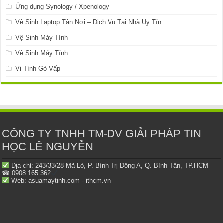
Ứng dụng Synology / Xpenology
Vệ Sinh Laptop Tận Nơi – Dịch Vụ Tại Nhà Uy Tín
Vệ Sinh Máy Tính
Vệ Sinh Máy Tính
Vi Tính Gò Vấp
CÔNG TY TNHH TM-DV GIẢI PHÁP TIN
HỌC LÊ NGUYỄN
Địa chỉ: 243/33/28 Mã Lò, P. Bình Trị Đông A, Q. Bình Tân, TP.HCM
☎ 0908.165.362
Web: asuamaytinh.com - ithcm.vn