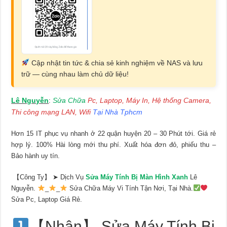
Cập nhật tin tức & chia sẻ kinh nghiệm về NAS và lưu
trữ — cùng nhau làm chủ dữ liệu!
Lê Nguyễn
Sửa Chữa
Pc, Laptop, Máy In, Hệ thống Camera,
:
Thi công mạng LAN, Wifi
Tại Nhà Tphcm
Hơn 15 IT phục vụ nhanh ở 22 quận huyện 20 – 30 Phút tới. Giá rẻ
hợp lý. 100% Hài lòng mới thu phí. Xuất hóa đơn đỏ, phiếu thu –
Bảo hành uy tín.
【Công Ty】 ➤ Dịch Vụ
Sửa Máy Tính Bị Màn Hình Xanh
Lê
Nguyễn.
_
_
Sửa Chữa Máy Vi Tính Tận Nơi, Tại Nhà.
Sửa Pc, Laptop Giá Rẻ.
【Nhận】 Sửa Máy Tính Bị