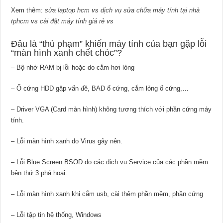
Xem thêm:
sửa laptop hcm
vs
dịch vụ sửa chữa máy tính tại nhà
tphcm
vs
cài đặt máy tính giá rẻ
vs
Đâu là “thủ phạm” khiến máy tính của bạn gặp lỗi
“màn hình xanh chết chóc”?
– Bộ nhớ RAM bị lỗi hoặc do cắm hơi lỏng
– Ổ cứng HDD gặp vấn đề, BAD ổ cứng, cắm lỏng ổ cứng,…
– Driver VGA (Card màn hình) không tương thích với phần cứng máy
tính.
– Lỗi màn hình xanh do Virus gây nên.
– Lỗi Blue Screen BSOD do các dịch vụ Service của các phần mềm
bên thứ 3 phá hoại.
– Lỗi màn hình xanh khi cắm usb, cài thêm phần mềm, phần cứng
– Lỗi tập tin hệ thống, Windows