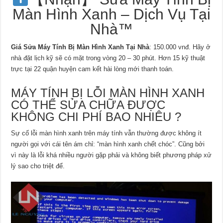
Màn Hình Xanh – Dịch Vụ Tại
Nhà™
Giá Sửa Máy Tính Bị Màn Hình Xanh Tại Nhà
: 150.000 vnđ. Hãy ở
nhà đặt lịch kỹ sẽ có mặt trong vòng 20 – 30 phút. Hơn 15 kỹ thuật
trực tại 22 quận huyện cam kết hài lòng mới thanh toán.
MÁY TÍNH BỊ LỖI MÀN HÌNH XANH
CÓ THỂ SỬA CHỮA ĐƯỢC
KHÔNG CHI PHÍ BAO NHIÊU ?
Sự cố lỗi màn hình xanh trên máy tính vẫn thường được không ít
người gọi với cái tên ám chỉ: “màn hình xanh chết chóc”. Cũng bởi
vì này là lỗi khá nhiều người gặp phải và không biết phương pháp xử
lý sao cho triệt để.