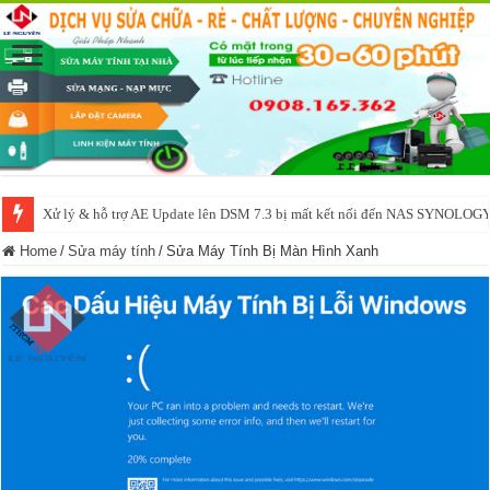
NAS IO DATA N3160 2BAY 4BAY – chạy SYNOLOGY, OMV, CASA OS,
Home
/
Sửa máy tính
/
Sửa Máy Tính Bị Màn Hình Xanh