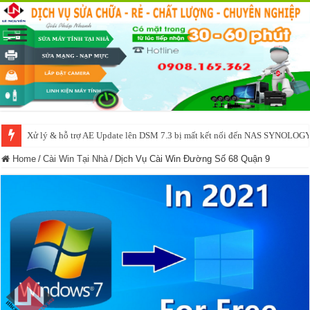
Xử lý & hỗ trợ AE Update lên DSM 7.3 bị mất kết nối đến NAS SYNOLOG
NAS IO DATA N3160 2BAY 4BAY – chạy SYNOLOGY, OMV, CASA OS,
Home
/
Cài Win Tại Nhà
/
Dịch Vụ Cài Win Đường Số 68 Quận 9