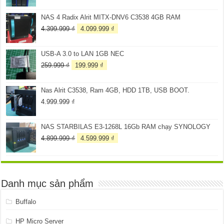
gốc
hiện
là:
tại
NAS 4 Radix Alrit MITX-DNV6 C3538 4GB RAM
3.099.999 ₫.
là:
2.899.999 ₫.
Giá
Giá
4.399.999
₫
4.099.999
₫
gốc
hiện
là:
tại
USB-A 3.0 to LAN 1GB NEC
4.399.999 ₫.
là:
4.099.999 ₫.
Giá
Giá
259.999
₫
199.999
₫
gốc
hiện
là:
tại
Nas Alrit C3538, Ram 4GB, HDD 1TB, USB BOOT.
259.999 ₫.
là:
199.999 ₫.
4.999.999
₫
NAS STARBILAS E3-1268L 16Gb RAM chạy SYNOLOGY
Giá
Giá
4.899.999
₫
4.599.999
₫
gốc
hiện
là:
tại
4.899.999 ₫.
là:
4.599.999 ₫.
Danh mục sản phẩm
Buffalo
HP Micro Server