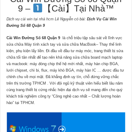
9 –
【Cài】Tại Nhà™
Dịch vụ
cài win tại nhà hcm
Lê Nguyễn có bài:
Dịch Vụ Cài Win
Đường Số 68 Quận 9
Cài Win Đường Số 68 Quận 9
là chỗ triệu tập sâu sát về lĩnh vực
sửa chữa Máy tính xách tay và sửa chữa MacBook– Thay thế linh
kiện, phụ kiện lấy liền. Đi đầu về đầu tư máy móc, trang thiết bị sửa
chữa tối tân nhất để tạo nên khả năng sửa chữa board mạch laptop
và macbook: máy đóng chip thế hệ mới nhất, máy hàn chip BGA,
lưới chipset, chì bi, flux, máy khò BGA, máy hàn IC … được đầu tư
chỉnh chu về mọi mặt. Đã khẳng định uy tín, chỗ đứng vững chắc
trên thị trường TPHCM . Với đội ngũ kỹ thuật viên hiểu biết lâu năm
cùng trang thiết bị cứng nhắc hiện đại dịch vụ sẽ mang đến cho quý
khách trải nghiệm công ty “Công nghệ cao nhất – Chất lượng hoàn
hảo” tại TPHCM.