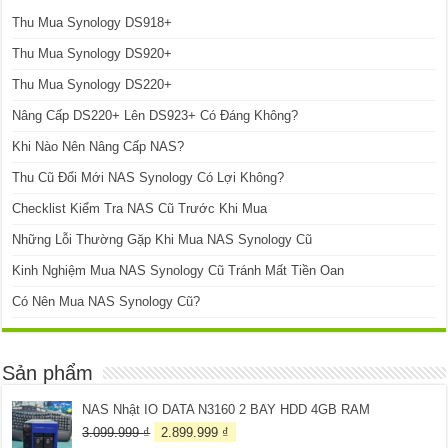
Thu Mua Synology DS918+
Thu Mua Synology DS920+
Thu Mua Synology DS220+
Nâng Cấp DS220+ Lên DS923+ Có Đáng Không?
Khi Nào Nên Nâng Cấp NAS?
Thu Cũ Đổi Mới NAS Synology Có Lợi Không?
Checklist Kiểm Tra NAS Cũ Trước Khi Mua
Những Lỗi Thường Gặp Khi Mua NAS Synology Cũ
Kinh Nghiệm Mua NAS Synology Cũ Tránh Mất Tiền Oan
Có Nên Mua NAS Synology Cũ?
Sản phẩm
NAS Nhật IO DATA N3160 2 BAY HDD 4GB RAM
Giá
Giá
3.099.999
₫
2.899.999
₫