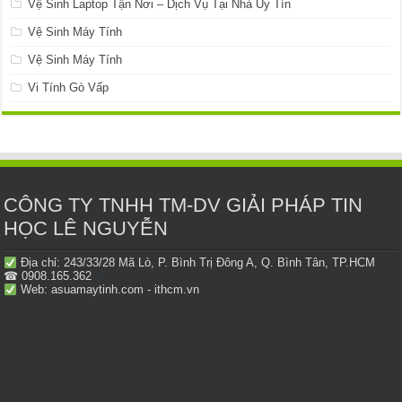
Vệ Sinh Laptop Tận Nơi – Dịch Vụ Tại Nhà Uy Tín
Vệ Sinh Máy Tính
Vệ Sinh Máy Tính
Vi Tính Gò Vấp
CÔNG TY TNHH TM-DV GIẢI PHÁP TIN
HỌC LÊ NGUYỄN
Địa chỉ: 243/33/28 Mã Lò, P. Bình Trị Đông A, Q. Bình Tân, TP.HCM
☎ 0908.165.362
Web: asuamaytinh.com - ithcm.vn