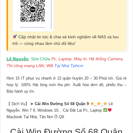
Cập nhật tin tức & chia sẻ kinh nghiệm về NAS và lưu
trữ — cùng nhau làm chủ dữ liệu!
Lê Nguyễn
Sửa Chữa
Pc, Laptop, Máy In, Hệ thống Camera,
:
Thi công mạng LAN, Wifi
Tại Nhà Tphcm
Hơn 15 IT phục vụ nhanh ở 22 quận huyện 20 – 30 Phút tới. Giá rẻ
hợp lý. 100% Hài lòng mới thu phí. Xuất hóa đơn đỏ, phiếu thu –
Bảo hành uy tín.
【 Dịch Vụ】 ➤
Cài Win Đường Số 68 Quận 9
_
_
Lê
Nguyễn. Win 7 8, Windows 10, . Cài Đặt Lại Pc, Laptop
Macbook Tại Nhà, Tận Nơi Ở Q9.
Cài Win Đường Số 68 Quận