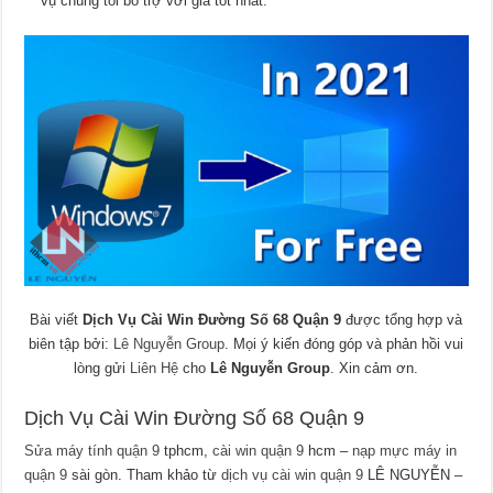
vụ chúng tôi bổ trợ với giá tốt nhất.
Bài viết
Dịch Vụ Cài Win Đường Số 68 Quận 9
được tổng hợp và
biên tập bởi:
Lê Nguyễn Group
. Mọi ý kiến đóng góp và phản hồi vui
lòng gửi
Liên Hệ
cho
Lê Nguyễn Group
. Xin cảm ơn.
Dịch Vụ Cài Win Đường Số 68 Quận 9
Sửa máy tính quận 9
tphcm,
cài win quận 9
hcm –
nạp mực máy in
quận 9
sài gòn. Tham khảo từ
dịch vụ cài win quận 9
LÊ NGUYỄN –