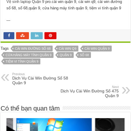
Vệ sinh laptop Quận 9
pro.cài win quận 9, cài win q9, cài win đường
số 68, số 68,quận 9, cửa hàng máy tính quận 9, tiệm vi tính quận 9
—
Tags
CÀI WIN ĐƯỜNG SỐ 68
CÀI WIN Q9
CÀI WIN QUẬN 9
CỬA HÀNG MÁY TÍNH QUẬN 9
QUẬN 9
SỐ 68
TIỆM VI TÍNH QUẬN 9
Previous
Dịch Vụ Cài Win Đường Số 58
Quận 9
Next
Dịch Vụ Cài Win Đường Số 475
Quận 9
Có thể bạn quan tâm