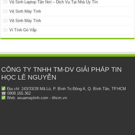
Vệ Sinh Laptop Tận Nơi – Dịch Vụ Tại Nhà Uy Tín
Vệ Sinh Máy Tính
Vệ Sinh Máy Tính
Vi Tính Gò Vấp
CÔNG TY TNHH TM-DV GIẢI PHÁP TIN
HỌC LÊ NGUYỄN
Địa chỉ: 243/33/28 Mã Lò, P. Bình Trị Đông A, Q. Bình Tân, TP.HCM
☎ 0908.165.362
Web: asuamaytinh.com - ithcm.vn