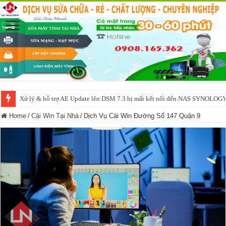
Xử lý & hỗ trợ AE Update lên DSM 7.3 bị mất kết nối đến NAS SYNOLOG
NAS IO DATA N3160 2BAY 4BAY – chạy SYNOLOGY, OMV, CASA OS,
Home
/
Cài Win Tại Nhà
/
Dịch Vụ Cài Win Đường Số 147 Quận 9