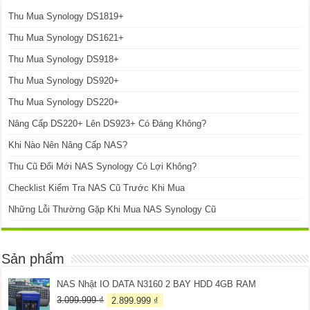
Thu Mua Synology DS1819+
Thu Mua Synology DS1621+
Thu Mua Synology DS918+
Thu Mua Synology DS920+
Thu Mua Synology DS220+
Nâng Cấp DS220+ Lên DS923+ Có Đáng Không?
Khi Nào Nên Nâng Cấp NAS?
Thu Cũ Đổi Mới NAS Synology Có Lợi Không?
Checklist Kiểm Tra NAS Cũ Trước Khi Mua
Những Lỗi Thường Gặp Khi Mua NAS Synology Cũ
Sản phẩm
NAS Nhật IO DATA N3160 2 BAY HDD 4GB RAM
Giá
Giá
3.099.999
₫
2.899.999
₫