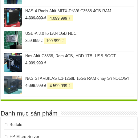
gốc
hiện
là:
tại
NAS 4 Radix Alrit MITX-DNV6 C3538 4GB RAM
3.099.999 ₫.
là:
2.899.999 ₫.
Giá
Giá
4.399.999
₫
4.099.999
₫
gốc
hiện
là:
tại
USB-A 3.0 to LAN 1GB NEC
4.399.999 ₫.
là:
4.099.999 ₫.
Giá
Giá
259.999
₫
199.999
₫
gốc
hiện
là:
tại
Nas Alrit C3538, Ram 4GB, HDD 1TB, USB BOOT.
259.999 ₫.
là:
199.999 ₫.
4.999.999
₫
NAS STARBILAS E3-1268L 16Gb RAM chạy SYNOLOGY
Giá
Giá
4.899.999
₫
4.599.999
₫
gốc
hiện
là:
tại
4.899.999 ₫.
là:
4.599.999 ₫.
Danh mục sản phẩm
Buffalo
HP Micro Server