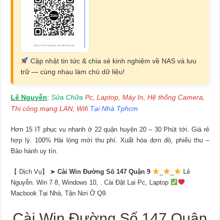
Cập nhật tin tức & chia sẻ kinh nghiệm về NAS và lưu
trữ — cùng nhau làm chủ dữ liệu!
Lê Nguyễn
Sửa Chữa
Pc, Laptop, Máy In, Hệ thống Camera,
:
Thi công mạng LAN, Wifi
Tại Nhà Tphcm
Hơn 15 IT phục vụ nhanh ở 22 quận huyện 20 – 30 Phút tới. Giá rẻ
hợp lý. 100% Hài lòng mới thu phí. Xuất hóa đơn đỏ, phiếu thu –
Bảo hành uy tín.
【 Dịch Vụ】 ➤
Cài Win Đường Số 147 Quận 9
_
_
Lê
Nguyễn. Win 7 8, Windows 10, . Cài Đặt Lại Pc, Laptop
Macbook Tại Nhà, Tận Nơi Ở Q9.
Cài Win Đường Số 147 Quận