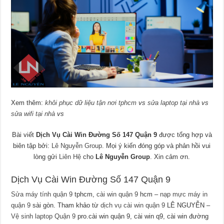
Xem thêm:
khôi phục dữ liệu tận nơi tphcm
vs
sửa laptop tại nhà
vs
sửa wifi tại nhà
vs
Bài viết
Dịch Vụ Cài Win Đường Số 147 Quận 9
được tổng hợp và
biên tập bởi:
Lê Nguyễn Group
. Mọi ý kiến đóng góp và phản hồi vui
lòng gửi
Liên Hệ
cho
Lê Nguyễn Group
. Xin cảm ơn.
Dịch Vụ Cài Win Đường Số 147 Quận 9
Sửa máy tính quận 9
tphcm,
cài win quận 9
hcm –
nạp mực máy in
quận 9
sài gòn. Tham khảo từ
dịch vụ cài win quận 9
LÊ NGUYỄN –
Vệ sinh laptop Quận 9
pro.cài win quận 9, cài win q9, cài win đường