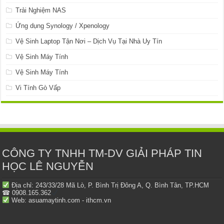
Trải Nghiệm NAS
Ứng dụng Synology / Xpenology
Vệ Sinh Laptop Tận Nơi – Dịch Vụ Tại Nhà Uy Tín
Vệ Sinh Máy Tính
Vệ Sinh Máy Tính
Vi Tính Gò Vấp
CÔNG TY TNHH TM-DV GIẢI PHÁP TIN
HỌC LÊ NGUYỄN
Địa chỉ: 243/33/28 Mã Lò, P. Bình Trị Đông A, Q. Bình Tân, TP.HCM
☎ 0908.165.362
Web: asuamaytinh.com - ithcm.vn