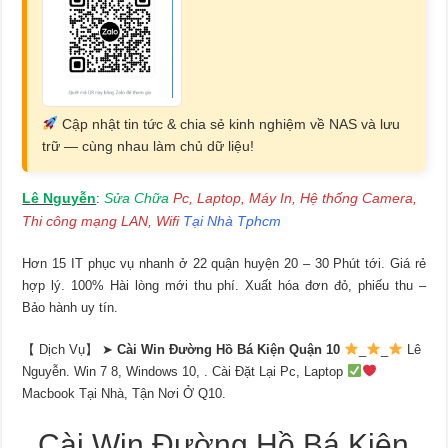
Cập nhật tin tức & chia sẻ kinh nghiệm về NAS và lưu
trữ — cùng nhau làm chủ dữ liệu!
Lê Nguyễn
Sửa Chữa
Pc, Laptop, Máy In, Hệ thống Camera,
:
Thi công mạng LAN, Wifi
Tại Nhà Tphcm
Hơn 15 IT phục vụ nhanh ở 22 quận huyện 20 – 30 Phút tới. Giá rẻ
hợp lý. 100% Hài lòng mới thu phí. Xuất hóa đơn đỏ, phiếu thu –
Bảo hành uy tín.
【 Dịch Vụ】 ➤
Cài Win Đường Hồ Bá Kiện Quận 10
_
_
Lê
Nguyễn. Win 7 8, Windows 10, . Cài Đặt Lại Pc, Laptop
Macbook Tại Nhà, Tận Nơi Ở Q10.
Cài Win Đường Hồ Bá Kiện