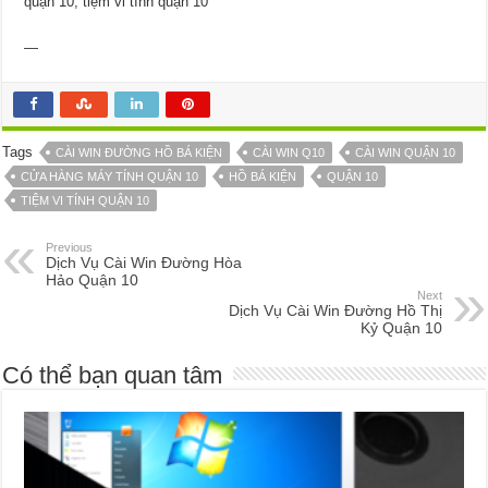
quận 10, tiệm vi tính quận 10
—
Tags
CÀI WIN ĐƯỜNG HỒ BÁ KIỆN
CÀI WIN Q10
CÀI WIN QUẬN 10
CỬA HÀNG MÁY TÍNH QUẬN 10
HỒ BÁ KIỆN
QUẬN 10
TIỆM VI TÍNH QUẬN 10
Previous
Dịch Vụ Cài Win Đường Hòa
Hảo Quận 10
Next
Dịch Vụ Cài Win Đường Hồ Thị
Kỷ Quận 10
Có thể bạn quan tâm