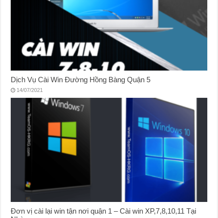
Dịch Vụ Cài Win Đường Hồng Bàng Quận 5
14/07/2021
Đơn vị cài lại win tận nơi quận 1 – Cài win XP,7,8,10,11 Tại