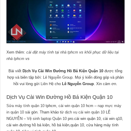
Xem thêm:
cài đặt máy tính tại nhà tphcm
vs
khôi phục dữ liệu tại
nhà tphcm
vs
Bài viết
Dịch Vụ Cài Win Đường Hồ Bá Kiện Quận 10
được tổng
hợp và biên tập bởi:
Lê Nguyễn Group
. Mọi ý kiến đóng góp và phản
hồi vui lòng gửi
Liên Hệ
cho
Lê Nguyễn Group
. Xin cảm ơn.
Dịch Vụ Cài Win Đường Hồ Bá Kiện Quận 10
Sửa máy tính quận 10
tphcm,
cài win quận 10
hcm –
nạp mực máy
in quận 10
sài gòn. Tham khảo từ
dịch vụ cài win quận 10
LÊ
NGUYỄN –
Vệ sinh laptop Quận 10
pro.cài win quận 10, cài win q10,
cài win đường hồ bá kiện, hồ bá kiện,quận 10, cửa hàng máy tính