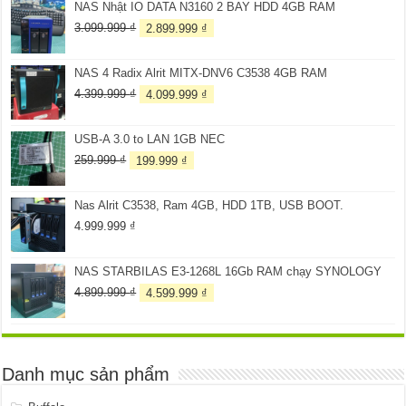
NAS Nhật IO DATA N3160 2 BAY HDD 4GB RAM
Giá
Giá
3.099.999
₫
2.899.999
₫
gốc
hiện
là:
tại
NAS 4 Radix Alrit MITX-DNV6 C3538 4GB RAM
3.099.999 ₫.
là:
2.899.999 ₫.
Giá
Giá
4.399.999
₫
4.099.999
₫
gốc
hiện
là:
tại
USB-A 3.0 to LAN 1GB NEC
4.399.999 ₫.
là:
4.099.999 ₫.
Giá
Giá
259.999
₫
199.999
₫
gốc
hiện
là:
tại
Nas Alrit C3538, Ram 4GB, HDD 1TB, USB BOOT.
259.999 ₫.
là:
199.999 ₫.
4.999.999
₫
NAS STARBILAS E3-1268L 16Gb RAM chạy SYNOLOGY
Giá
Giá
4.899.999
₫
4.599.999
₫
gốc
hiện
là:
tại
4.899.999 ₫.
là:
4.599.999 ₫.
Danh mục sản phẩm