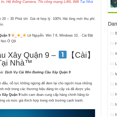
 In, Hệ thống Camera, Thi công mạng LAN, Wifi
Tại Nhà
20 – 30 Phút tới. Giá rẻ hợp lý. 100% Hài lòng mới thu phí.
Dan
ín.
B
Quận 9
_
_
Lê Nguyễn. Win 7 8, Windows 10, . Cài Đặt
 Nơi Ở Q9.
H
ầu Xây Quận 9 –
【Cài】
Tại Nhà™
L
ài:
Dịch Vụ Cài Win Đường Cầu Xây Quận 9
n đấu, nỗ lực không ngừng để đem lại cho người mua những
ành một trong các thương hiệu đáng tin cậy và đã được yêu
N
u Xây Quận 9
luôn cam đoan cung cấp hàng chính hãng từ
ứng và mức giá thích hợp trong môi trường cạnh tranh.