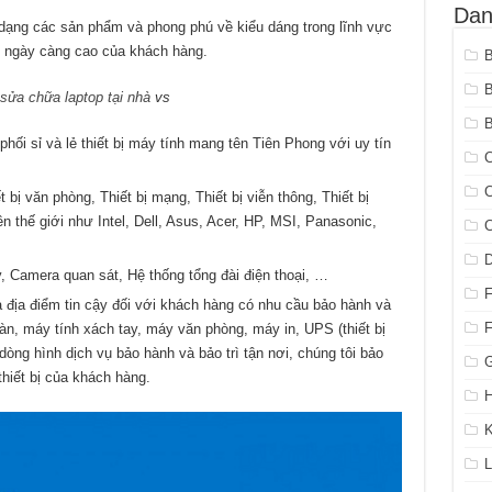
Dan
dạng các sản phẩm và phong phú về kiểu dáng trong lĩnh vực
 ngày càng cao của khách hàng.
sửa chữa laptop tại nhà
vs
B
ối sỉ và lẻ thiết bị máy tính mang tên Tiên Phong với uy tín
C
C
 bị văn phòng, Thiết bị mạng, Thiết bị viễn thông, Thiết bị
 thế giới như Intel, Dell, Asus, Acer, HP, MSI, Panasonic,
C
 Camera quan sát, Hệ thống tổng đài điện thoại, …
 địa điểm tin cậy đối với khách hàng có nhu cầu bảo hành và
n, máy tính xách tay, máy văn phòng, máy in, UPS (thiết bị
 dòng hình dịch vụ bảo hành và bảo trì tận nơi, chúng tôi bảo
G
hiết bị của khách hàng.
H
K
L