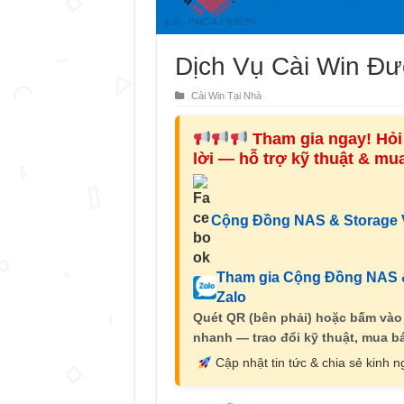
Dịch Vụ Cài Win Đ
Cài Win Tại Nhà
Tham gia ngay! Hỏi 
lời — hỗ trợ kỹ thuật & m
Cộng Đồng NAS & Storage V
Tham gia Cộng Đồng NAS &
Zalo
Quét QR (bên phải) hoặc bấm vào
nhanh — trao đổi kỹ thuật, mua bá
Cập nhật tin tức & chia sẻ kinh 