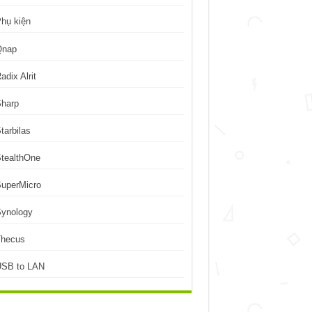
hụ kiện
Qnap
adix Alrit
Sharp
tarbilas
tealthOne
uperMicro
Synology
Thecus
USB to LAN