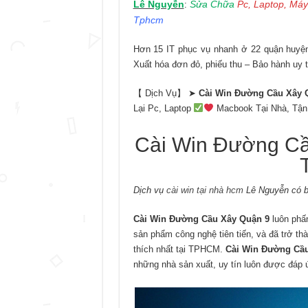
Lê Nguyễn
Sửa Chữa
Pc, Laptop, Máy
:
Tphcm
Hơn 15 IT phục vụ nhanh ở 22 quận huyện 
Xuất hóa đơn đỏ, phiếu thu – Bảo hành uy t
【 Dịch Vụ】 ➤
Cài Win Đường Cầu Xây 
Lại Pc, Laptop
Macbook Tại Nhà, Tận
Cài Win Đường C
Dịch vụ
cài win tại nhà hcm
Lê Nguyễn có b
Cài Win Đường Cầu Xây Quận 9
luôn phấ
sản phẩm công nghệ tiên tiến, và đã trở th
thích nhất tại TPHCM.
Cài Win Đường Cầ
những nhà sản xuất, uy tín luôn được đáp 