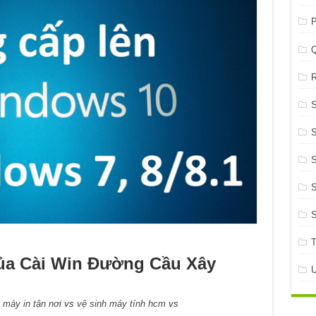
P
R
S
S
S
của Cài Win Đường Cầu Xây
máy in tận nơi
vs
vệ sinh máy tính hcm
vs