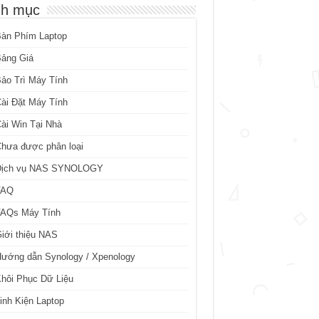
h mục
Bàn Phím Laptop
Bảng Giá
ảo Trì Máy Tính
ài Đặt Máy Tính
ài Win Tại Nhà
hưa được phân loại
Dịch vụ NAS SYNOLOGY
FAQ
FAQs Máy Tính
iới thiệu NAS
ướng dẫn Synology / Xpenology
hôi Phục Dữ Liệu
inh Kiện Laptop