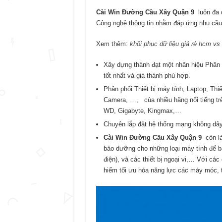
Cài Win Đường Cầu Xây Quận 9
luôn đa 
Công nghệ thông tin nhằm đáp ứng nhu cầu
Xem thêm:
khôi phục dữ liệu giá rẻ hcm
vs
Xây dựng thành đạt một nhãn hiệu Phân ph
tốt nhất và giá thành phù hợp.
Phân phối Thiết bị máy tính, Laptop, Thiết
Camera, …, của nhiều hãng nổi tiếng trên
WD, Gigabyte, Kingmax,…
Chuyên lắp đặt hệ thống mạng không dây,
Cài Win Đường Cầu Xây Quận 9
còn là
bảo dưỡng cho những loại máy tính để bà
điện), và các thiết bị ngoại vi,… Với các
hiểm tối ưu hóa năng lực các máy móc, t