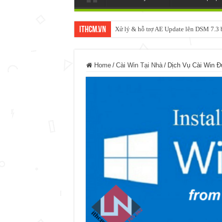
ItHCM.VN
Xử lý & hỗ trợ AE Update lên DSM 7.
Home
/
Cài Win Tại Nhà
/
Dịch Vụ Cài Win 