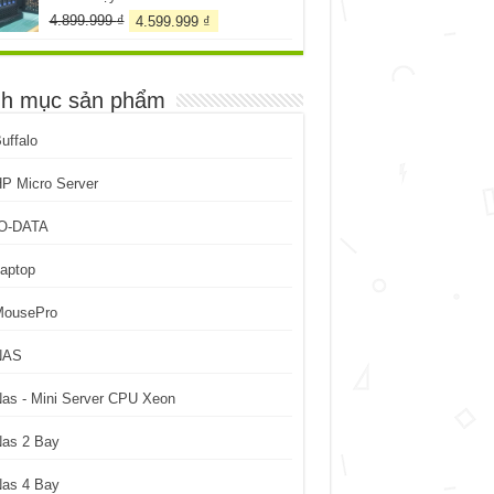
Giá
Giá
4.899.999
₫
4.599.999
₫
gốc
hiện
là:
tại
4.899.999 ₫.
là:
h mục sản phẩm
4.599.999 ₫.
uffalo
P Micro Server
IO-DATA
aptop
MousePro
NAS
as - Mini Server CPU Xeon
Nas 2 Bay
Nas 4 Bay