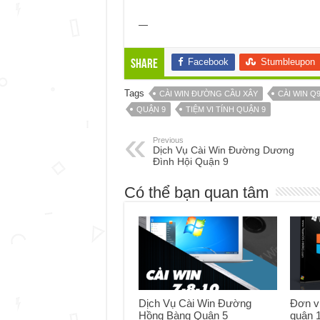
—
Facebook
Stumbleupon
Share
Tags
CÀI WIN ĐƯỜNG CẦU XÂY
CÀI WIN Q
QUẬN 9
TIỆM VI TÍNH QUẬN 9
Previous
Dịch Vụ Cài Win Đường Dương
Đình Hội Quận 9
Có thể bạn quan tâm
Dịch Vụ Cài Win Đường
Đơn vị
Hồng Bàng Quận 5
quận 1