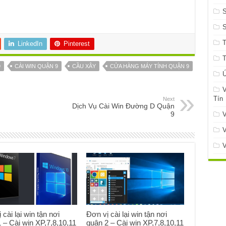
S
LinkedIn
Pinterest
9
CÀI WIN QUẬN 9
CẦU XÂY
CỬA HÀNG MÁY TÍNH QUẬN 9
Ứ
V
Tín
Next
Dịch Vụ Cài Win Đường D Quận
9
V
V
V
 cài lại win tận nơi
Đơn vị cài lại win tận nơi
 – Cài win XP,7,8,10,11
quận 2 – Cài win XP,7,8,10,11