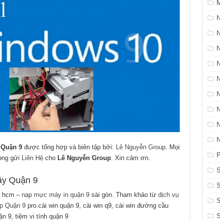
M
N
 Quận 9
được tổng hợp và biên tập bởi:
Lê Nguyễn Group
. Mọi
P
lòng gửi
Liên Hệ
cho
Lê Nguyễn Group
. Xin cảm ơn.
S
ây Quận 9
hcm –
nạp mực máy in quận 9
sài gòn. Tham khảo từ
dịch vụ
S
op Quận 9
pro.cài win quận 9, cài win q9, cài win đường cầu
n 9, tiệm vi tính quận 9