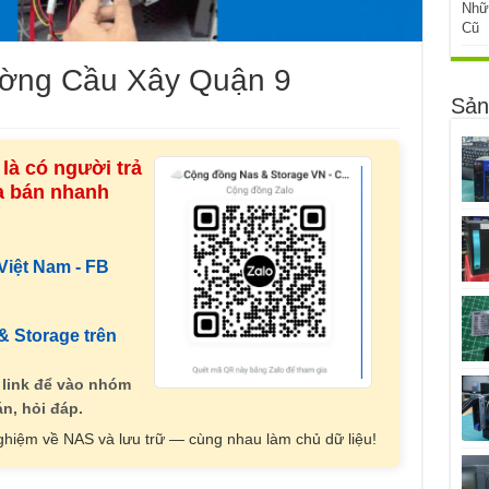
Nhữ
Cũ
ường Cầu Xây Quận 9
Sản
là có người trả
ua bán nhanh
iệt Nam - FB
 Storage trên
 link để vào nhóm
n, hỏi đáp.
nghiệm về NAS và lưu trữ — cùng nhau làm chủ dữ liệu!