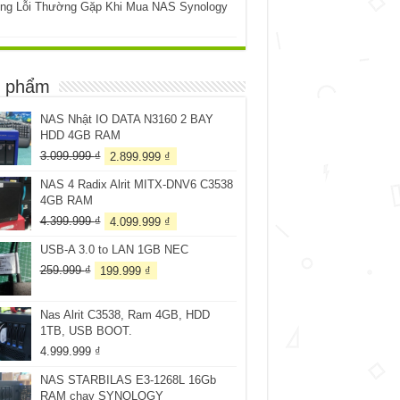
ng Lỗi Thường Gặp Khi Mua NAS Synology
 phẩm
NAS Nhật IO DATA N3160 2 BAY
HDD 4GB RAM
Giá
Giá
3.099.999
₫
2.899.999
₫
gốc
hiện
NAS 4 Radix Alrit MITX-DNV6 C3538
là:
tại
4GB RAM
3.099.999 ₫.
là:
2.899.999 ₫.
Giá
Giá
4.399.999
₫
4.099.999
₫
gốc
hiện
USB-A 3.0 to LAN 1GB NEC
là:
tại
4.399.999 ₫.
là:
Giá
Giá
259.999
₫
199.999
₫
4.099.999 ₫.
gốc
hiện
là:
tại
Nas Alrit C3538, Ram 4GB, HDD
259.999 ₫.
là:
1TB, USB BOOT.
199.999 ₫.
4.999.999
₫
NAS STARBILAS E3-1268L 16Gb
RAM chạy SYNOLOGY