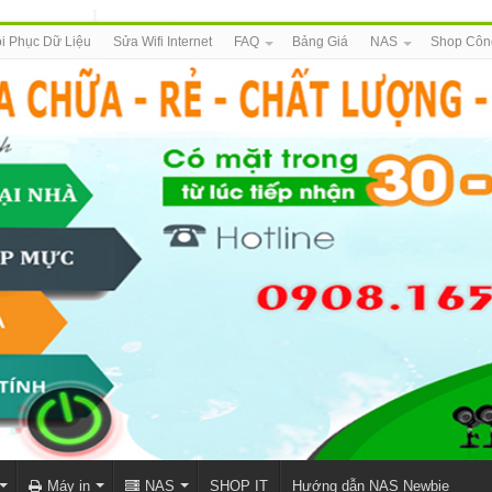
i Phục Dữ Liệu
Sửa Wifi Internet
FAQ
Bảng Giá
NAS
Shop Côn
Máy in
NAS
SHOP IT
Hướng dẫn NAS Newbie